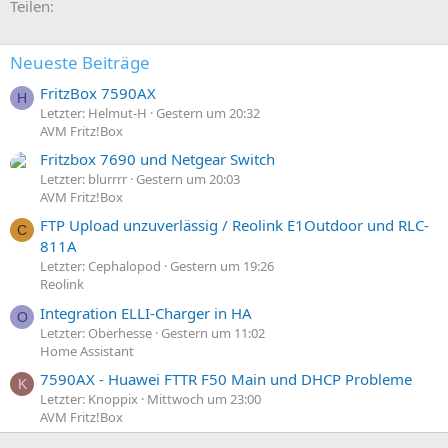
E-Mail
Link
Teilen:
Neueste Beiträge
FritzBox 7590AX
H
Letzter: Helmut-H
Gestern um 20:32
AVM Fritz!Box
Fritzbox 7690 und Netgear Switch
Letzter: blurrrr
Gestern um 20:03
AVM Fritz!Box
FTP Upload unzuverlässig / Reolink E1Outdoor und RLC-
C
811A
Letzter: Cephalopod
Gestern um 19:26
Reolink
Integration ELLI-Charger in HA
O
Letzter: Oberhesse
Gestern um 11:02
Home Assistant
7590AX - Huawei FTTR F50 Main und DHCP Probleme
K
Letzter: Knoppix
Mittwoch um 23:00
AVM Fritz!Box