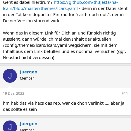
Geht es dabei hierdrum?
https://github.com/th3jesta/ha-
lcars/blob/master/themes/lcars.yaml
- denn in der Datei steht
in der Tat kein doppelter Eintrag für "card-mod-root:", der in
Deiner Version störend wirkt.
Wenn das in diesem Link für Dich an und für sich richtig
aussieht, dann würde ich mal den Inhalt der aktuellen
/config/themes/lcars/lcars.yaml wegsichern, sie mit dem
Inhalt aus dem Link befüllen und es nochmal versuchen (ggf.
Neustart nicht vergessen).
Juergen
J
Member
19 Dez. 2022
#11
hm hab das via hacs das rep. war da chon verlinkt .... aber ja
das sollte es sein
Juergen
J
Member