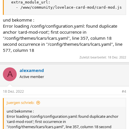
  extra_module_url:

    - /www/community/lovelace-card-mod/card-mod.js
und bekomme :
Error loading /config/configuration.yaml: found duplicate
anchor 'card-mod-root'; first occurrence in
"/config/themes/lcars/lcars.yaml", line 357, column 18
second occurrence in "/config/themes/lcars/lcars.yaml", line
577, column 18
Zuletzt bearbeitet:
18 Dez. 2022
alexamend
A
Active member
18 Dez. 2022
#4
Juergen schrieb:
und bekomme :
Error loading /config/configuration.yaml: found duplicate anchor
'card-mod-root'; first occurrence in
"/config/themes/lcars/lcars.yaml", line 357, column 18 second