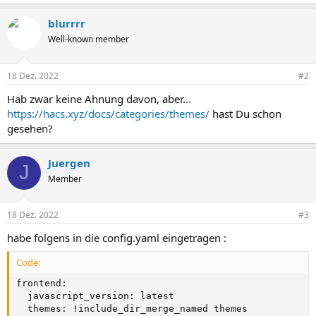
blurrrr
Well-known member
18 Dez. 2022
#2
Hab zwar keine Ahnung davon, aber...
https://hacs.xyz/docs/categories/themes/
hast Du schon
gesehen?
Juergen
J
Member
18 Dez. 2022
#3
habe folgens in die config.yaml eingetragen :
Code:
frontend:

  javascript_version: latest

  themes: !include_dir_merge_named themes
