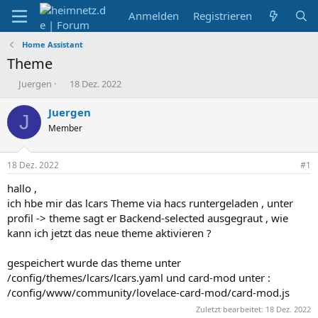
Anmelden
Registrieren
Home Assistant
Theme
E
E
Juergen
18 Dez. 2022
r
r
s
s
Juergen
J
t
t
Member
e
e
l
l
l
l
18 Dez. 2022
#1
e
t
r
a
hallo ,
m
ich hbe mir das lcars Theme via hacs runtergeladen , unter
profil -> theme sagt er Backend-selected ausgegraut , wie
kann ich jetzt das neue theme aktivieren ?
gespeichert wurde das theme unter
/config/themes/lcars/lcars.yaml und card-mod unter :
/config/www/community/lovelace-card-mod/card-mod.js
Zuletzt bearbeitet:
18 Dez. 2022