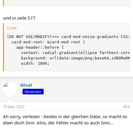
und in zeile 577
Code:
(DO NOT USE/MODIFY)=== card-mod-noise-gradients CSS: 
  card-mod-root: &card-mod-root |

    app-header::before {

      content: radial-gradient(ellipse farthest-corne
      background: url(data:image/png;base64,iVBORw0KG
      width: 100%;
Nival
-
Moderator
19 Dez. 2022
#10
Ah sorry, verlesen - beides in der gleichen Datei, so macht es
eben doch Sinn. Also, der Fehler macht so auch Sinn...