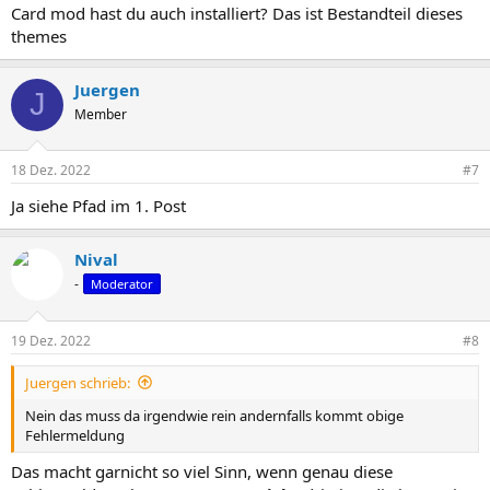
Card mod hast du auch installiert? Das ist Bestandteil dieses
themes
Juergen
J
Member
18 Dez. 2022
#7
Ja siehe Pfad im 1. Post
Nival
-
Moderator
19 Dez. 2022
#8
Juergen schrieb:
Nein das muss da irgendwie rein andernfalls kommt obige
Fehlermeldung
Das macht garnicht so viel Sinn, wenn genau diese