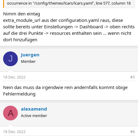
occurrence in "/config/themes/lcars/lcars.yaml", line 577, column 18
Nimm den eintag
extra_module_url aus der configuration.yaml raus, diese
sollte bereits unter Einstellungen -> Dashboard -> oben rechts
auf die drei Punkte -> resources enthalten sein ... wenn nicht
dort hinzufügen
Juergen
J
Member
18 Dez. 2022
#5
Nein das muss da irgendwie rein andernfalls kommt obige
Fehlermeldung
alexamend
A
Active member
18 Dez. 2022
#6