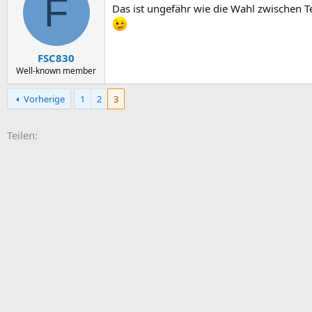
F
Das ist ungefähr wie die Wahl zwischen T
FSC830
Well-known member
Vorherige
1
2
3
E-Mail
Link
Teilen: