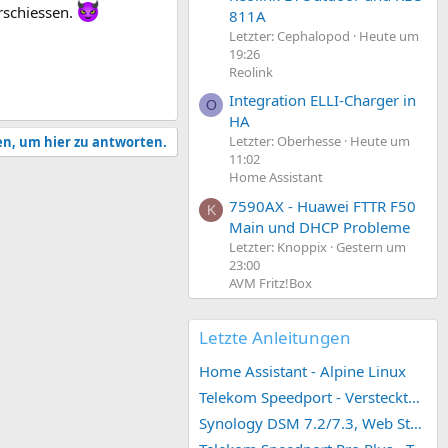
rschiessen.
811A
Letzter: Cephalopod
Heute um
19:26
Reolink
Integration ELLI-Charger in
O
HA
Letzter: Oberhesse
Heute um
en, um hier zu antworten.
11:02
Home Assistant
7590AX - Huawei FTTR F50
K
Main und DHCP Probleme
Letzter: Knoppix
Gestern um
23:00
AVM Fritz!Box
Letzte Anleitungen
Home Assistant - Alpine Linux
Telekom Speedport - Versteckte Konfigurationen
Synology DSM 7.2/7.3, Web Station 4, Webdienst und Webportal erstellen (ehemals vHost)