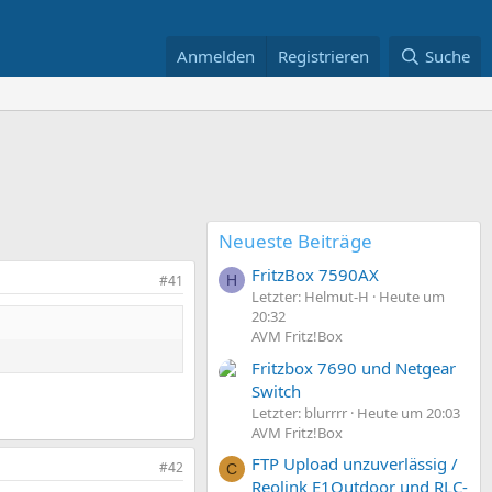
Anmelden
Registrieren
Suche
Neueste Beiträge
FritzBox 7590AX
#41
H
Letzter: Helmut-H
Heute um
20:32
AVM Fritz!Box
Fritzbox 7690 und Netgear
Switch
Letzter: blurrrr
Heute um 20:03
AVM Fritz!Box
FTP Upload unzuverlässig /
#42
C
Reolink E1Outdoor und RLC-