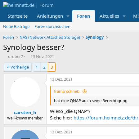
Startseite
Anleitungen
Foren
Aktuelles
Mi
Neue Beiträge
Foren durchsuchen
Foren
NAS (Network Attached Storage)
Synology
Synology besser?
E
E
druber7
13 Nov. 2021
r
r
Vorherige
1
2
3
s
s
t
t
e
e
13 Dez. 2021
l
l
l
l
framp schrieb:
e
t
hat eine QNAP auch seine Berechtigung
r
a
m
Wieso „die QNAP“?
carsten_h
Siehe hier:
https://forum.heimnetz.de/th
Well-known member
13 Dez. 2021