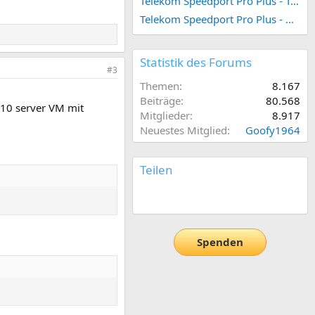
Telekom Speedport Pro Plus - Telefonie einrichten
Telekom Speedport Pro Plus - Netzwerk einrichten
Statistik des Forums
#3
Themen
8.167
Beiträge
80.568
.10 server VM mit
Mitglieder
8.917
Neuestes Mitglied
Goofy1964
Teilen
E-Mail
Link
Spenden