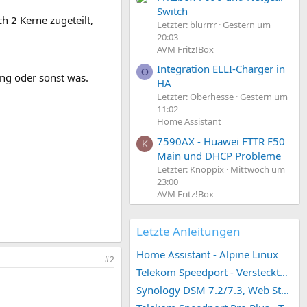
Switch
h 2 Kerne zugeteilt,
Letzter: blurrrr
Gestern um
20:03
AVM Fritz!Box
Integration ELLI-Charger in
O
ung oder sonst was.
HA
Letzter: Oberhesse
Gestern um
11:02
Home Assistant
7590AX - Huawei FTTR F50
K
Main und DHCP Probleme
Letzter: Knoppix
Mittwoch um
23:00
AVM Fritz!Box
Letzte Anleitungen
Home Assistant - Alpine Linux
#2
Telekom Speedport - Versteckte Konfigurationen
Synology DSM 7.2/7.3, Web Station 4, Webdienst und Webportal erstellen (ehemals vHost)