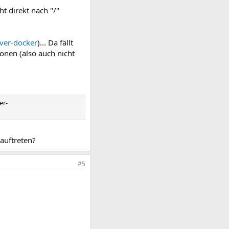
t direkt nach "/"
rver-docker
)... Da fällt
lonen (also auch nicht
er-
auftreten?
#5