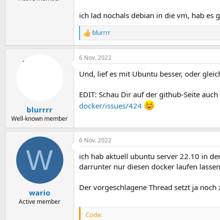
ich lad nochals debian in die vm, hab es 
blurrrr
R
e
a
6 Nov. 2022
k
t
Und, lief es mit Ubuntu besser, oder glei
i
o
n
EDIT: Schau Dir auf der github-Seite auch 
e
docker/issues/424
n
blurrrr
:
Well-known member
6 Nov. 2022
W
ich hab aktuell ubuntu server 22.10 in d
darrunter nur diesen docker laufen lassen
Der vorgeschlagene Thread setzt ja noch
wario
Active member
Code: