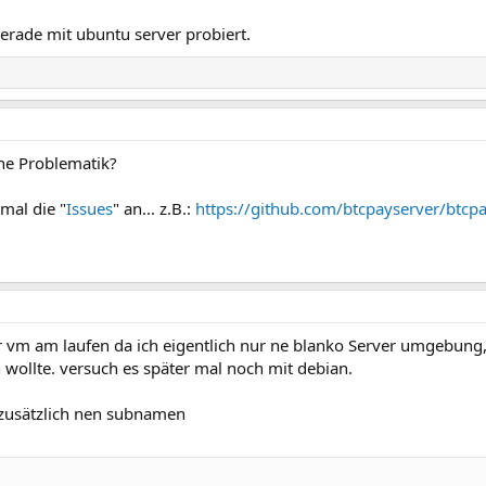
gerade mit ubuntu server probiert.
che Problematik?
mal die "
Issues
" an... z.B.:
https://github.com/btcpayserver/btcpa
er vm am laufen da ich eigentlich nur ne blanko Server umgebung,
 wollte. versuch es später mal noch mit debian.
 zusätzlich nen subnamen