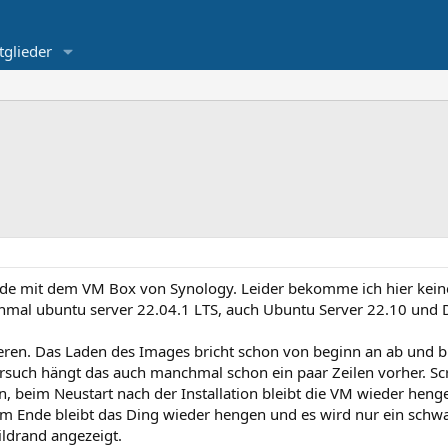
tglieder
ade mit dem VM Box von Synology. Leider bekomme ich hier kei
 einmal ubuntu server 22.04.1 LTS, auch Ubuntu Server 22.10 und 
llieren. Das Laden des Images bricht schon von beginn an ab und 
Versuch hängt das auch manchmal schon ein paar Zeilen vorher. S
ion, beim Neustart nach der Installation bleibt die VM wieder he
m Ende bleibt das Ding wieder hengen und es wird nur ein schwa
ildrand angezeigt.