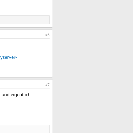
#6
yserver-
#7
 und eigentlich