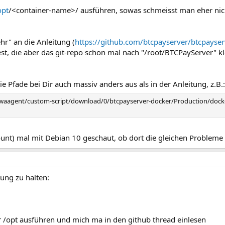
opt
/<container-name>/ ausführen, sowas schmeisst man eher nich
hr" an die Anleitung (
https://github.com/btcpayserver/btcpayse
test, die aber das git-repo schon mal nach "/root/BTCPayServer" k
e Pfade bei Dir auch massiv anders aus als in der Anleitung, z.B.:
aagent/custom-script/download/0/btcpayserver-docker/Production/dock
unt) mal mit Debian 10 geschaut, ob dort die gleichen Probleme 
tung zu halten:
r /opt ausführen und mich ma in den github thread einlesen