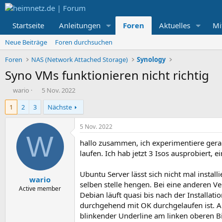
Startseite
Anleitungen
Foren
Aktuelles
Mi
Neue Beiträge
Foren durchsuchen
Foren
NAS (Network Attached Storage)
Synology
Syno VMs funktionieren nicht richtig
E
E
wario
5 Nov. 2022
r
r
1
2
3
Nächste
s
s
t
t
e
e
5 Nov. 2022
l
l
W
hallo zusammen, ich experimentiere ger
l
l
e
t
laufen. Ich hab jetzt 3 Isos ausprobiert,
r
a
m
Ubuntu Server lässt sich nicht mal insta
wario
selben stelle hengen. Bei eine anderen 
Active member
Debian läuft quasi bis nach der Installat
durchgehend mit OK durchgelaufen ist. A
blinkender Underline am linken oberen B