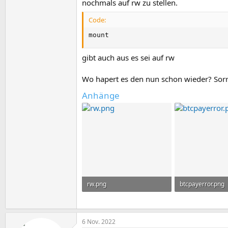
nochmals auf rw zu stellen.
Code:
mount
gibt auch aus es sei auf rw
Wo hapert es den nun schon wieder? Sorry
Anhänge
rw.png
btcpayerror.png
863,6 KB · Aufrufe: 11
526,1 KB · Aufruf
6 Nov. 2022