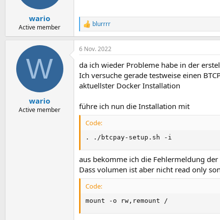
wario
blurrrr
R
Active member
e
a
6 Nov. 2022
k
W
t
da ich wieder Probleme habe in der erstell
i
o
Ich versuche gerade testweise einen BTCPa
n
aktuellster Docker Installation
e
n
wario
führe ich nun die Installation mit
:
Active member
Code:
. ./btcpay-setup.sh -i
aus bekomme ich die Fehlermeldung der de
Dass volumen ist aber nicht read only son
Code:
mount -o rw,remount /