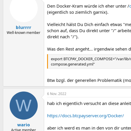
Den Docker-Kram würde ich eher unter /
(eigentlich so ziemlich garnix).
Vielleicht hälst Du Dich einfach etwas "me
blurrrr
schon auf, dass Du direkt unter "/" arbei
Well-known member
direkt nach "/").
Was den Rest angeht... irgendwie sehen di
export BTCPAY_DOCKER_COMPOSE="/var/lib/w
compose.generated.yml"
Btw bzgl. der generellen Problematik (mo
6 Nov. 2022
W
hab ich eigentlich versucht an diese anlei
https://docs.btcpayserver.org/Docker/
wario
aber ich werd es man in den von dir unte
Active member