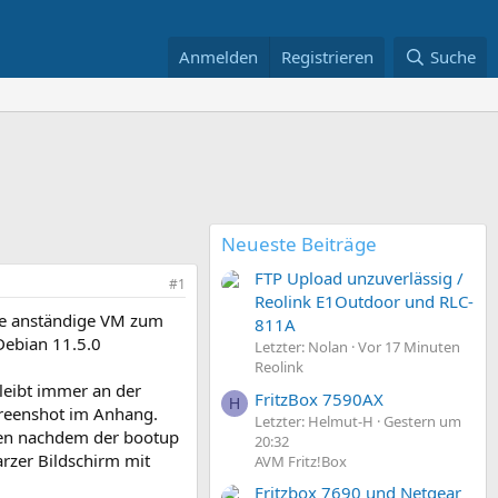
Anmelden
Registrieren
Suche
Neueste Beiträge
FTP Upload unzuverlässig /
#1
Reolink E1Outdoor und RLC-
ne anständige VM zum
811A
Debian 11.5.0
Letzter: Nolan
Vor 17 Minuten
Reolink
bleibt immer an der
FritzBox 7590AX
H
creenshot im Anhang.
Letzter: Helmut-H
Gestern um
ngen nachdem der bootup
20:32
rzer Bildschirm mit
AVM Fritz!Box
Fritzbox 7690 und Netgear