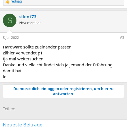
rednag
R
e
a
silent73
k
S
t
New member
i
o
n
8 Juli 2022
#3
e
n
Hardware sollte zueinander passen
:
zähler verwendet p1
tja mal weitersuchen
Danke und vielleicht findet sich ja jemand der Erfahrung
damit hat
lg
Du musst dich einloggen oder registrieren, um hier zu
antworten.
E-Mail
Link
Teilen:
Neueste Beiträge