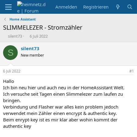
Anmelden
Registrieren
Home Assistant
SLIMMELEZER - Stromzähler
E
E
silent73
6 Juli 2022
r
r
s
s
silent73
S
t
t
New member
e
e
l
l
l
l
6 Juli 2022
#1
e
t
r
a
Hallo
m
Ich bin neu hier und auch neu in der HomeAssistant Welt.
Ich versuche seit Tagen einen Slimmelezer zum laufen zu
bringen.
Verbindung und Flasher war alles kein problem jedoch
verwendet mein Zähler einen encrypt & authentic key.
Beim enrypt-key ist es mir klar aber wohin kommt der
authentic key