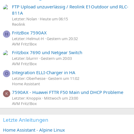
FTP Upload unzuverlässig / Reolink E1Outdoor und RLC-
811A
Letzter: Nolan
Heute um 06:15
Reolink
FritzBox 7590AX
H
Letzter: Helmut-H
Gestern um 20:32
AVM Fritz!Box
Fritzbox 7690 und Netgear Switch
Letzter: blurrrr
Gestern um 20:03
AVM Fritz!Box
Integration ELLI-Charger in HA
O
Letzter: Oberhesse
Gestern um 11:02
Home Assistant
7590AX - Huawei FTTR F50 Main und DHCP Probleme
K
Letzter: Knoppix
Mittwoch um 23:00
AVM Fritz!Box
Letzte Anleitungen
Home Assistant - Alpine Linux