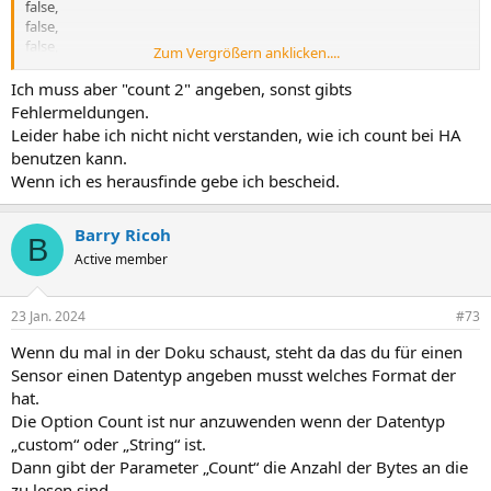
false,
false,
false,
Zum Vergrößern anklicken....
false,
false,
Ich muss aber "count 2" angeben, sonst gibts
false
Fehlermeldungen.
]
Leider habe ich nicht nicht verstanden, wie ich count bei HA
}
benutzen kann.
Wenn ich es herausfinde gebe ich bescheid.
Barry Ricoh
B
Active member
23 Jan. 2024
#73
Wenn du mal in der Doku schaust, steht da das du für einen
Sensor einen Datentyp angeben musst welches Format der
hat.
Die Option Count ist nur anzuwenden wenn der Datentyp
„custom“ oder „String“ ist.
Dann gibt der Parameter „Count“ die Anzahl der Bytes an die
zu lesen sind.