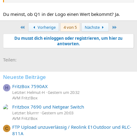
Du meinst, ob Q1 in der Logo einen Wert bekommt? Ja.
Erste
Letzte
Vorherige
4 von 5
Nächste
Du musst dich einloggen oder registrieren, um hier zu
antworten.
E-Mail
Link
Teilen:
Neueste Beiträge
FritzBox 7590AX
H
Letzter: Helmut-H
Gestern um 20:32
AVM Fritz!Box
Fritzbox 7690 und Netgear Switch
Letzter: blurrrr
Gestern um 20:03
AVM Fritz!Box
FTP Upload unzuverlässig / Reolink E1Outdoor und RLC-
C
811A