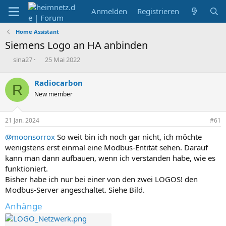
Anmelden
Registrieren
Home Assistant
Siemens Logo an HA anbinden
E
E
sina27
25 Mai 2022
r
r
s
s
Radiocarbon
R
t
t
New member
e
e
l
l
l
l
21 Jan. 2024
#61
e
t
r
a
@moonsorrox
So weit bin ich noch gar nicht, ich möchte
m
wenigstens erst einmal eine Modbus-Entität sehen. Darauf
kann man dann aufbauen, wenn ich verstanden habe, wie es
funktioniert.
Bisher habe ich nur bei einer von den zwei LOGOS! den
Modbus-Server angeschaltet. Siehe Bild.
Anhänge