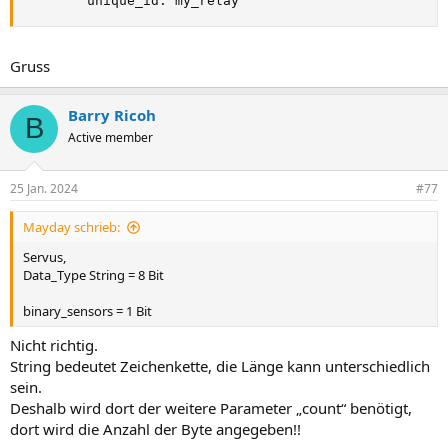
        unique_id: my_relay
Gruss
Barry Ricoh
B
Active member
25 Jan. 2024
#77
Mayday schrieb:
Servus,
Data_Type String = 8 Bit
binary_sensors = 1 Bit
Nicht richtig.
String bedeutet Zeichenkette, die Länge kann unterschiedlich
sein.
Deshalb wird dort der weitere Parameter „count“ benötigt,
dort wird die Anzahl der Byte angegeben!!