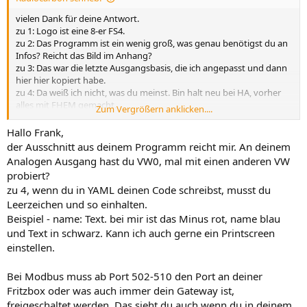
vielen Dank für deine Antwort.
zu 1: Logo ist eine 8-er FS4.
zu 2: Das Programm ist ein wenig groß, was genau benötigst du an
Infos? Reicht das Bild im Anhang?
zu 3: Das war die letzte Ausgangsbasis, die ich angepasst und dann
hier hier kopiert habe.
zu 4: Da weiß ich nicht, was du meinst. Bin halt neu bei HA, vorher
alles mit FHEM gemacht.
Zum Vergrößern anklicken....
zu 5: Port frei schalten? Bei der Logo? Ja. Bis das geklappt hat, hat es
einige Anläufe gebraucht. Der Teufel steckt im Detail.
Hallo Frank,
der Ausschnitt aus deinem Programm reicht mir. An deinem
So, nun hoffe ich weiter.
Analogen Ausgang hast du VW0, mal mit einen anderen VW
probiert?
zu 4, wenn du in YAML deinen Code schreibst, musst du
Leerzeichen und so einhalten.
Beispiel - name: Text. bei mir ist das Minus rot, name blau
und Text in schwarz. Kann ich auch gerne ein Printscreen
einstellen.
Bei Modbus muss ab Port 502-510 den Port an deiner
Fritzbox oder was auch immer dein Gateway ist,
freigeschaltet werden. Das sieht du auch wenn du in deinem