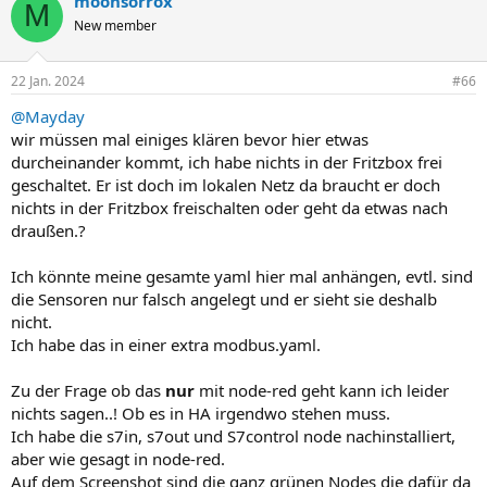
moonsorrox
M
New member
22 Jan. 2024
#66
@Mayday
wir müssen mal einiges klären bevor hier etwas
durcheinander kommt, ich habe nichts in der Fritzbox frei
geschaltet. Er ist doch im lokalen Netz da braucht er doch
nichts in der Fritzbox freischalten oder geht da etwas nach
draußen.?
Ich könnte meine gesamte yaml hier mal anhängen, evtl. sind
die Sensoren nur falsch angelegt und er sieht sie deshalb
nicht.
Ich habe das in einer extra modbus.yaml.
Zu der Frage ob das
nur
mit node-red geht kann ich leider
nichts sagen..! Ob es in HA irgendwo stehen muss.
Ich habe die s7in, s7out und S7control node nachinstalliert,
aber wie gesagt in node-red.
Auf dem Screenshot sind die ganz grünen Nodes die dafür da