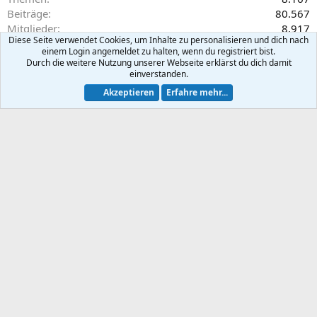
Beiträge
80.567
Mitglieder
8.917
Diese Seite verwendet Cookies, um Inhalte zu personalisieren und dich nach
Neuestes Mitglied
Goofy1964
einem Login angemeldet zu halten, wenn du registriert bist.
Durch die weitere Nutzung unserer Webseite erklärst du dich damit
einverstanden.
Teilen
Akzeptieren
Erfahre mehr...
E-Mail
Link
Spenden
Home Assistant
Default-Theme
Nutzungsbedingungen
Datenschutz
Hilfe und Impressum
Start
R
S
S
®
Community platform by XenForo
© 2010-2026 XenForo Ltd.