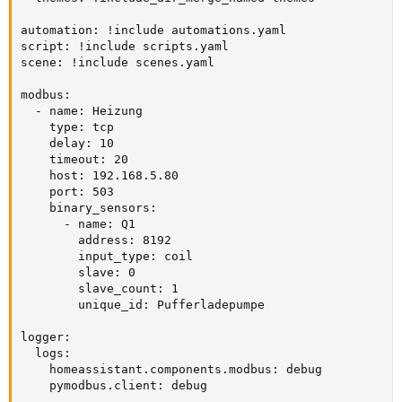
automation: !include automations.yaml

script: !include scripts.yaml

scene: !include scenes.yaml

modbus:

  - name: Heizung

    type: tcp

    delay: 10

    timeout: 20

    host: 192.168.5.80

    port: 503

    binary_sensors:

      - name: Q1

        address: 8192

        input_type: coil

        slave: 0

        slave_count: 1

        unique_id: Pufferladepumpe

logger:

  logs:

    homeassistant.components.modbus: debug

    pymodbus.client: debug