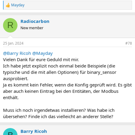
Mayday
R
e
a
Radiocarbon
k
R
t
New member
i
o
n
25 Jan. 2024
#78
e
n
@Barry Ricoh
@Mayday
:
Vielen Dank für eure Geduld mit mir.
Ich habe jetzt explizit noch einmal beide Beispiele (die
typische und die mit allen Optionen) für binary_sensor
ausprobiert.
Ja es kommt kein Fehler, wenn die Konfig geprüft wird. Es gibt
aber auch keinen Eintrag bei den Entitäten, der Modbus
enthält.
Muss ich noch irgendetwas installieren? Was habe ich
übersehen? Finde ich das vielleicht an anderer Stelle?
Barry Ricoh