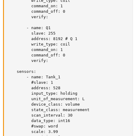
          write_type: coil

          command_on: 1

          command_off: 0

          verify:

        - name: Q1

          slave: 255

          address: 8192 # Q 1

          write_type: coil

          command_on: 1

          command_off: 0

          verify:

    sensors:

        - name: Tank_1

          #slave: 1

          address: 528

          input_type: holding

          unit_of_measurement: L

          device_class: volume

          state_class: measurement

          scan_interval: 30

          data_type: int16

          #swap: word

          scale: 3.99
