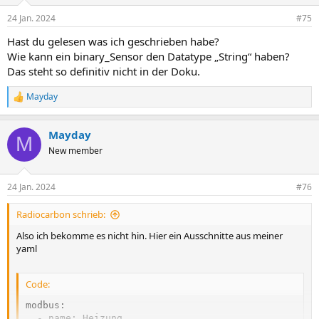
24 Jan. 2024
#75
Hast du gelesen was ich geschrieben habe?
Wie kann ein binary_Sensor den Datatype „String“ haben?
Das steht so definitiv nicht in der Doku.
Mayday
R
e
a
Mayday
k
M
t
New member
i
o
n
24 Jan. 2024
#76
e
n
Radiocarbon schrieb:
:
Also ich bekomme es nicht hin. Hier ein Ausschnitte aus meiner
yaml
Code:
modbus:

  - name: Heizung
