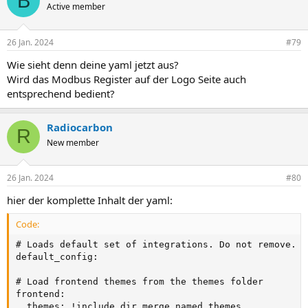
B
Active member
26 Jan. 2024
#79
Wie sieht denn deine yaml jetzt aus?
Wird das Modbus Register auf der Logo Seite auch
entsprechend bedient?
Radiocarbon
R
New member
26 Jan. 2024
#80
hier der komplette Inhalt der yaml:
Code:
# Loads default set of integrations. Do not remove.

default_config:

# Load frontend themes from the themes folder

frontend:

  themes: !include_dir_merge_named themes
