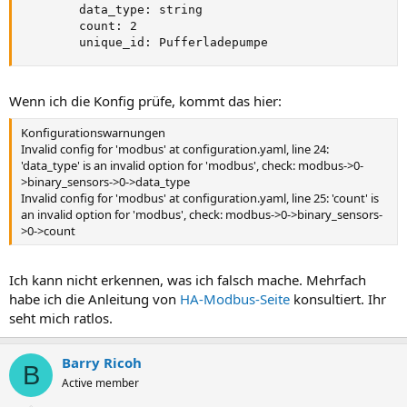
        data_type: string

        count: 2

        unique_id: Pufferladepumpe
Wenn ich die Konfig prüfe, kommt das hier:
Konfigurationswarnungen
Invalid config for 'modbus' at configuration.yaml, line 24:
'data_type' is an invalid option for 'modbus', check: modbus->0-
>binary_sensors->0->data_type
Invalid config for 'modbus' at configuration.yaml, line 25: 'count' is
an invalid option for 'modbus', check: modbus->0->binary_sensors-
>0->count
Ich kann nicht erkennen, was ich falsch mache. Mehrfach
habe ich die Anleitung von
HA-Modbus-Seite
konsultiert. Ihr
seht mich ratlos.
Barry Ricoh
B
Active member