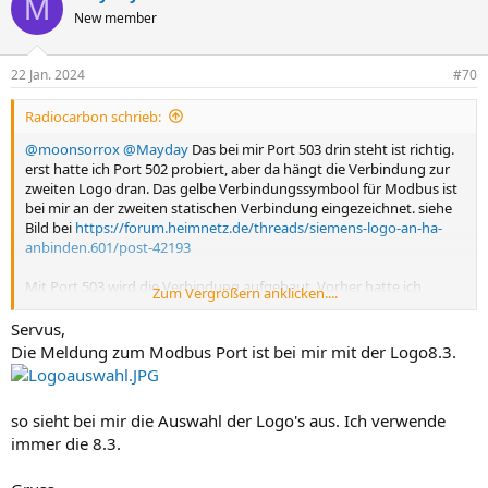
M
New member
22 Jan. 2024
#70
Radiocarbon schrieb:
@moonsorrox
@Mayday
Das bei mir Port 503 drin steht ist richtig.
erst hatte ich Port 502 probiert, aber da hängt die Verbindung zur
zweiten Logo dran. Das gelbe Verbindungssymbool für Modbus ist
bei mir an der zweiten statischen Verbindung eingezeichnet. siehe
Bild bei
https://forum.heimnetz.de/threads/siemens-logo-an-ha-
anbinden.601/post-42193
Mit Port 503 wird die Verbindung aufgebaut. Vorher hatte ich
Zum Vergrößern anklicken....
immer 502 probiert, bis ich das mit der Zuordnung an der Logo
heraus gefunden hatte.
Servus,
@Mayday
die Warnmeldung für Ethernet-Verbindungen bekomme
Die Meldung zum Modbus Port ist bei mir mit der Logo8.3.
ich nicht. Wann kommt die bei dir? Vielleicht fehlt mir da irgendwo
ein Haken.
so sieht bei mir die Auswahl der Logo's aus. Ich verwende
Nachtrag: Ich habe gerade mit leeren Projekten gespielt. Das mit
immer die 8.3.
den "Ethernet-Verbindungen" in den Einstellungen gibt es erst ab
Logo 8.3. Ich habe zwei 8FS4 hier. Die scheinen aufgebohrte 8.1/8.2
zu sein. Da gibt es zwar eine Modbusverbindung herzustellen. Siehe