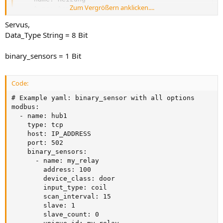
Zum Vergrößern anklicken....
    type: tcp

    delay: 10

Servus,
    timeout: 20

Data_Type String = 8 Bit
    host: 192.168.5.80

    port: 503

    binary_sensors:

binary_sensors = 1 Bit
      - name: Q1

        address: 8192

        scan_interval: 5

Code:
        data_type: string

        count: 2

# Example yaml: binary_sensor with all options

        unique_id: Pufferladepumpe
modbus:

  - name: hub1

    type: tcp

    host: IP_ADDRESS

Wenn ich die Konfig prüfe, kommt das hier:
    port: 502

    binary_sensors:

      - name: my_relay

Ich kann nicht erkennen, was ich falsch mache. Mehrfach habe ich
        address: 100

die Anleitung von
HA-Modbus-Seite
konsultiert. Ihr seht mich
        device_class: door

ratlos.
        input_type: coil

        scan_interval: 15

        slave: 1

        slave_count: 0
