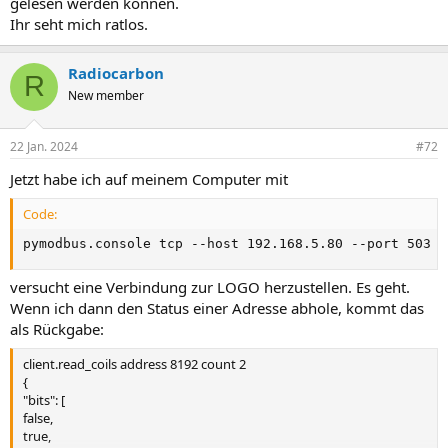
gelesen werden können.
Ihr seht mich ratlos.
Radiocarbon
R
New member
22 Jan. 2024
#72
Jetzt habe ich auf meinem Computer mit
Code:
pymodbus.console tcp --host 192.168.5.80 --port 503
versucht eine Verbindung zur LOGO herzustellen. Es geht.
Wenn ich dann den Status einer Adresse abhole, kommt das
als Rückgabe:
client.read_coils address 8192 count 2
{
"bits": [
false,
true,