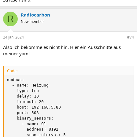
Radiocarbon
R
New member
24 Jan. 2024
#74
Also ich bekomme es nicht hin. Hier ein Ausschnitte aus
meiner yaml
Code:
modbus:

  - name: Heizung

    type: tcp

    delay: 10

    timeout: 20

    host: 192.168.5.80

    port: 503

    binary_sensors:

      - name: Q1

        address: 8192

        scan_interval: 5
