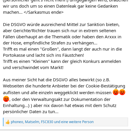
wir uns doch um so einen Datenleak gar keine Gedanken
machen... </Sarkasmus ende>
Die DSGVO würde ausreichend Mittel zur Sanktion bieten,
aber Gerichte/Richter trauen sich nur in extrem seltenen
Fällen überhaupt an die Thematik oder haben den Arxxx in
der Hose, empfindliche Strafen zu verhängen...
Trifft es mal einen "Großen", dann langt der auch nur in die
Portokasse und lacht sich ins Fäustchen!
Trifft es einen "Kleinen" kann der gleich Konkurs anmelden
und verschwindet vom Markt!
Aus meiner Sicht hat die DSGVO alles bewirkt (so z.B.
Webseiten die hunderte Anbieter bei der Cookie-Bestätigung
auflisten und alle einzeln weggeklickt werden müssen
, oder den Verwaltungsakt zur Dokumentation der
Einhaltung...) ) aber nix davon hat etwas mit dem Schutz
persönlicher Daten zu tun...
phoneo
,
Matselm
,
FSC830
und eine weitere Person
R
e