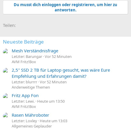
a
Du musst dich einloggen oder registrieren, um hier zu
k
antworten.
t
i
o
E-Mail
Link
Teilen:
n
e
n
:
Neueste Beiträge
Mesh Verständnisfrage
Letzter: Barungar
Vor 52 Minuten
AVM Fritz!Box
2,5" SSD 2 TB für Laptop gesucht, was wäre Eure
Empfehlung und Erfahrungen damit?
Letzter: blurrrr
Vor 52 Minuten
Anderweitige Themen
Fritz App Fon
Letzter: Lewi.
Heute um 13:50
AVM Fritz!Box
Rasen Mähroboter
Letzter: Loxley
Heute um 13:03
Allgemeines Geplauder