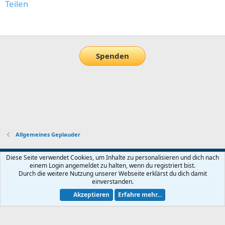
Teilen
E-Mail
Link
Spenden
Allgemeines Geplauder
Default-Theme
Diese Seite verwendet Cookies, um Inhalte zu personalisieren und dich nach
einem Login angemeldet zu halten, wenn du registriert bist.
Nutzungsbedingungen
Datenschutz
Hilfe und Impressum
Start
Durch die weitere Nutzung unserer Webseite erklärst du dich damit
R
einverstanden.
S
S
Akzeptieren
Erfahre mehr...
®
Community platform by XenForo
© 2010-2026 XenForo Ltd.