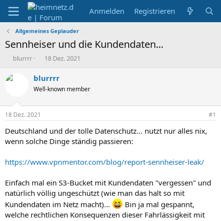
Anmelden
Registrieren
Allgemeines Geplauder
Sennheiser und die Kundendaten...
E
E
blurrrr
18 Dez. 2021
r
r
s
s
blurrrr
t
t
Well-known member
e
e
l
l
l
l
18 Dez. 2021
#1
e
t
r
a
Deutschland und der tolle Datenschutz... nutzt nur alles nix,
m
wenn solche Dinge ständig passieren:
https://www.vpnmentor.com/blog/report-sennheiser-leak/
Einfach mal ein S3-Bucket mit Kundendaten "vergessen" und
natürlich völlig ungeschützt (wie man das halt so mit
Kundendaten im Netz macht)...
Bin ja mal gespannt,
welche rechtlichen Konsequenzen dieser Fahrlässigkeit mit