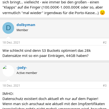
sich bringt... vielleicht - wie immer bei den großen - einen
"Klapps" auf die Finger (100.000€-1.000.000€ oder so, aber
vermutlich "mal wieder" irgendwas für die Porto-Kasse...)
dolbyman
D
Member
18 Dez. 2021
#2
Wie schlecht sind denn S3 Buckets optimiert das 28k
Datensätze mit so ein paar Einträgen, 44GB haben?
-jody-
Active member
18 Dez. 2021
#3
IMHO:
Datenschutz existiert doch aktuell eh nur auf dem Papier!
Wenn man sich anschaut wie aktuell mit den Impfzertifikaten
(persönlicher geht's nicht mehr!) umgegangen wird, brauchen