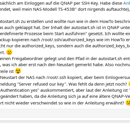
tsächlich am Einloggen auf die QNAP per SSH-Key. Habe diese
An
ndet, weil mein NAS-Modell TS-453B" dort nirgends auftauchte),
autostart.sh zu erstellen und wollte nun wie in dem HowTo beschr
s auch geklappt hat. Der Inhalt der autostart.sh ist in QNAP un
rdefinierte Prozesse beim Start ausführen" gesetzt. Ich wollte e
ackup kopieren nach /root/.ssh/authorized_keys wie im HowTo er
ht nur die authorized_keys, sondern auch die authorized_keys_b
rt.
einen Freigabeordner gelegt und den Pfad in der autostart.sh en
, was ich aber erst nach den Neustart gemerkt habe. Also nochma
ile ist
 Neustart der NAS nach /root/.ssh kopiert, aber beim Einlogversu
ldung "Server refused our key". Was fehlt da denn jetzt noch?
yAuthentication yes" auskommentiert, aber laut der Anleitung ist 
 geändert haben, da die Anleitung sich ja auf eine ältere QNAP-V
art nicht wieder verschwindet so wie in der Anleitung erwähnt?