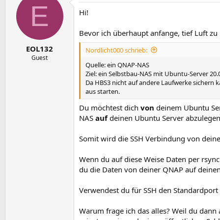
E
t
Hi!
i
o
n
Bevor ich überhaupt anfange, tief Luft zu
e
n
EOL132
Nordlicht000 schrieb:
:
Guest
Quelle: ein QNAP-NAS
Ziel: ein Selbstbau-NAS mit Ubuntu-Server 20.
Da HBS3 nicht auf andere Laufwerke sichern
aus starten.
Du möchtest dich
von
deinem Ubuntu Ser
NAS
auf
deinen Ubuntu Server abzulegen.
Somit wird die SSH Verbindung von deine
Wenn du auf diese Weise Daten per rsync
du die Daten von deiner QNAP auf deinen 
Verwendest du für SSH den Standardport
Warum frage ich das alles? Weil du dann