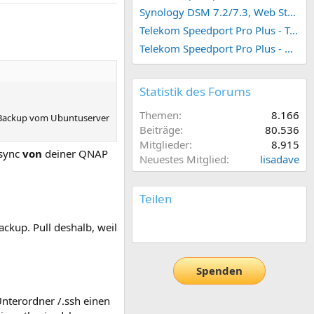
Synology DSM 7.2/7.3, Web Station 4, Webdienst und Webportal erstellen (ehemals vHost)
Telekom Speedport Pro Plus - Telefonie einrichten
Telekom Speedport Pro Plus - Netzwerk einrichten
Statistik des Forums
Themen
8.166
s Backup vom Ubuntuserver
Beiträge
80.536
Mitglieder
8.915
rsync
von
deiner QNAP
Neuestes Mitglied
lisadave
Teilen
E-Mail
Link
ckup. Pull deshalb, weil
Spenden
nterordner /.ssh einen