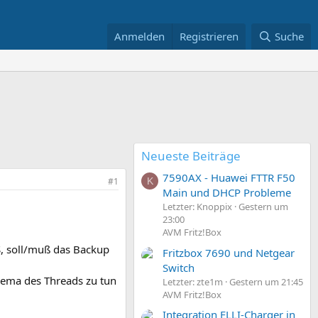
Anmelden
Registrieren
Suche
Neueste Beiträge
7590AX - Huawei FTTR F50
#1
K
Main und DHCP Probleme
Letzter: Knoppix
Gestern um
23:00
AVM Fritz!Box
, soll/muß das Backup
Fritzbox 7690 und Netgear
Switch
hema des Threads zu tun
Letzter: zte1m
Gestern um 21:45
AVM Fritz!Box
Integration ELLI-Charger in