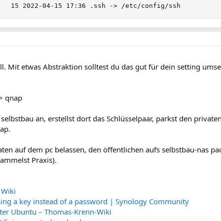
   15 2022-04-15 17:36 .ssh -> /etc/config/ssh
ll. Mit etwas Abstraktion solltest du das gut für dein setting um
 > qnap
elbstbau an, erstellst dort das Schlüsselpaar, parkst den private
nap.
ivaten auf dem pc belassen, den öffentlichen aufs selbstbau-nas p
sammelst Praxis).
 Wiki
ing a key instead of a password | Synology Community
nter Ubuntu – Thomas-Krenn-Wiki