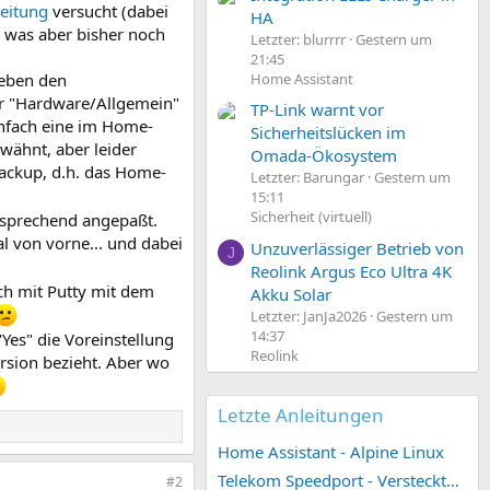
leitung
versucht (dabei
HA
 was aber bisher noch
Letzter: blurrrr
Gestern um
21:45
Home Assistant
ieben den
ter "Hardware/Allgemein"
TP-Link warnt vor
infach eine im Home-
Sicherheitslücken im
wähnt, aber leider
Omada-Ökosystem
ackup, d.h. das Home-
Letzter: Barungar
Gestern um
15:11
Sicherheit (virtuell)
tsprechend angepaßt.
l von vorne... und dabei
Unzuverlässiger Betrieb von
J
Reolink Argus Eco Ultra 4K
ch mit Putty mit dem
Akku Solar
Letzter: JanJa2026
Gestern um
14:37
"Yes" die Voreinstellung
Reolink
ersion bezieht. Aber wo
Letzte Anleitungen
Home Assistant - Alpine Linux
Telekom Speedport - Versteckte Konfigurationen
#2