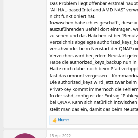
Das Problem liegt offenbar erstmal haup
"All HAL-based Intel and AMD NAS" verwe
nicht funktioniert hat.
Inzwischen habe ich es geschafft, diese 
auszuführenden Befehl dort eintragen, wa
zu sehen und das Häkchen ist bei "Benutze
Verzeichnis abgelegte authorized_keys_b
verschwindet beim Neustart der QNAP nic
Verzeichnis wird bei jedem Neustart gelee
Habe die authorized_keys_backup nun in 
Hatte mich dabei noch beim Pfad vertippt
fast das umount vergessen... Kommandoze
Die authorized_keys wird jetzt zwar beim
Privat-Key kommt immernoch die Fehlerme
In der sshd_config ist der Eintrag "Pubke
bei QNAP. Kann sich natürlich inzwischen
stellt man das ein, damit das beim Neust
blurrrr
R
e
a
15 Apr. 2022
k