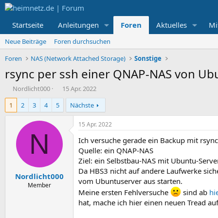
Startseite
Anleitungen
Foren
Aktuelles
Mi
Neue Beiträge
Foren durchsuchen
Foren
NAS (Network Attached Storage)
Sonstige
rsync per ssh einer QNAP-NAS von Ub
E
E
Nordlicht000
15 Apr. 2022
r
r
1
2
3
4
5
Nächste
s
s
t
t
e
e
15 Apr. 2022
l
l
N
Ich versuche gerade ein Backup mit rsync
l
l
e
t
Quelle: ein QNAP-NAS
r
a
Ziel: ein Selbstbau-NAS mit Ubuntu-Serve
m
Da HBS3 nicht auf andere Laufwerke sic
Nordlicht000
vom Ubuntuserver aus starten.
Member
Meine ersten Fehlversuche
sind ab
hi
hat, mache ich hier einen neuen Tread auf