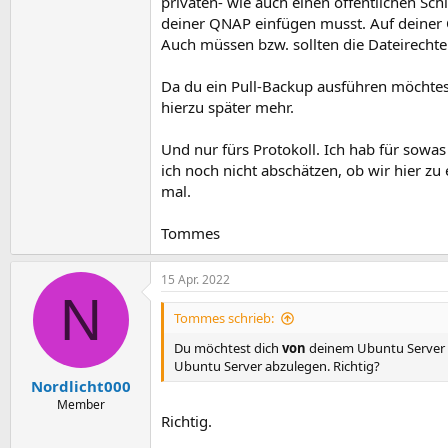
privaten- wie auch einen öffentlichen Sch
deiner QNAP einfügen musst. Auf deiner 
Auch müssen bzw. sollten die Dateirech
Da du ein Pull-Backup ausführen möchtest
hierzu später mehr.
Und nur fürs Protokoll. Ich hab für sowa
ich noch nicht abschätzen, ob wir hier z
mal.
Tommes
15 Apr. 2022
N
Tommes schrieb:
Du möchtest dich
von
deinem Ubuntu Server 
Ubuntu Server abzulegen. Richtig?
Nordlicht000
Member
Richtig.