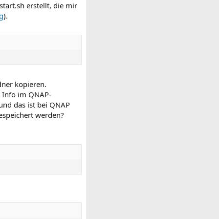
rt.sh erstellt, die mir
g
).
dner kopieren.
r Info im QNAP-
und das ist bei QNAP
espeichert werden?