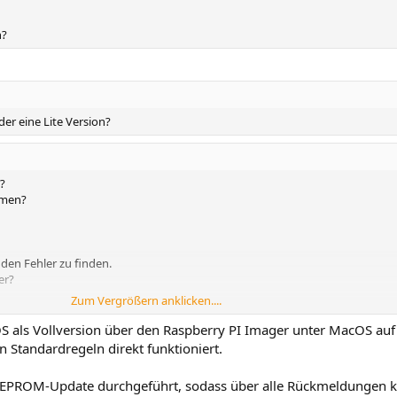
n?
er eine Lite Version?
?
mmen?
den Fehler zu finden.
er?
Zum Vergrößern anklicken....
6sn
und ich.
S als Vollversion über den Raspberry PI Imager unter MacOS auf 
n Standardregeln direkt funktioniert.
EEPROM-Update durchgeführt, sodass über alle Rückmeldungen kam