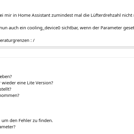
t bei mir in Home Assistant zumindest mal die Lüfterdrehzahl nich
nun auch ein cooling_device0 sichtbar, wenn der Parameter gesetz
eraturgrenzen : /
ieben?
wieder eine Lite Version?
tellt?
genommen?
 um den Fehler zu finden.
ameter?