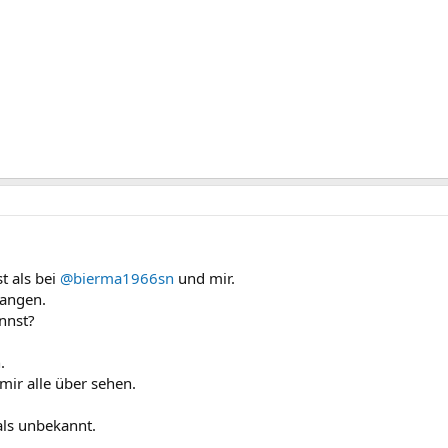
st als bei
@bierma1966sn
und mir.
gangen.
nnst?
.
mir alle über sehen.
als unbekannt.