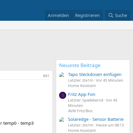
Anmelden
Registrieren
Suche
Neueste Beiträge
Tapo Steckdosen einfügen
#81
Letzter: zte1m
Vor 45 Minuten
Home Assistant
Fritz App Fon
S
Letzter: Spielebernd
Vor 45
Minuten
AVM Fritz!Box
Solaredge - Sensor Batterie
ür temp0 - temp3
Letzter: zte1m
Heute um 08:13
Home Assistant