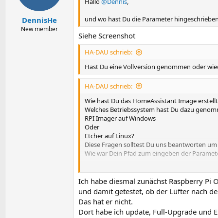
Hallo
@Dennis
,
und wo hast Du die Parameter hingeschriebe
DennisHe
New member
Siehe Screenshot
HA-DAU schrieb:
Hast Du eine Vollversion genommen oder wied
HA-DAU schrieb:
Wie hast Du das HomeAssistant Image erstellt
Welches Betriebssystem hast Du dazu geno
RPI Imager auf Windows
Oder
Etcher auf Linux?
Diese Fragen solltest Du uns beantworten um 
Wie war Dein Pfad zum eingeben der Paramet
Irgendwas machst Du anders als
@bierma196
Bei uns beiden geht das.
Ich habe diesmal zunächst Raspberry Pi O
und damit getestet, ob der Lüfter nach de
Das hat er nicht.
Dort habe ich update, Full-Upgrade und 