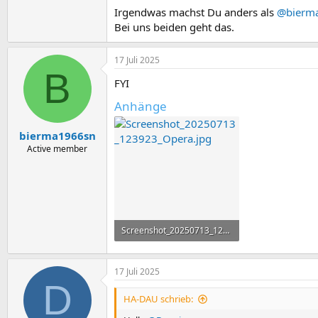
Irgendwas machst Du anders als
@bierm
Bei uns beiden geht das.
17 Juli 2025
B
FYI
Anhänge
bierma1966sn
Active member
Screenshot_20250713_123923_Opera.jpg
450,5 KB · Aufrufe: 6
17 Juli 2025
D
HA-DAU schrieb: