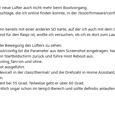
 neue Lüfter auch nicht mehr beim Bootvorgang.
schläge, die ich online finden konnte, in der /boot/firmware/con
n bereits mit einer anderen SD Karte, auf der ich auch mit dem I
nd für den Raspi ist, wollte ich versuchen, ob ich es dort zum Lau
lei Bewegung des Lüfters zu sehen.
boot/config.txt die Parameter aus dem Screenshot eingetragen. N
den Startbildschirm zurück und führe Host Reboot aus.
ooling_fan=on und ohne.
ot ausgeführt.
evice0 in der class/thermal/ und die Drehzahl in Home Assistant
n.
ant bei 55 Grad. Teilweise geht er über 60 Grad.
ntlich sogar schon im temp3-Bereich und sollte definitiv anlaufe