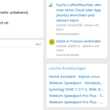
Suche Luftentfeuchter, den
man ohne Cloud oder App
t mehr unbekannt,
(Konto) einrichten und
steuern kann.
t ist.
Letzter: charly700
Heute um
00:21
Home Assistant
Varta in Fronius einbinden
D
#82
Letzter: dell2012
Gestern um
19:57
Home Assistant
Letzte Anleitungen
Home Assistant - Alpine Linux
Telekom Speedport - Versteckte Konfigurationen
Synology DSM 7.2/7.3, Web Station 4, Webdienst und Webportal erstellen (ehemals vHost)
Telekom Speedport Pro Plus - Telefonie einrichten
Telekom Speedport Pro Plus - Netzwerk einrichten