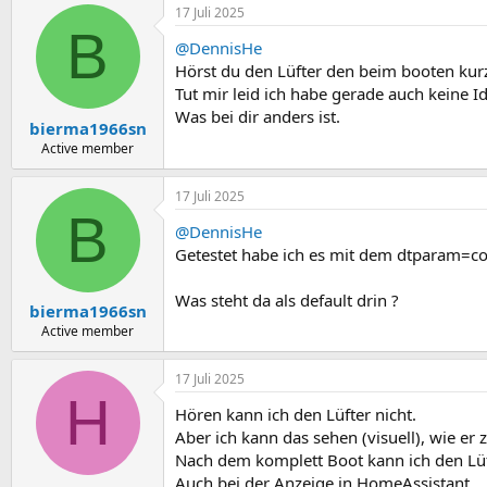
17 Juli 2025
B
@DennisHe
Hörst du den Lüfter den beim booten kurz
Tut mir leid ich habe gerade auch keine I
Was bei dir anders ist.
bierma1966sn
Active member
17 Juli 2025
B
@DennisHe
Getestet habe ich es mit dem dtparam=c
Was steht da als default drin ?
bierma1966sn
Active member
17 Juli 2025
H
Hören kann ich den Lüfter nicht.
Aber ich kann das sehen (visuell), wie er
Nach dem komplett Boot kann ich den Lüfte
Auch bei der Anzeige in HomeAssistant.