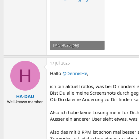
IMG_4826.jpeg
1,2 MB · Aufrufe: 6
17 Juli 2025
H
Hallo
@DennisHe
,
ich bin aktuell ratlos, was bei Dir anders i
Bist Du alle meine Screenshots durch ge
HA-DAU
Ob Du da eine Änderung zu Dir finden ka
Well-known member
Also ich habe keine Lösung mehr für Dich
Ausser ein anderer User sieht etwas, was 
Also das mit 0 RPM ist schon mal besser 
Zumindest ist jetzt schon etwas zu sehen.