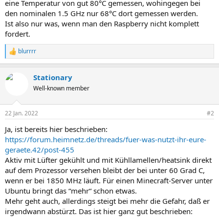
eine Temperatur von gut 80°C gemessen, wohingegen bei
den nominalen 1.5 GHz nur 68°C dort gemessen werden.
Ist also nur was, wenn man den Raspberry nicht komplett
fordert.
blurrrr
R
e
a
Stationary
k
t
Well-known member
i
o
n
22 Jan. 2022
#2
e
n
Ja, ist bereits hier beschrieben:
:
https://forum.heimnetz.de/threads/fuer-was-nutzt-ihr-eure-
geraete.42/post-455
Aktiv mit Lüfter gekühlt und mit Kühllamellen/heatsink direkt
auf dem Prozessor versehen bleibt der bei unter 60 Grad C,
wenn er bei 1850 MHz läuft. Für einen Minecraft-Server unter
Ubuntu bringt das “mehr“ schon etwas.
Mehr geht auch, allerdings steigt bei mehr die Gefahr, daß er
irgendwann abstürzt. Das ist hier ganz gut beschrieben: