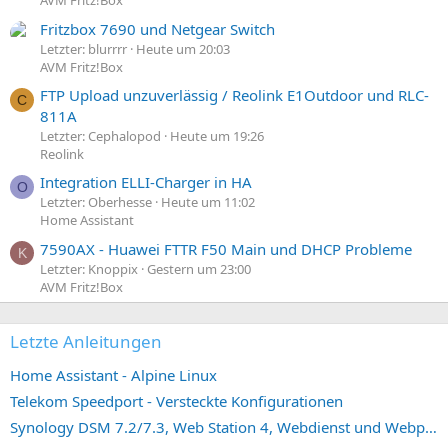
AVM Fritz!Box
Fritzbox 7690 und Netgear Switch
Letzter: blurrrr
Heute um 20:03
AVM Fritz!Box
FTP Upload unzuverlässig / Reolink E1Outdoor und RLC-
C
811A
Letzter: Cephalopod
Heute um 19:26
Reolink
Integration ELLI-Charger in HA
O
Letzter: Oberhesse
Heute um 11:02
Home Assistant
7590AX - Huawei FTTR F50 Main und DHCP Probleme
K
Letzter: Knoppix
Gestern um 23:00
AVM Fritz!Box
Letzte Anleitungen
Home Assistant - Alpine Linux
Telekom Speedport - Versteckte Konfigurationen
Synology DSM 7.2/7.3, Web Station 4, Webdienst und Webportal erstellen (ehemals vHost)