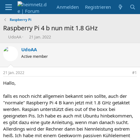
Anmelden
Registrieren
Raspberry Pi
Raspberry Pi 4 b nun mit 1.8 GHz
E
E
UdoAA
21 Jan. 2022
r
r
s
s
UdoAA
t
t
Active member
e
e
l
l
l
l
21 Jan. 2022
#1
e
t
r
a
Hallo,
m
falls es noch nicht allgemein bekannt sein sollte, auch der
"normale" Raspberry Pi 4 B kann jetzt mit 1.8 GHz getaktet
werden. Raspian unterstützt dies out of the boxx bei
geeigneten Pis. Ich habe es auch mit Ubuntu hinbekommen,
es gibt dazu eine gute Anleitung, wenn man danach sucht.
Allerdings wird der Rechner dann bei Nennleistung extrem
heiß. Ich habe mit einem Geekworm passiven Kühlelement