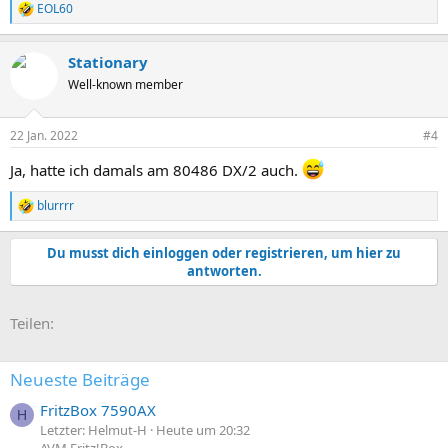
EOL60
R
e
a
Stationary
k
t
Well-known member
i
o
n
22 Jan. 2022
#4
e
n
Ja, hatte ich damals am 80486 DX/2 auch.
:
blurrrr
R
e
a
Du musst dich einloggen oder registrieren, um hier zu
k
antworten.
t
i
o
E-Mail
Link
Teilen:
n
e
n
:
Neueste Beiträge
FritzBox 7590AX
H
Letzter: Helmut-H
Heute um 20:32