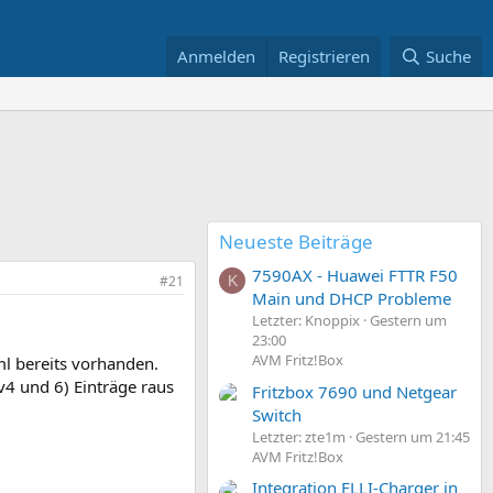
Anmelden
Registrieren
Suche
Neueste Beiträge
7590AX - Huawei FTTR F50
#21
K
Main und DHCP Probleme
Letzter: Knoppix
Gestern um
23:00
AVM Fritz!Box
ml bereits vorhanden.
v4 und 6) Einträge raus
Fritzbox 7690 und Netgear
Switch
Letzter: zte1m
Gestern um 21:45
AVM Fritz!Box
Integration ELLI-Charger in