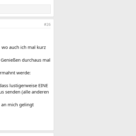
#26
, wo auch ich mal kurz
m Genießen durchaus mal
ermahnt werde:
ass lustigerweise EINE
us senden (alle anderen
e an mich gelingt