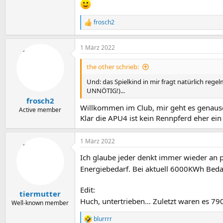
frosch2
R
e
a
1 März 2022
k
t
i
the other schrieb:
o
n
Und: das Spielkind in mir fragt natürlich re
e
UNNÖTIG!)...
n
frosch2
:
Willkommen im Club, mir geht es genaus
Active member
Klar die APU4 ist kein Rennpferd eher ein 
1 März 2022
Ich glaube jeder denkt immer wieder an 
Energiebedarf. Bei aktuell 6000KWh Beda
Edit:
tiermutter
Huch, untertrieben... Zuletzt waren es 
Well-known member
blurrrr
R