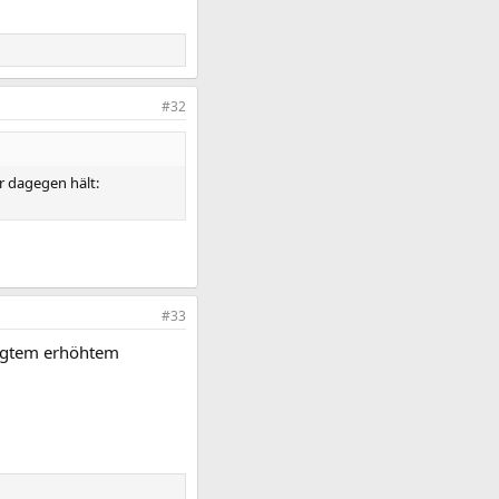
#32
r dagegen hält:
#33
ingtem erhöhtem