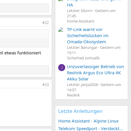
HA
Letzter: blurrrr
Gestern um
21:45
Home Assistant
#22
TP-Link warnt vor
Sicherheitslücken im
Omada-Ökosystem
Letzter: Barungar
Gestern um
l etwas funktioniert
15:11
Sicherheit (virtuell)
Unzuverlässiger Betrieb von
J
Reolink Argus Eco Ultra 4K
Akku Solar
Letzter: JanJa2026
Gestern um
#23
14:37
Reolink
Letzte Anleitungen
Home Assistant - Alpine Linux
Telekom Speedport - Versteckte Konfigurationen