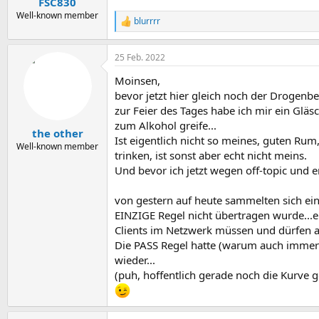
FSC830
:
Well-known member
blurrrr
R
e
a
25 Feb. 2022
k
t
Moinsen,
i
o
bevor jetzt hier gleich noch der Drogenbea
n
zur Feier des Tages habe ich mir ein Glä
e
zum Alkohol greife...
n
the other
Ist eigentlich nicht so meines, guten R
:
Well-known member
trinken, ist sonst aber echt nicht meins.
Und bevor ich jetzt wegen off-topic un
von gestern auf heute sammelten sich ei
EINZIGE Regel nicht übertragen wurde...
Clients im Netzwerk müssen und dürfen a
Die PASS Regel hatte (warum auch immer) g
wieder...
(puh, hoffentlich gerade noch die Kurve ge