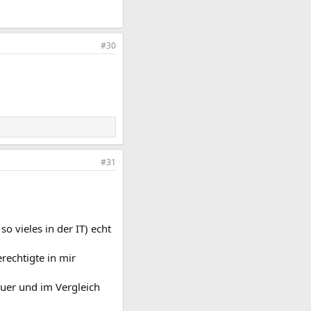
#30
#31
o vieles in der IT) echt
rechtigte in mir
euer und im Vergleich