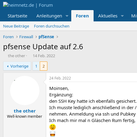
Startseite
Anleitungen
Foren
Aktuelles
Mi
Neue Beiträge
Foren durchsuchen
Foren
Firewall
pfSense
pfsense Update auf 2.6
E
E
the other
14 Feb. 2022
r
r
Vorherige
1
2
s
s
t
t
e
e
24 Feb. 2022
l
l
Moinsen,
l
l
e
t
Ergänzung:
r
a
den SSH Key hatte ich ebenfalls gesichert
m
Ich musste lediglich anschließend in der
the other
nehmen. Anmeldung via ssh und Pubkey e
Well-known member
Ich mach mir mal n Gläschen Rum fertig, 