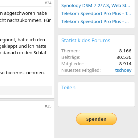
#24
Synology DSM 7.2/7.3, Web Station 4, Webdienst und Webportal erstellen (ehemals vHost)
hen abgeschworen habe
Telekom Speedport Pro Plus - Telefonie einrichten
 Sucht nachzukommen. Für
Telekom Speedport Pro Plus - Netzwerk einrichten
egönnt, hätte ich den
Statistik des Forums
eklappt und ich hätte
Themen
8.166
h danach in den Schlaf
Beiträge
80.536
Mitglieder
8.914
Neuestes Mitglied
tschoey
so bierernst nehmen.
Teilen
E-Mail
Link
#25
Spenden