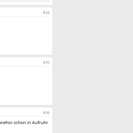
#34
#35
#36
hnehin schon in Aufruhr