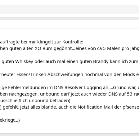
uftragte bei mir klingelt zur Kontrolle:
schen guten alten XO Rum gegönnt...eines von ca 5 Malen pro Jahr
um, guten Whiskey oder auch mal einen guten Brandy kann ich zu
d erneuter Essen/Trinken Abschweifungen nochmal von den Mods 
nige Fehlermeldungen im DNS Resolver Logging an....Grund war, d
eben nachgezogen, unbound darf jetzt auch wieder DNS auf 53 ra
usschließlich unbound befragen).
efehlt, jetzt alles blande, auch die Notification Mail der pfsens
kriegt...)