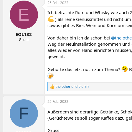
25 Feb. 2022
E
Ich betrachte Rum und Whisky wie auch Z
) als reine Genussmittel und nicht um
sowas gibt es Bier, Wein und Korn um sei
EOL132
Von daher bin ich da schon bei
@the othe
Guest
Weg der Neuinstallation genommen und da
alles wieder von Hand einrichten müssen,
geweint.
Gehörte das jetzt noch zum Thema?
B
the other
und
blurrrr
R
e
a
25 Feb. 2022
k
F
t
Außerdem sind derartige Getränke, Schokol
i
o
(Gerüchteweise soll sogar Kaffee dazu ge
n
e
Gruss
n