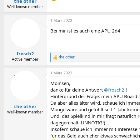
the other
Well-known member
1 März 2022
Bei mir ist es auch eine APU 2d4.
frosch2
the other
R
Active member
e
a
1 März 2022
k
t
Moinsen,
i
o
danke für deine Antwort
@frosch2
!
n
Hintergrund der Frage: mein APU Board läuf
e
Da aber alles älter wird, schaue ich immer
n
the other
Mangelware und gefühlt seit 1 Jahr komm
:
Well-known member
Und: das Spielkind in mir fragt natürlic
dagegen hält: UNNÖTIG!)...
Insofern schaue ich immer mit Interesse 
für das Geld auch eher etwas schwächlich