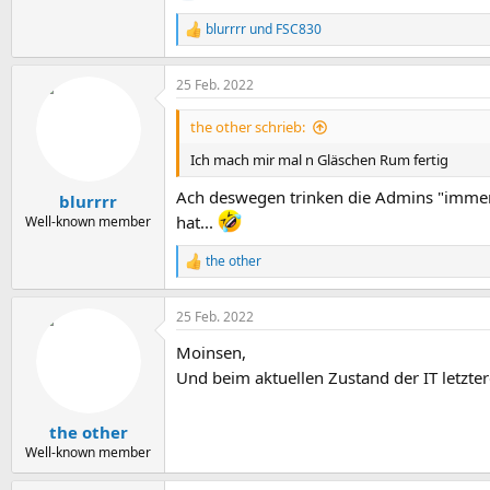
blurrrr
und
FSC830
R
e
a
25 Feb. 2022
k
t
i
the other schrieb:
o
n
Ich mach mir mal n Gläschen Rum fertig
e
n
Ach deswegen trinken die Admins "immer"..
blurrrr
:
hat...
Well-known member
the other
R
e
a
25 Feb. 2022
k
t
Moinsen,
i
o
Und beim aktuellen Zustand der IT letzter
n
e
n
the other
:
Well-known member