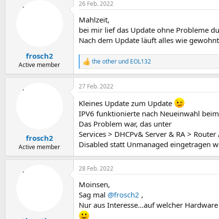
26 Feb. 2022
Mahlzeit,
bei mir lief das Update ohne Probleme du
Nach dem Update läuft alles wie gewohnt
frosch2
the other
und
EOL132
R
Active member
e
a
27 Feb. 2022
k
t
Kleines Update zum Update
i
o
IPV6 funktionierte nach Neueinwahl beim
n
Das Problem war, das unter
e
Services > DHCPv& Server & RA > Router
n
frosch2
:
Disabled statt Unmanaged eingetragen w
Active member
28 Feb. 2022
Moinsen,
Sag mal
@frosch2
,
Nur aus Interesse...auf welcher Hardware 