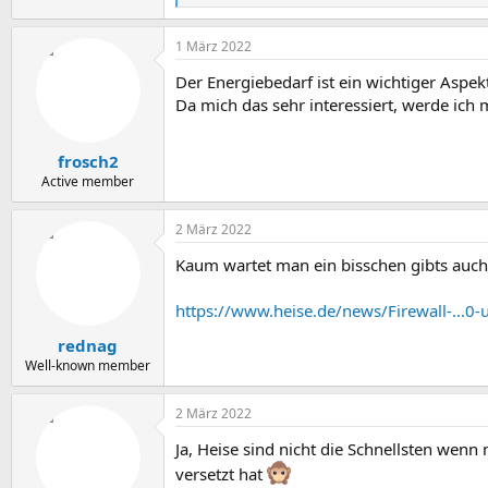
e
a
1 März 2022
k
t
Der Energiebedarf ist ein wichtiger Aspek
i
o
Da mich das sehr interessiert, werde ich 
n
e
n
frosch2
:
Active member
2 März 2022
Kaum wartet man ein bisschen gibts auch 
https://www.heise.de/news/Firewall-...0
rednag
Well-known member
2 März 2022
Ja, Heise sind nicht die Schnellsten wen
versetzt hat