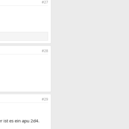
#27
#28
#29
er ist es ein apu 2d4.