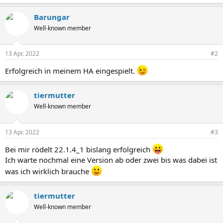
e
a
Barungar
k
t
Well-known member
i
o
n
13 Apr. 2022
#2
e
n
Erfolgreich in meinem HA eingespielt.
:
tiermutter
Well-known member
13 Apr. 2022
#3
Bei mir rödelt 22.1.4_1 bislang erfolgreich
Ich warte nochmal eine Version ab oder zwei bis was dabei ist
was ich wirklich brauche
tiermutter
Well-known member