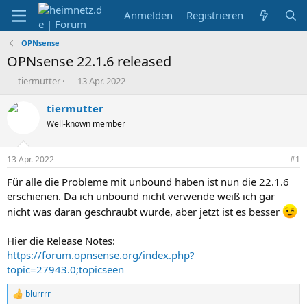
Anmelden
Registrieren
OPNsense
OPNsense 22.1.6 released
E
E
tiermutter
13 Apr. 2022
r
r
s
s
tiermutter
t
t
Well-known member
e
e
l
l
l
l
13 Apr. 2022
#1
e
t
r
a
Für alle die Probleme mit unbound haben ist nun die 22.1.6
m
erschienen. Da ich unbound nicht verwende weiß ich gar
nicht was daran geschraubt wurde, aber jetzt ist es besser
Hier die Release Notes:
https://forum.opnsense.org/index.php?
topic=27943.0;topicseen
blurrrr
R