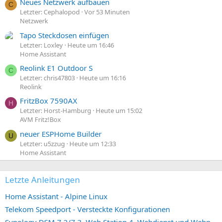
Neues Netzwerk aufbauen
C
Letzter: Cephalopod
Vor 53 Minuten
Netzwerk
Tapo Steckdosen einfügen
Letzter: Loxley
Heute um 16:46
Home Assistant
Reolink E1 Outdoor S
C
Letzter: chris47803
Heute um 16:16
Reolink
FritzBox 7590AX
H
Letzter: Horst-Hamburg
Heute um 15:02
AVM Fritz!Box
neuer ESPHome Builder
U
Letzter: u5zzug
Heute um 12:33
Home Assistant
Letzte Anleitungen
Home Assistant - Alpine Linux
Telekom Speedport - Versteckte Konfigurationen
Synology DSM 7.2/7.3, Web Station 4, Webdienst und Webportal erstellen (ehemals vHost)