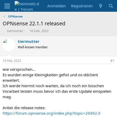
Anmelden
Registrieren
OPNsense
OPNsense 22.1.1 released
E
E
tiermutter
16 Feb. 2022
r
r
s
s
tiermutter
t
t
Well-known member
e
e
l
l
l
l
16 Feb. 2022
#1
e
t
r
a
wie versprochen...
m
Es wurden einige Kleinigkeiten gefixt und os-ddclient
erweitert.
Ich werde hiermit noch warten, da ich noch ein bisschen
Vorarbeit leisten muss bevor ich das erste Update einspielen
mag.
Anbei die release notes:
https://forum.opnsense.org/index.php?topic=26992.0