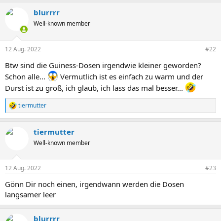
a
blurrrr
k
t
Well-known member
i
o
n
12 Aug. 2022
#22
e
n
Btw sind die Guiness-Dosen irgendwie kleiner geworden?
:
Schon alle...
Vermutlich ist es einfach zu warm und der
Durst ist zu groß, ich glaub, ich lass das mal besser...
tiermutter
R
e
a
tiermutter
k
t
Well-known member
i
o
n
12 Aug. 2022
#23
e
n
Gönn Dir noch einen, irgendwann werden die Dosen
:
langsamer leer
blurrrr