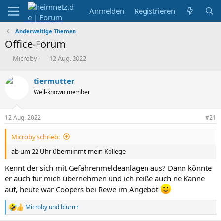
Anmelden
Registrieren
Anderweitige Themen
Office-Forum
E
E
Microby
12 Aug. 2022
r
r
s
s
tiermutter
t
t
Well-known member
e
e
l
l
l
l
12 Aug. 2022
#21
e
t
r
a
Microby schrieb:
m
ab um 22 Uhr übernimmt mein Kollege
Kennt der sich mit Gefahrenmeldeanlagen aus? Dann könnte
er auch für mich übernehmen und ich reiße auch ne Kanne
auf, heute war Coopers bei Rewe im Angebot
Microby
und
blurrrr
R
e