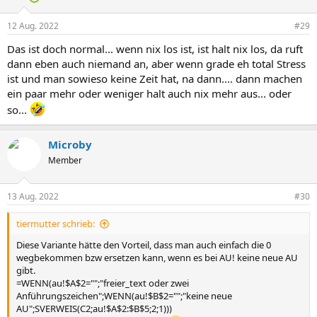
o
n
12 Aug. 2022
#29
e
n
Das ist doch normal... wenn nix los ist, ist halt nix los, da ruft
:
dann eben auch niemand an, aber wenn grade eh total Stress
ist und man sowieso keine Zeit hat, na dann.... dann machen
ein paar mehr oder weniger halt auch nix mehr aus... oder
so...
Microby
Member
13 Aug. 2022
#30
tiermutter schrieb:
Diese Variante hätte den Vorteil, dass man auch einfach die 0
wegbekommen bzw ersetzen kann, wenn es bei AU! keine neue AU
gibt.
=WENN(au!$A$2="";"freier_text oder zwei
Anführungszeichen";WENN(au!$B$2="";"keine neue
AU";SVERWEIS(C2;au!$A$2:$B$5;2;1)))