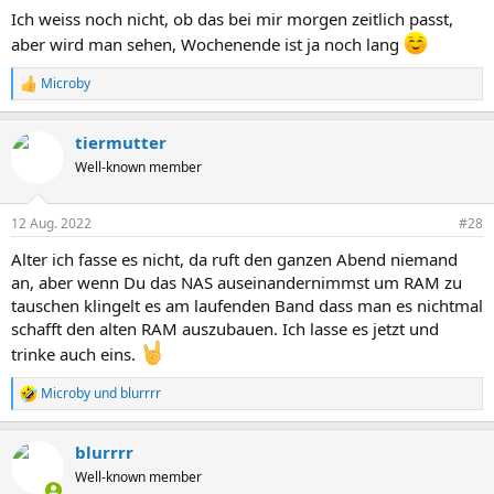
n
Ich weiss noch nicht, ob das bei mir morgen zeitlich passt,
:
aber wird man sehen, Wochenende ist ja noch lang
Microby
R
e
a
tiermutter
k
t
Well-known member
i
o
n
12 Aug. 2022
#28
e
n
Alter ich fasse es nicht, da ruft den ganzen Abend niemand
:
an, aber wenn Du das NAS auseinandernimmst um RAM zu
tauschen klingelt es am laufenden Band dass man es nichtmal
schafft den alten RAM auszubauen. Ich lasse es jetzt und
trinke auch eins.
Microby
und
blurrrr
R
e
a
blurrrr
k
t
Well-known member
i