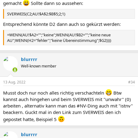
gemacht
Sollte dann so aussehen:
SVERWEIS(C2;AU!$A$2:$B$5;2;1)
Entsprechend könnte D2 dann auch so gekürzt werden:
=WENN(AU!$A2="";"keine";WENN(AU!$B2="";"keine neue
AU";WENN(H2="fehler";"keine Übereinstimmung";$G2))))
blurrrr
Well-known member
13 Aug. 2022
#34
Musst doch nur noch alles richtig verschachteln
Btw
kannst auch hingehen und beim SVERWEIS mit "unwahr" (0)
arbeiten , alternativ kann man das #NV-Ding auch mit "istnv"
beackern. Guckt mal in den Link zum SVERWEIS den ich
gepostet hatte, Beispiel 5
blurrrr