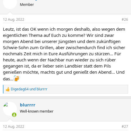
Member
12 Aug. 2022
#26
Leutz, ist das OK wenn ich morgen deshalb, also wegen dem
eigentlichen Thema auf Euch zu komme? Wir sind zwar
morgen Abend bei unserer Jüngsten und dem zukünftigen
Schwie-Sohn zum Grillen, aber zwischendurch find ich sicher
nochmals Zeit mich in Eure Ausführungen zu stürzen... Für
heute, auch wenn der Nachbar nun wieder zu sich rüber
gegangen ist, da er lieber sein Landbier statt dem Pils
genießen möchte, machts gut und genießt den Abend... Und
das...
Digedag64
und
blurrrr
R
e
a
blurrrr
k
t
Well-known member
i
o
n
12 Aug. 2022
#27
e