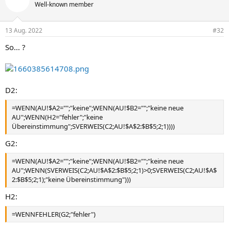
Well-known member
13 Aug. 2022
#32
So... ?
D2:
=WENN(AU!$A2="";"keine";WENN(AU!$B2="";"keine neue
AU";WENN(H2="fehler";"keine
Übereinstimmung";SVERWEIS(C2;AU!$A$2:$B$5;2;1))))
G2:
=WENN(AU!$A2="";"keine";WENN(AU!$B2="";"keine neue
AU";WENN(SVERWEIS(C2;AU!$A$2:$B$5;2;1)>0;SVERWEIS(C2;AU!$A$
2:$B$5;2;1);"keine Übereinstimmung")))
H2:
=WENNFEHLER(G2;"fehler")