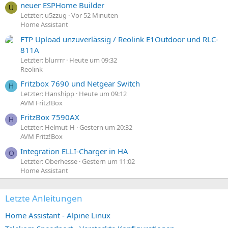
neuer ESPHome Builder
U
Letzter: u5zzug
Vor 52 Minuten
Home Assistant
FTP Upload unzuverlässig / Reolink E1Outdoor und RLC-
811A
Letzter: blurrrr
Heute um 09:32
Reolink
Fritzbox 7690 und Netgear Switch
H
Letzter: Hanshipp
Heute um 09:12
AVM Fritz!Box
FritzBox 7590AX
H
Letzter: Helmut-H
Gestern um 20:32
AVM Fritz!Box
Integration ELLI-Charger in HA
O
Letzter: Oberhesse
Gestern um 11:02
Home Assistant
Letzte Anleitungen
Home Assistant - Alpine Linux