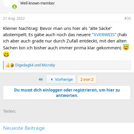
Well-known member
21 Aug. 2022
#35
Kleiner Nachtrag: Bevor man uns hier als "alte Säcke"
abstempelt: Es gäbe auch noch das neuere "
XVERWEIS
" (hab
ich aber auch grade nur durch Zufall entdeckt, mit den alten
Sachen bin ich bisher auch immer prima klar gekommen)
Digedag64
und
Microby
R
e
a
Erste
Vorherige
2 von 2
k
t
Du musst dich einloggen oder registrieren, um hier zu
i
antworten.
o
n
e
E-Mail
Link
n
Teilen:
:
Neueste Beiträge