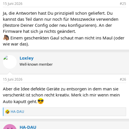
15 Juni 2026
#25
Ja, die Antworten hast Du prinzipiell schon geliefert. Du
kannst das Teil dann nur noch für Messzwecke verwenden
(Restore Deiner Config oder neu konfigurieren). An der
Firmware hat sich ja nichts geändert.
Einem geschenkten Gaul schaut man nicht ins Maul (oder
wie war das).
Loxley
Well-known member
15 Juni 2026
#26
Aber die Idee defekte Geräte zu entsorgen in dem man sie
verschenkt ist schon recht kreativ. Merk ich mir wenn mein
Auto kaputt geht.
HA-DAU
R
e
a
HA-DAU
k