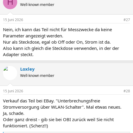
H
t
Well-known member
i
o
n
15 Juni 2026
#27
e
n
Nein, ich kann das Teil nicht für Messzwecke da keine
:
Parameter angezeigt werden.
Nur als Steckdose, egal ob Off oder On, Strom ist da.
Also kann ich gleich die Steckdose verwenden, in der der
Adapter steckt.
Loxley
Well-known member
15 Juni 2026
#28
Verkauf das Teil bei EBay. "Unterbrechungsfreie
Stromversorgung über WLAN-Schalter". Mal etwas neues.
Ja, schade.
Oder ganz dreist - gib sie bei OBI zurück weil Sie nicht
funktioniert. (Scherz!!)