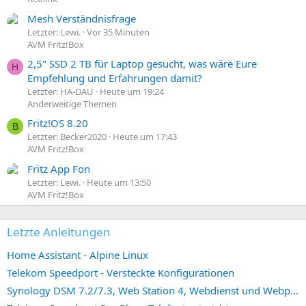
Mesh Verständnisfrage
Letzter: Lewi.
Vor 35 Minuten
AVM Fritz!Box
2,5" SSD 2 TB für Laptop gesucht, was wäre Eure
H
Empfehlung und Erfahrungen damit?
Letzter: HA-DAU
Heute um 19:24
Anderweitige Themen
Fritz!OS 8.20
B
Letzter: Becker2020
Heute um 17:43
AVM Fritz!Box
Fritz App Fon
Letzter: Lewi.
Heute um 13:50
AVM Fritz!Box
Letzte Anleitungen
Home Assistant - Alpine Linux
Telekom Speedport - Versteckte Konfigurationen
Synology DSM 7.2/7.3, Web Station 4, Webdienst und Webportal erstellen (ehemals vHost)