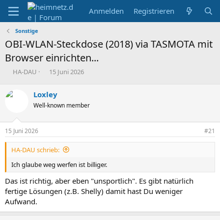
Anmelden
Registrieren
Sonstige
OBI-WLAN-Steckdose (2018) via TASMOTA mit
Browser einrichten...
E
E
HA-DAU
15 Juni 2026
r
r
s
s
Loxley
t
t
Well-known member
e
e
l
l
l
l
15 Juni 2026
#21
e
t
r
a
HA-DAU schrieb:
m
Ich glaube weg werfen ist billiger.
Das ist richtig, aber eben "unsportlich". Es gibt natürlich
fertige Lösungen (z.B. Shelly) damit hast Du weniger
Aufwand.