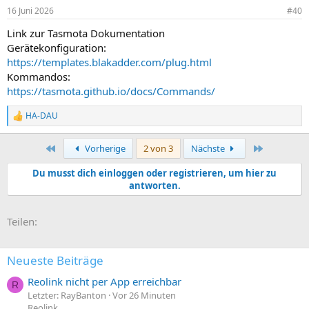
16 Juni 2026
#40
Link zur Tasmota Dokumentation
Gerätekonfiguration:
https://templates.blakadder.com/plug.html
Kommandos:
https://tasmota.github.io/docs/Commands/
HA-DAU
R
e
a
Erste
Letzte
Vorherige
2 von 3
Nächste
k
t
Du musst dich einloggen oder registrieren, um hier zu
i
antworten.
o
n
e
E-Mail
Link
n
Teilen:
:
Neueste Beiträge
Reolink nicht per App erreichbar
R
Letzter: RayBanton
Vor 26 Minuten
Reolink