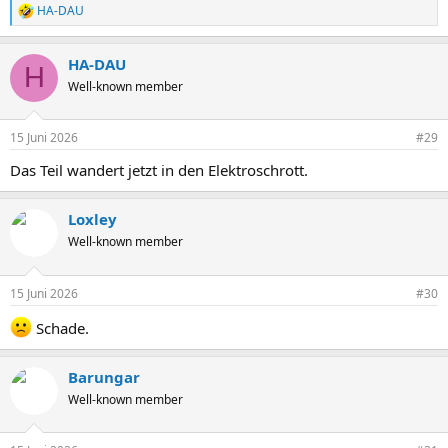
HA-DAU
R
e
a
HA-DAU
k
H
t
Well-known member
i
o
n
15 Juni 2026
#29
e
n
Das Teil wandert jetzt in den Elektroschrott.
:
Loxley
Well-known member
15 Juni 2026
#30
Schade.
Barungar
Well-known member