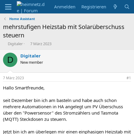
Anmelden
Registrieren
Home Assistant
mehrstufigen Heizstab mit Solarüberschuss
steuern
E
E
Digitaler
7 März 2023
r
r
s
s
Digitaler
D
t
t
New member
e
e
l
l
l
l
7 März 2023
#1
e
t
r
a
Hallo Smartfreunde,
m
seit Dezember bin ich am basteln und habe auch schon
mehrere Automationen in HA angelegt um PV Überschuss
über den "Powersensor" des Stromzählers und Tasmota
(MQTT) Steckdosen zu steuern.
Jetzt bin ich am überlegen mir einen einphasigen Heizstab mit