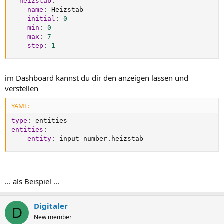
heizstab
:
name
:
 Heizstab

initial
:
0
min
:
0
max
:
7
step
:
1
im Dashboard kannst du dir den anzeigen lassen und
verstellen
YAML:
type
:
entities
:
-
entity
:
 input_number.heizstab
... als Beispiel ...
Digitaler
D
New member