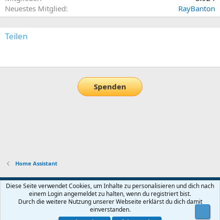
Neuestes Mitglied
RayBanton
Teilen
E-Mail
Link
Spenden
Home Assistant
Default-Theme
Diese Seite verwendet Cookies, um Inhalte zu personalisieren und dich nach
einem Login angemeldet zu halten, wenn du registriert bist.
Nutzungsbedingungen
Datenschutz
Hilfe und Impressum
Start
Durch die weitere Nutzung unserer Webseite erklärst du dich damit
R
einverstanden.
Obe
S