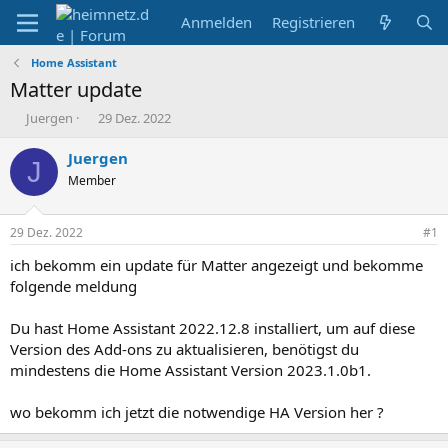
Anmelden
Registrieren
Home Assistant
Matter update
E
E
Juergen
29 Dez. 2022
r
r
s
s
Juergen
J
t
t
Member
e
e
l
l
l
l
29 Dez. 2022
#1
e
t
r
a
ich bekomm ein update für Matter angezeigt und bekomme
m
folgende meldung
Du hast Home Assistant 2022.12.8 installiert, um auf diese
Version des Add-ons zu aktualisieren, benötigst du
mindestens die Home Assistant Version 2023.1.0b1.
wo bekomm ich jetzt die notwendige HA Version her ?