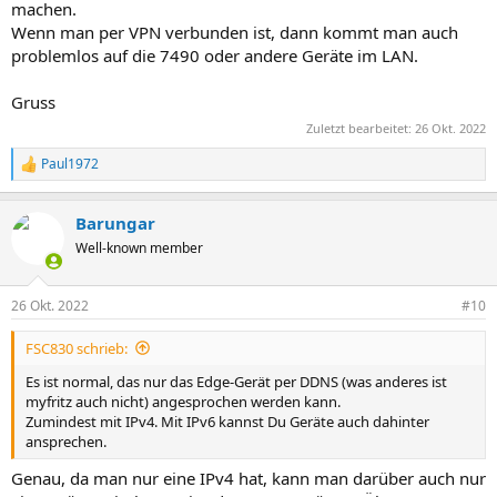
machen.
Wenn man per VPN verbunden ist, dann kommt man auch
problemlos auf die 7490 oder andere Geräte im LAN.
Gruss
Zuletzt bearbeitet:
26 Okt. 2022
Paul1972
R
e
a
Barungar
k
t
Well-known member
i
o
n
26 Okt. 2022
#10
e
n
FSC830 schrieb:
:
Es ist normal, das nur das Edge-Gerät per DDNS (was anderes ist
myfritz auch nicht) angesprochen werden kann.
Zumindest mit IPv4. Mit IPv6 kannst Du Geräte auch dahinter
ansprechen.
Genau, da man nur eine IPv4 hat, kann man darüber auch nur