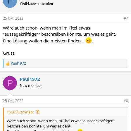
F
t
Well-known member
i
o
n
25 Okt. 2022
#7
e
n
Wäre auch schön, wenn man im Titel etwas
:
"aussagekräftiger" beschreiben könnte, um was es geht.
Eine Lösung wollen die meisten finden...
.
Gruss
Paul1972
R
e
a
Paul1972
k
P
t
New member
i
o
n
25 Okt. 2022
#8
e
n
FSC830 schrieb:
:
Wäre auch schön, wenn man im Titel etwas "aussagekräftiger"
beschreiben könnte, um was es geht.