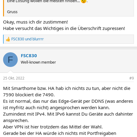
Eine Lösung wollen die meisten finden...
.
Gruss
Okay, muss ich dir zustimmen!
Habe versucht das Wichtiges in die Überschrift zupressen!
FSC830
und
blurrrr
R
e
a
FSC830
k
F
t
Well-known member
i
o
n
25 Okt. 2022
#9
e
n
Mit Smarthome bzw. HA hab ich nichts zu tun, aber nicht die
:
7590 blockiert die 7490.
Es ist normal, das nur das Edge-Gerät per DDNS (was anderes
ist myfritz auch nicht) angesprochen werden kann.
Zumindest mit IPv4. Mit IPv6 kannst Du Geräte auch dahinter
ansprechen.
Aber VPN ist hier trotzdem das Mittel der Wahl.
Gerade bei der HA würde ich nichts mit Portfreigaben