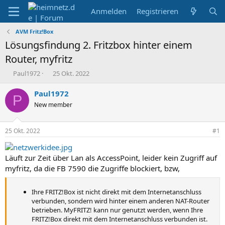
Anmelden
Registrieren
AVM Fritz!Box
Lösungsfindung 2. Fritzbox hinter einem
Router, myfritz
E
E
Paul1972
25 Okt. 2022
r
r
s
s
Paul1972
P
t
t
New member
e
e
l
l
l
l
25 Okt. 2022
#1
e
t
r
a
m
Läuft zur Zeit über Lan als AccessPoint, leider kein Zugriff auf
myfritz, da die FB 7590 die Zugriffe blockiert, bzw,
Ihre FRITZ!Box ist nicht direkt mit dem Internetanschluss
verbunden, sondern wird hinter einem anderen NAT-Router
betrieben. MyFRITZ! kann nur genutzt werden, wenn Ihre
FRITZ!Box direkt mit dem Internetanschluss verbunden ist.