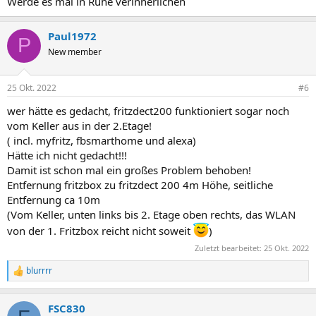
Werde es mal in Ruhe verinnerlichen
Paul1972
P
New member
25 Okt. 2022
#6
wer hätte es gedacht, fritzdect200 funktioniert sogar noch
vom Keller aus in der 2.Etage!
( incl. myfritz, fbsmarthome und alexa)
Hätte ich nicht gedacht!!!
Damit ist schon mal ein großes Problem behoben!
Entfernung fritzbox zu fritzdect 200 4m Höhe, seitliche
Entfernung ca 10m
(Vom Keller, unten links bis 2. Etage oben rechts, das WLAN
von der 1. Fritzbox reicht nicht soweit
)
Zuletzt bearbeitet:
25 Okt. 2022
blurrrr
R
e
a
FSC830
k