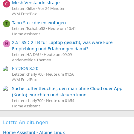
Mesh Verständnisfrage
G
Letzter: Giller
Vor 24 Minuten
AVM Fritz!Box
Tapo Steckdosen einfügen
T
Letzter: Tschabo58
Heute um 10:41
Home Assistant
2,5" SSD 2 TB für Laptop gesucht, was wäre Eure
H
Empfehlung und Erfahrungen damit?
Letzter: HA-DAU
Heute um 09:09
Anderweitige Themen
Fritz!OS 8.20
Letzter: charly700
Heute um 01:56
AVM Fritz!Box
Suche Luftentfeuchter, den man ohne Cloud oder App
(Konto) einrichten und steuern kann.
Letzter: charly700
Heute um 01:54
Home Assistant
Letzte Anleitungen
Home Assistant - Alpine Linux