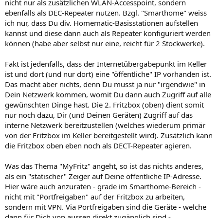
nicht nur als zusätzlichen WLAN-Accesspoint, sondern
ebenfalls als DEC-Repeater nutzen. Bzgl. "Smarthome" weiss
ich nur, dass Du div. Homematic-Basisstationen aufstellen
kannst und diese dann auch als Repeater konfiguriert werden
können (habe aber selbst nur eine, reicht für 2 Stockwerke).
Fakt ist jedenfalls, dass der Internetübergabepunkt im Keller
ist und dort (und nur dort) eine "öffentliche" IP vorhanden ist.
Das macht aber nichts, denn Du musst ja nur "irgendwie" in
Dein Netzwerk kommen, womit Du dann auch Zugriff auf alle
gewünschten Dinge hast. Die 2. Fritzbox (oben) dient somit
nur noch dazu, Dir (und Deinen Geräten) Zugriff auf das
interne Netzwerk bereitzustellen (welches wiederum primär
von der Fritzbox im Keller bereitgestellt wird). Zusätzlich kann
die Fritzbox oben eben noch als DECT-Repeater agieren.
Was das Thema "MyFritz" angeht, so ist das nichts anderes,
als ein "statischer" Zeiger auf Deine öffentliche IP-Adresse.
Hier wäre auch anzuraten - grade im Smarthome-Bereich -
nicht mit "Portfreigaben" auf der Fritzbox zu arbeiten,
sondern mit VPN. Via Portfreigaben sind die Geräte - welche
dann für Dich von aussen direkt zugänglich sind -