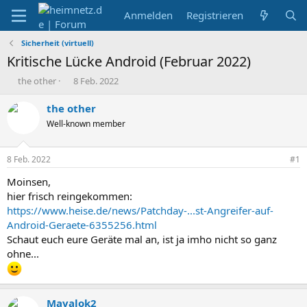
Anmelden
Registrieren
Sicherheit (virtuell)
Kritische Lücke Android (Februar 2022)
E
E
the other
8 Feb. 2022
r
r
s
s
the other
t
t
Well-known member
e
e
l
l
l
l
8 Feb. 2022
#1
e
t
r
a
Moinsen,
m
hier frisch reingekommen:
https://www.heise.de/news/Patchday-...st-Angreifer-auf-
Android-Geraete-6355256.html
Schaut euch eure Geräte mal an, ist ja imho nicht so ganz
ohne...
Mavalok2