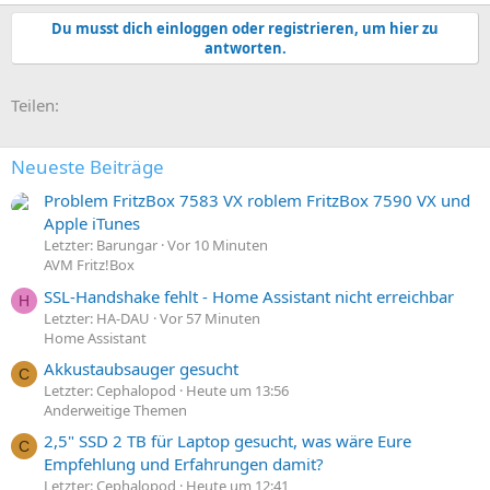
Du musst dich einloggen oder registrieren, um hier zu
antworten.
E-Mail
Link
Teilen:
Neueste Beiträge
Problem FritzBox 7583 VX roblem FritzBox 7590 VX und
Apple iTunes
Letzter: Barungar
Vor 10 Minuten
AVM Fritz!Box
SSL-Handshake fehlt - Home Assistant nicht erreichbar
H
Letzter: HA-DAU
Vor 57 Minuten
Home Assistant
Akkustaubsauger gesucht
C
Letzter: Cephalopod
Heute um 13:56
Anderweitige Themen
2,5" SSD 2 TB für Laptop gesucht, was wäre Eure
C
Empfehlung und Erfahrungen damit?
Letzter: Cephalopod
Heute um 12:41