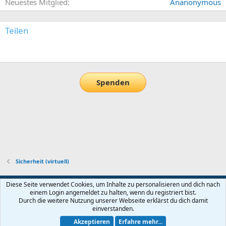
Neuestes Mitglied
Ananonymous
Teilen
E-Mail
Link
Spenden
Sicherheit (virtuell)
Default-Theme
Diese Seite verwendet Cookies, um Inhalte zu personalisieren und dich nach
einem Login angemeldet zu halten, wenn du registriert bist.
Nutzungsbedingungen
Datenschutz
Hilfe und Impressum
Start
Durch die weitere Nutzung unserer Webseite erklärst du dich damit
R
einverstanden.
S
S
Akzeptieren
Erfahre mehr...
®
Community platform by XenForo
© 2010-2026 XenForo Ltd.