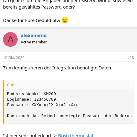
Da geht es um die Angaben auf dem KM200 Modul sowie ein
bereits gewähltes Passwort, oder?
Danke für Eure Geduld btw
alexamend
A
Active member
10 Okt. 2022
#18
Zum konfigurieren der Integration benötigte Daten
Code:
Buderus Webkit KM200

Loginname: 123456789

Passwort: XXXx-xx1X-Xxx2-xXxx

Dann noch das Selbst angelegte Passwort der Buderus A
Ist hier sehr gut erklärt ->
Bosh thermostat