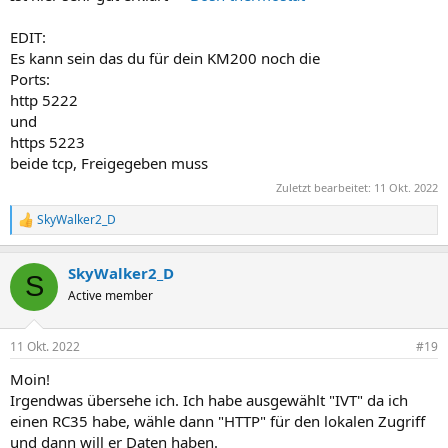
EDIT:
Es kann sein das du für dein KM200 noch die
Ports:
http 5222
und
https 5223
beide tcp, Freigegeben muss
Zuletzt bearbeitet:
11 Okt. 2022
SkyWalker2_D
R
e
a
SkyWalker2_D
k
S
t
Active member
i
o
n
11 Okt. 2022
#19
e
n
Moin!
:
Irgendwas übersehe ich. Ich habe ausgewählt "IVT" da ich
einen RC35 habe, wähle dann "HTTP" für den lokalen Zugriff
und dann will er Daten haben.