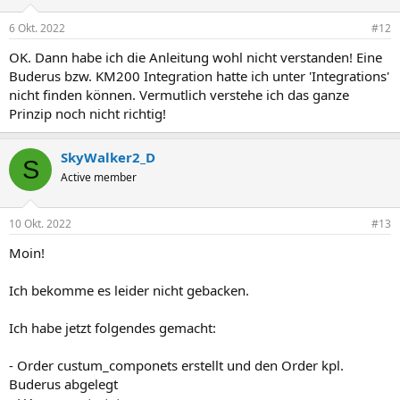
o
n
6 Okt. 2022
#12
e
n
OK. Dann habe ich die Anleitung wohl nicht verstanden! Eine
:
Buderus bzw. KM200 Integration hatte ich unter 'Integrations'
nicht finden können. Vermutlich verstehe ich das ganze
Prinzip noch nicht richtig!
SkyWalker2_D
S
Active member
10 Okt. 2022
#13
Moin!
Ich bekomme es leider nicht gebacken.
Ich habe jetzt folgendes gemacht:
- Order custum_componets erstellt und den Order kpl.
Buderus abgelegt