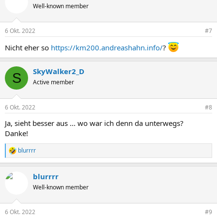
Well-known member
6 Okt. 2022
#7
Nicht eher so
https://km200.andreashahn.info/
?
SkyWalker2_D
S
Active member
6 Okt. 2022
#8
Ja, sieht besser aus ... wo war ich denn da unterwegs?
Danke!
blurrrr
R
e
a
blurrrr
k
t
Well-known member
i
o
n
6 Okt. 2022
#9
e