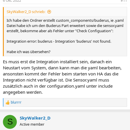
6 Okt. 2022
#11
SkyWalker2_D schrieb:
Ich habe den Ordner erstellt custom_components/buderus, ie .yaml
Datei habe ich um den Buderus Part erweitert sowie die sensor.yaml
erstellt, bekomme aber als Fehler unter "Check Configuation":
Integration error: buderus - Integration 'buderus' not found.
Habe ich was übersehen?
Es muss erst die Integration installiert sein, danach ein
Neustart vom System, dann kann man die yaml bearbeiten,
ansonsten kommt der Fehler beim starten von HA das die
Integration nicht verfügbar ist. Die Sensor.yaml muss
zusätzlich auch in der configuration.yaml unter include
angegeben werden.
blurrrr
R
e
a
SkyWalker2_D
k
S
t
Active member
i