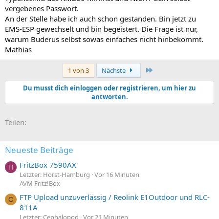
vergebenes Passwort.
An der Stelle habe ich auch schon gestanden. Bin jetzt zu
EMS-ESP gewechselt und bin begeistert. Die Frage ist nur,
warum Buderus selbst sowas einfaches nicht hinbekommt.
Mathias
Letzte
1 von 3
Nächste
Du musst dich einloggen oder registrieren, um hier zu
antworten.
E-Mail
Link
Teilen:
Neueste Beiträge
FritzBox 7590AX
H
Letzter: Horst-Hamburg
Vor 16 Minuten
AVM Fritz!Box
FTP Upload unzuverlässig / Reolink E1Outdoor und RLC-
C
811A
Letzter: Cephalopod
Vor 21 Minuten