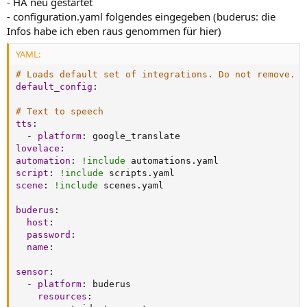
- HA neu gestartet
- configuration.yaml folgendes eingegeben (buderus: die
Infos habe ich eben raus genommen für hier)
YAML:
# Loads default set of integrations. Do not remove.
default_config
:
# Text to speech
tts
:
-
platform
:
lovelace
:
automation
:
!include
script
:
!include
scene
:
!include
 scenes.yaml

buderus
:
host
:
password
:
name
:
sensor
:
-
platform
:
 buderus

resources
: