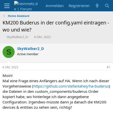
Anmelden
Registrieren
Home Assistant
KM200 Buderus in der config.yaml eintragen -
wo und wie?
E
E
SkyWalker2_D
6 Okt. 2022
r
r
s
s
SkyWalker2_D
S
t
t
Active member
e
e
l
l
l
l
6 Okt. 2022
#1
e
t
r
a
Moin!
m
Mal eine Frage eines Anfängers auf HA. Wenn ich nach dieser
Vorgehensweise (
https://github.com/stefanlaheij/ha-buderus
)
die Dateien in den custom_components/buderus Order
kopiert habe, wo hinterlege ich dann angegebene
Configuration. Irgendwo müsste dann ja danach die KM200
devices & entities zu sehen sein, richtig?