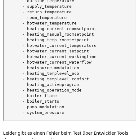
-
 outside_temperature

-
 supply_temperature

-
 return_temperature

-
 room_temperature

-
 hotwater_temperature

-
 heating_current_roomsetpoint

-
 heating_manual_roomsetpoint

-
 heating_temp_roomsetpoint

-
 hotwater_current_temperature

-
 hotwater_current_setpoint

-
 hotwater_current_workingtime

-
 hotwater_current_waterflow

-
 heatsource_modulation

-
 heating_templevel_eco

-
 heating_templevel_comfort

-
 heating_activeprogram

-
 heating_operation_mode

-
 boiler_flame

-
 boiler_starts

-
 pump_modulation

-
 system_pressure
Leider gibt es einen Fehler beim Test über Entwickler Tools