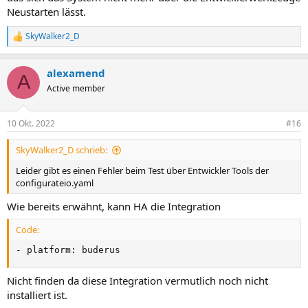
Neustarten lässt.
SkyWalker2_D
R
e
a
alexamend
k
A
t
Active member
i
o
n
10 Okt. 2022
#16
e
n
SkyWalker2_D schrieb:
:
Leider gibt es einen Fehler beim Test über Entwickler Tools der
configurateio.yaml
Wie bereits erwähnt, kann HA die Integration
Code:
- platform: buderus
Nicht finden da diese Integration vermutlich noch nicht
installiert ist.