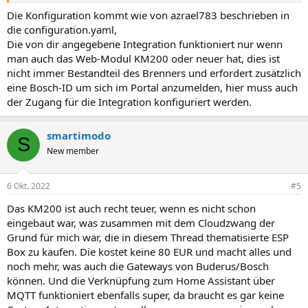
Sorry, ist alles Neuland für mich!
Die Konfiguration kommt wie von azrael783 beschrieben in
Grüße
die configuration.yaml,
Sky
Die von dir angegebene Integration funktioniert nur wenn
man auch das Web-Modul KM200 oder neuer hat, dies ist
nicht immer Bestandteil des Brenners und erfordert zusätzlich
eine Bosch-ID um sich im Portal anzumelden, hier muss auch
der Zugang für die Integration konfiguriert werden.
smartimodo
S
New member
6 Okt. 2022
#5
Das KM200 ist auch recht teuer, wenn es nicht schon
eingebaut war, was zusammen mit dem Cloudzwang der
Grund für mich war, die in diesem Thread thematisierte ESP
Box zu kaufen. Die kostet keine 80 EUR und macht alles und
noch mehr, was auch die Gateways von Buderus/Bosch
können. Und die Verknüpfung zum Home Assistant über
MQTT funktioniert ebenfalls super, da braucht es gar keine