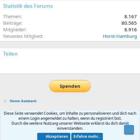
Statistik des Forums
Themen
8.167
Beiträge
80.565
Mitglieder
8.916
Neuestes Mitglied
Horst-Hamburg
Teilen
E-Mail
Link
Spenden
Home Assistant
Diese Seite verwendet Cookies, um Inhalte zu personalisieren und dich nach
Default-Theme
einem Login angemeldet zu halten, wenn du registriert bist.
Nutzungsbedingungen
Datenschutz
Hilfe und Impressum
Start
Durch die weitere Nutzung unserer Webseite erklärst du dich damit
einverstanden.
R
Obe
S
Akzeptieren
Erfahre mehr...
S
®