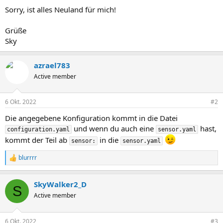
Sorry, ist alles Neuland für mich!
Grüße
Sky
azrael783
Active member
6 Okt. 2022
#2
Die angegebene Konfiguration kommt in die Datei
und wenn du auch eine
hast,
configuration.yaml
sensor.yaml
kommt der Teil ab
in die
sensor:
sensor.yaml
blurrrr
R
e
a
SkyWalker2_D
k
S
t
Active member
i
o
n
6 Okt. 2022
#3