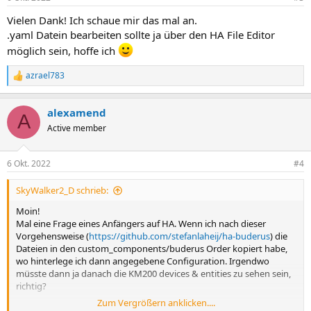
e
n
Vielen Dank! Ich schaue mir das mal an.
:
.yaml Datein bearbeiten sollte ja über den HA File Editor
möglich sein, hoffe ich
azrael783
R
e
a
alexamend
k
A
t
Active member
i
o
n
6 Okt. 2022
#4
e
n
SkyWalker2_D schrieb:
:
Moin!
Mal eine Frage eines Anfängers auf HA. Wenn ich nach dieser
Vorgehensweise (
https://github.com/stefanlaheij/ha-buderus
) die
Dateien in den custom_components/buderus Order kopiert habe,
wo hinterlege ich dann angegebene Configuration. Irgendwo
müsste dann ja danach die KM200 devices & entities zu sehen sein,
richtig?
Zum Vergrößern anklicken....