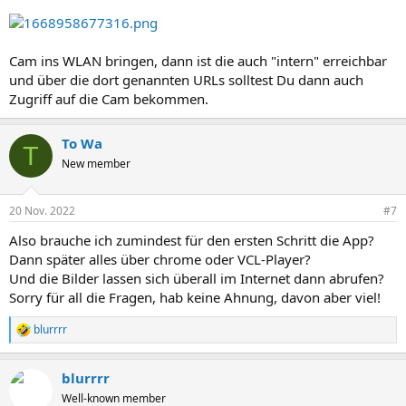
Cam ins WLAN bringen, dann ist die auch "intern" erreichbar
und über die dort genannten URLs solltest Du dann auch
Zugriff auf die Cam bekommen.
To Wa
T
New member
20 Nov. 2022
#7
Also brauche ich zumindest für den ersten Schritt die App?
Dann später alles über chrome oder VCL-Player?
Und die Bilder lassen sich überall im Internet dann abrufen?
Sorry für all die Fragen, hab keine Ahnung, davon aber viel!
blurrrr
R
e
a
blurrrr
k
t
Well-known member