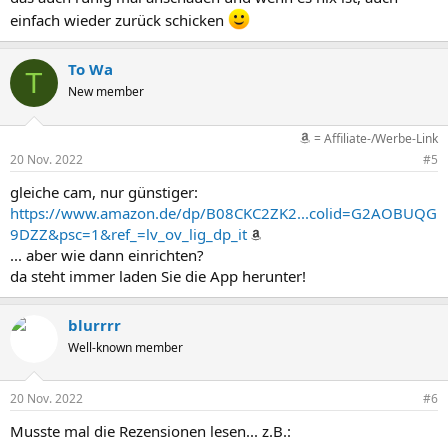
einfach wieder zurück schicken
To Wa
T
New member
= Affiliate-/Werbe-Link
20 Nov. 2022
#5
gleiche cam, nur günstiger:
https://www.amazon.de/dp/B08CKC2ZK2...colid=G2AOBUQG
9DZZ&psc=1&ref_=lv_ov_lig_dp_it
... aber wie dann einrichten?
da steht immer laden Sie die App herunter!
blurrrr
Well-known member
20 Nov. 2022
#6
Musste mal die Rezensionen lesen... z.B.: