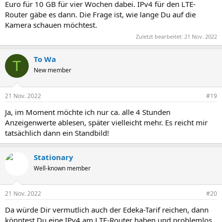
Euro für 10 GB für vier Wochen dabei. IPv4 für den LTE-
Router gäbe es dann. Die Frage ist, wie lange Du auf die
Kamera schauen möchtest.
Zuletzt bearbeitet:
21 Nov. 2022
To Wa
T
New member
21 Nov. 2022
#19
Ja, im Moment möchte ich nur ca. alle 4 Stunden
Anzeigenwerte ablesen, später vielleicht mehr. Es reicht mir
tatsächlich dann ein Standbild!
Stationary
Well-known member
21 Nov. 2022
#20
Da würde Dir vermutlich auch der Edeka-Tarif reichen, dann
könntest Du eine IPv4 am LTE-Router haben und problemlos