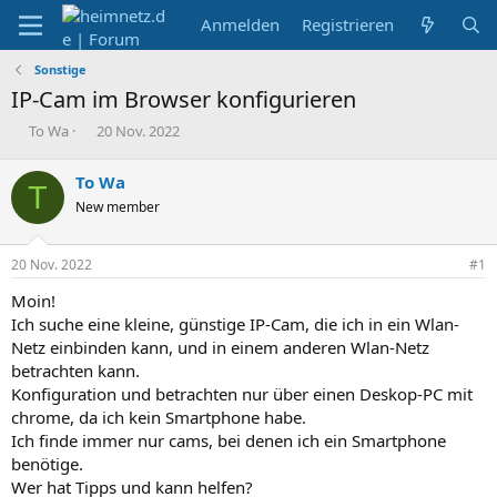
Anmelden
Registrieren
Sonstige
IP-Cam im Browser konfigurieren
E
E
To Wa
20 Nov. 2022
r
r
s
s
To Wa
T
t
t
New member
e
e
l
l
l
l
20 Nov. 2022
#1
e
t
r
a
Moin!
m
Ich suche eine kleine, günstige IP-Cam, die ich in ein Wlan-
Netz einbinden kann, und in einem anderen Wlan-Netz
betrachten kann.
Konfiguration und betrachten nur über einen Deskop-PC mit
chrome, da ich kein Smartphone habe.
Ich finde immer nur cams, bei denen ich ein Smartphone
benötige.
Wer hat Tipps und kann helfen?