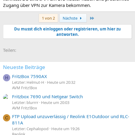
Zugang über VPN zur Kamera bekommen.
Letzte
1 von 2
Nächste
Du musst dich einloggen oder registrieren, um hier zu
antworten.
E-Mail
Link
Teilen:
Neueste Beiträge
FritzBox 7590AX
H
Letzter: Helmut-H
Heute um 20:32
AVM Fritz!Box
Fritzbox 7690 und Netgear Switch
Letzter: blurrrr
Heute um 20:03
AVM Fritz!Box
FTP Upload unzuverlässig / Reolink E1Outdoor und RLC-
C
811A
Letzter: Cephalopod
Heute um 19:26
Reolink