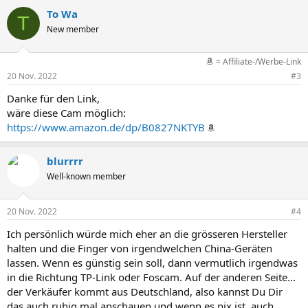
To Wa
T
New member
= Affiliate-/Werbe-Link
20 Nov. 2022
#3
Danke für den Link,
wäre diese Cam möglich:
https://www.amazon.de/dp/B0827NKTYB
blurrrr
Well-known member
20 Nov. 2022
#4
Ich persönlich würde mich eher an die grösseren Hersteller
halten und die Finger von irgendwelchen China-Geräten
lassen. Wenn es günstig sein soll, dann vermutlich irgendwas
in die Richtung TP-Link oder Foscam. Auf der anderen Seite...
der Verkäufer kommt aus Deutschland, also kannst Du Dir
das auch ruhig mal anschauen und wenn es nix ist, auch