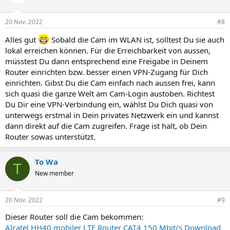
i
o
n
20 Nov. 2022
#8
e
n
Alles gut
Sobald die Cam im WLAN ist, solltest Du sie auch
:
lokal erreichen können. Für die Erreichbarkeit von aussen,
müsstest Du dann entsprechend eine Freigabe in Deinem
Router einrichten bzw. besser einen VPN-Zugang für Dich
einrichten. Gibst Du die Cam einfach nach aussen frei, kann
sich quasi die ganze Welt am Cam-Login austoben. Richtest
Du Dir eine VPN-Verbindung ein, wählst Du Dich quasi von
unterwegs erstmal in Dein privates Netzwerk ein und kannst
dann direkt auf die Cam zugreifen. Frage ist halt, ob Dein
Router sowas unterstützt.
To Wa
T
New member
20 Nov. 2022
#9
Dieser Router soll die Cam bekommen:
Alcatel HH40 mobiler LTE Router CAT4 150 Mbit/s Download