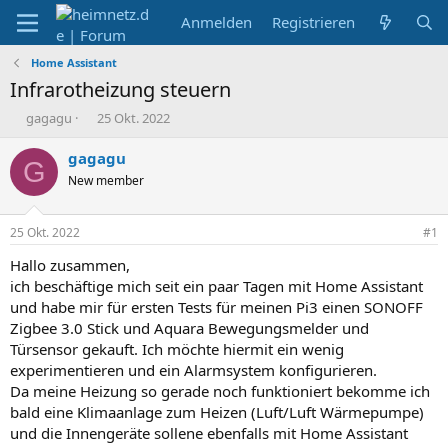
Anmelden
Registrieren
Home Assistant
Infrarotheizung steuern
E
E
gagagu
25 Okt. 2022
r
r
s
s
gagagu
G
t
t
New member
e
e
l
l
l
l
25 Okt. 2022
#1
e
t
r
a
Hallo zusammen,
m
ich beschäftige mich seit ein paar Tagen mit Home Assistant
und habe mir für ersten Tests für meinen Pi3 einen SONOFF
Zigbee 3.0 Stick und Aquara Bewegungsmelder und
Türsensor gekauft. Ich möchte hiermit ein wenig
experimentieren und ein Alarmsystem konfigurieren.
Da meine Heizung so gerade noch funktioniert bekomme ich
bald eine Klimaanlage zum Heizen (Luft/Luft Wärmepumpe)
und die Innengeräte sollene ebenfalls mit Home Assistant