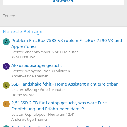
antworten.
E-Mail
Link
Teilen:
Neueste Beiträge
Problem FritzBox 7583 VX roblem FritzBox 7590 VX und
A
Apple iTunes
Letzter: Ananonymous
Vor 17 Minuten
AVM Fritz!Box
Akkustaubsauger gesucht
S
Letzter: svenyeng
Vor 30 Minuten
Anderweitige Themen
SSL-Handshake fehlt - Home Assistant nicht erreichbar
U
Letzter: u5zzug
Vor 41 Minuten
Home Assistant
2,5" SSD 2 TB für Laptop gesucht, was wäre Eure
C
Empfehlung und Erfahrungen damit?
Letzter: Cephalopod
Heute um 12:41
Anderweitige Themen