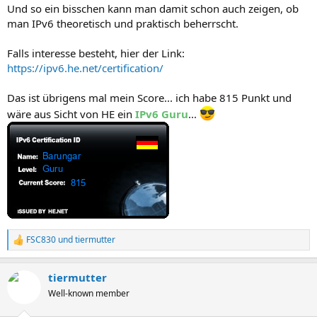
Und so ein bisschen kann man damit schon auch zeigen, ob
man IPv6 theoretisch und praktisch beherrscht.
Falls interesse besteht, hier der Link:
https://ipv6.he.net/certification/
Das ist übrigens mal mein Score... ich habe 815 Punkt und
wäre aus Sicht von HE ein
IPv6 Guru
...
FSC830
und
tiermutter
R
e
a
tiermutter
k
t
Well-known member
i
o