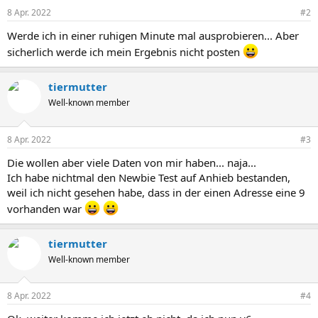
n
8 Apr. 2022
#2
e
n
Werde ich in einer ruhigen Minute mal ausprobieren... Aber
:
sicherlich werde ich mein Ergebnis nicht posten
tiermutter
Well-known member
8 Apr. 2022
#3
Die wollen aber viele Daten von mir haben... naja...
Ich habe nichtmal den Newbie Test auf Anhieb bestanden,
weil ich nicht gesehen habe, dass in der einen Adresse eine 9
vorhanden war
tiermutter
Well-known member
8 Apr. 2022
#4