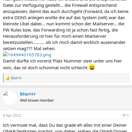
:
Datei zur Verfügung gestellt... die Firewall entsprechend
anzupassen, damit das auch durchgeht (Forward, da ich keine
extra DDNS anlegen wollte die auf das System zielt) war das
kleinste Übel dabei... nun kommt schon der Mailserver... die
FW Rules bzw. das Forwarding ist ja schon fast fertig, die
Herausforderung ist hier für mich einen Mailserver
bereitzustellen.......... ob ich mich damit wirklich auseinander
setzen mag??? Mal sehen.
Damit dürfte ich vorerst Platz Nummer zwei unter uns hier
sein, das ist doch schonmal nicht schlecht
blurrrr
R
e
a
blurrrr
k
t
Well-known member
i
o
n
8 Apr. 2022
#11
e
n
Ich vermute mal, dass Du das grade eh alles mit einer Deiner
:
QNAP-Testkisten machst, von daher: Haben die QNAP-Dinger