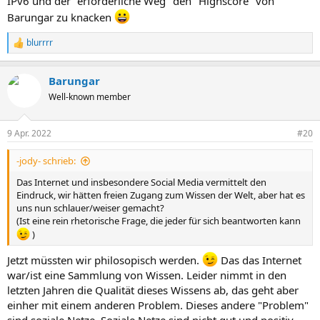
IPv6 und der "erforderliche Weg" den "Highscore" von
Barungar zu knacken
blurrrr
R
e
a
Barungar
k
t
Well-known member
i
o
n
9 Apr. 2022
#20
e
n
-jody- schrieb:
:
Das Internet und insbesondere Social Media vermittelt den
Eindruck, wir hätten freien Zugang zum Wissen der Welt, aber hat es
uns nun schlauer/weiser gemacht?
(Ist eine rein rhetorische Frage, die jeder für sich beantworten kann
)
Jetzt müssten wir philosopisch werden.
Das das Internet
war/ist eine Sammlung von Wissen. Leider nimmt in den
letzten Jahren die Qualität dieses Wissens ab, das geht aber
einher mit einem anderen Problem. Dieses andere "Problem"
sind soziale Netze. Soziale Netze sind nicht gut und positiv,