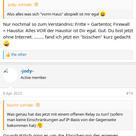
-jody- schrieb:
Also alles was sich "vorm Haus" abspielt ist mir egal
Nur nochmal so zum Verständnis: Fritte = Gartentor, Firewall
= Haustür. Alles VOR der Haustür ist Dir egal. Gut. Du bist jetzt
ohne Internet. ........ fand ich jetzt ein "bisschen" kurz gedacht
the other
R
e
a
-jody-
k
t
Active member
i
o
n
9 Apr. 2022
#19
e
n
blurrrr schrieb:
:
Was genau hat das jetzt mit einem offenen Relay zu tun? (sofern
man keine Einschränkungen auf IP-Basis von der Gegenseite
bekommen hat)
Grundsätzlich ging es um die Absicherung des eigenen