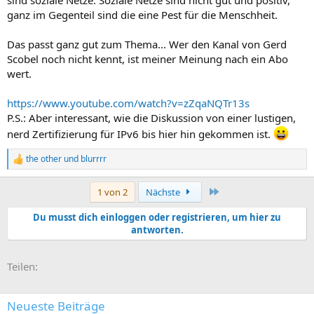
ganz im Gegenteil sind die eine Pest für die Menschheit.
Das passt ganz gut zum Thema... Wer den Kanal von Gerd
Scobel noch nicht kennt, ist meiner Meinung nach ein Abo
wert.
https://www.youtube.com/watch?v=zZqaNQTr13s
P.S.: Aber interessant, wie die Diskussion von einer lustigen,
nerd Zertifizierung für IPv6 bis hier hin gekommen ist.
the other
und
blurrrr
R
e
a
Letzte
1 von 2
Nächste
k
t
Du musst dich einloggen oder registrieren, um hier zu
i
antworten.
o
n
e
E-Mail
Link
n
Teilen:
:
Neueste Beiträge