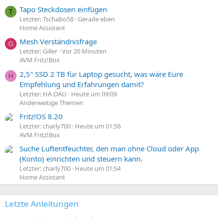
Tapo Steckdosen einfügen
T
Letzter: Tschabo58
Gerade eben
Home Assistant
Mesh Verständnisfrage
G
Letzter: Giller
Vor 20 Minuten
AVM Fritz!Box
2,5" SSD 2 TB für Laptop gesucht, was wäre Eure
H
Empfehlung und Erfahrungen damit?
Letzter: HA-DAU
Heute um 09:09
Anderweitige Themen
Fritz!OS 8.20
Letzter: charly700
Heute um 01:56
AVM Fritz!Box
Suche Luftentfeuchter, den man ohne Cloud oder App
(Konto) einrichten und steuern kann.
Letzter: charly700
Heute um 01:54
Home Assistant
Letzte Anleitungen