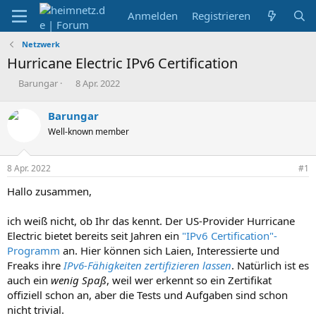
Anmelden
Registrieren
Netzwerk
Hurricane Electric IPv6 Certification
E
E
Barungar
8 Apr. 2022
r
r
s
s
Barungar
t
t
Well-known member
e
e
l
l
l
l
8 Apr. 2022
#1
e
t
r
a
Hallo zusammen,
m
ich weiß nicht, ob Ihr das kennt. Der US-Provider Hurricane
Electric bietet bereits seit Jahren ein
"IPv6 Certification"-
Programm
an. Hier können sich Laien, Interessierte und
Freaks ihre
IPv6-Fähigkeiten zertifizieren lassen
. Natürlich ist es
auch ein
wenig Spaß
, weil wer erkennt so ein Zertifikat
offiziell schon an, aber die Tests und Aufgaben sind schon
nicht trivial.