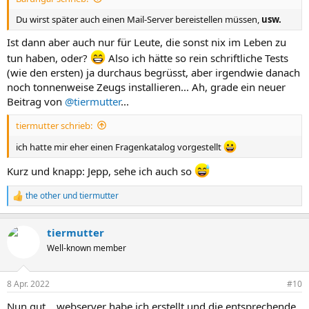
Du wirst später auch einen Mail-Server bereistellen müssen,
usw.
Ist dann aber auch nur für Leute, die sonst nix im Leben zu
tun haben, oder?
Also ich hätte so rein schriftliche Tests
(wie den ersten) ja durchaus begrüsst, aber irgendwie danach
noch tonnenweise Zeugs installieren... Ah, grade ein neuer
Beitrag von
@tiermutter
...
tiermutter schrieb:
ich hatte mir eher einen Fragenkatalog vorgestellt
Kurz und knapp: Jepp, sehe ich auch so
the other
und
tiermutter
R
e
a
tiermutter
k
t
Well-known member
i
o
n
8 Apr. 2022
#10
e
n
Nun gut... webserver habe ich erstellt und die entsprechende