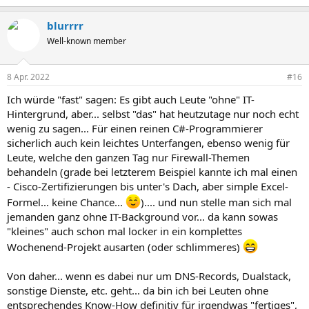
blurrrr
Well-known member
8 Apr. 2022
#16
Ich würde "fast" sagen: Es gibt auch Leute "ohne" IT-
Hintergrund, aber... selbst "das" hat heutzutage nur noch echt
wenig zu sagen... Für einen reinen C#-Programmierer
sicherlich auch kein leichtes Unterfangen, ebenso wenig für
Leute, welche den ganzen Tag nur Firewall-Themen
behandeln (grade bei letzterem Beispiel kannte ich mal einen
- Cisco-Zertifizierungen bis unter's Dach, aber simple Excel-
Formel... keine Chance...
).... und nun stelle man sich mal
jemanden ganz ohne IT-Background vor... da kann sowas
"kleines" auch schon mal locker in ein komplettes
Wochenend-Projekt ausarten (oder schlimmeres)
Von daher... wenn es dabei nur um DNS-Records, Dualstack,
sonstige Dienste, etc. geht... da bin ich bei Leuten ohne
entsprechendes Know-How definitiv für irgendwas "fertiges",