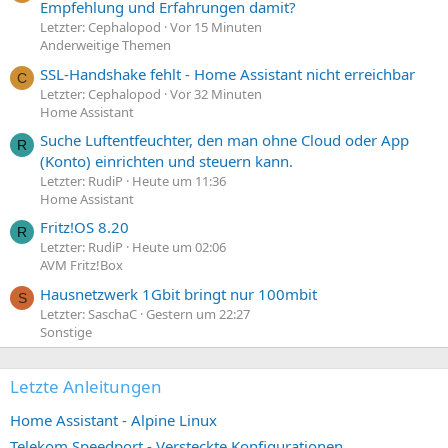
Empfehlung und Erfahrungen damit?
Letzter: Cephalopod
Vor 15 Minuten
Anderweitige Themen
SSL-Handshake fehlt - Home Assistant nicht erreichbar
C
Letzter: Cephalopod
Vor 32 Minuten
Home Assistant
Suche Luftentfeuchter, den man ohne Cloud oder App
R
(Konto) einrichten und steuern kann.
Letzter: RudiP
Heute um 11:36
Home Assistant
Fritz!OS 8.20
R
Letzter: RudiP
Heute um 02:06
AVM Fritz!Box
Hausnetzwerk 1Gbit bringt nur 100mbit
S
Letzter: SaschaC
Gestern um 22:27
Sonstige
Letzte Anleitungen
Home Assistant - Alpine Linux
Telekom Speedport - Versteckte Konfigurationen