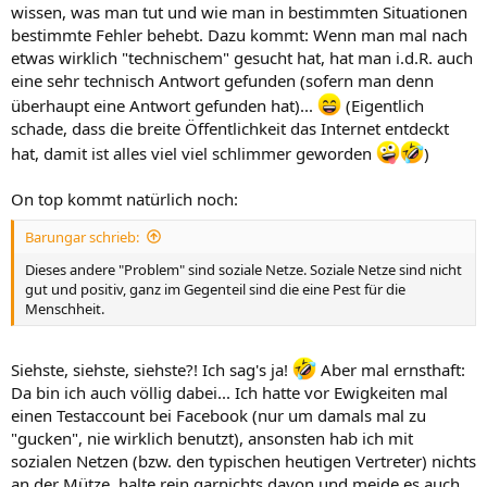
wissen, was man tut und wie man in bestimmten Situationen
bestimmte Fehler behebt. Dazu kommt: Wenn man mal nach
etwas wirklich "technischem" gesucht hat, hat man i.d.R. auch
eine sehr technisch Antwort gefunden (sofern man denn
überhaupt eine Antwort gefunden hat)...
(Eigentlich
schade, dass die breite Öffentlichkeit das Internet entdeckt
hat, damit ist alles viel viel schlimmer geworden
)
On top kommt natürlich noch:
Barungar schrieb:
Dieses andere "Problem" sind soziale Netze. Soziale Netze sind nicht
gut und positiv, ganz im Gegenteil sind die eine Pest für die
Menschheit.
Siehste, siehste, siehste?! Ich sag's ja!
Aber mal ernsthaft:
Da bin ich auch völlig dabei... Ich hatte vor Ewigkeiten mal
einen Testaccount bei Facebook (nur um damals mal zu
"gucken", nie wirklich benutzt), ansonsten hab ich mit
sozialen Netzen (bzw. den typischen heutigen Vertreter) nichts
an der Mütze, halte rein garnichts davon und meide es auch.