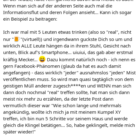
Wenn man sich auf der anderen Seite auch mal die
Informationsflut und deren Folgen ansieht... Kann ich sogar
ein Beispiel zu beitragen:
Ich war mal mit 5 Leuten etwas trinken (also so "real", nicht
nur "
"(virtuell)) und irgendwann guckste Dich so um und
wirklich ALLE Leute hängen da in ihrem Stuhl, Gesicht nach
unten, Blick auf's Smartphone... uiuiui, das gab aber erstmal
kräftig Mecker...
Dazu kommt natürlich noch - ich nenn es
gern Facebook-Phänomen (glaub da hat es auch damit
angefangen) - dass wirklich "jeder" ausnahmslos "jeden" Mist
veröffentlichen muss. So wird man quasi tagtäglich von dem
geistigen Müll anderer zugesch****en und WENN man sich
dann doch nochmal "real" treffen sollte, hat man sich dann
meist nix mehr zu erzählen, da der letzte Post dann
vermutlich dieser war "Wie schon lange und mehrmals
angekündig, wollte ich mich ja mit meinem Kumpel XY
treffen, ich bin nun 5 Schritte vor seinem Haus und werde
gleich die Klingel betätigen... So, habe geklingelt, melde mich
später wieder!"