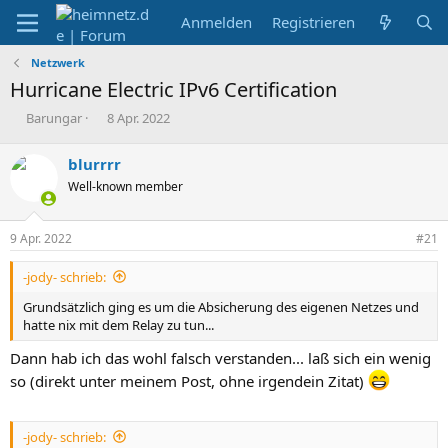
Anmelden
Registrieren
Netzwerk
Hurricane Electric IPv6 Certification
E
E
Barungar
8 Apr. 2022
r
r
s
s
blurrrr
t
t
Well-known member
e
e
l
l
l
l
9 Apr. 2022
#21
e
t
r
a
-jody- schrieb:
m
Grundsätzlich ging es um die Absicherung des eigenen Netzes und
hatte nix mit dem Relay zu tun...
Dann hab ich das wohl falsch verstanden... laß sich ein wenig
so (direkt unter meinem Post, ohne irgendein Zitat)
-jody- schrieb: