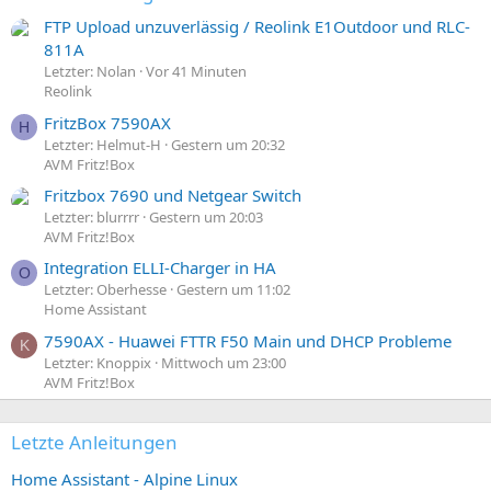
FTP Upload unzuverlässig / Reolink E1Outdoor und RLC-
811A
Letzter: Nolan
Vor 41 Minuten
Reolink
FritzBox 7590AX
H
Letzter: Helmut-H
Gestern um 20:32
AVM Fritz!Box
Fritzbox 7690 und Netgear Switch
Letzter: blurrrr
Gestern um 20:03
AVM Fritz!Box
Integration ELLI-Charger in HA
O
Letzter: Oberhesse
Gestern um 11:02
Home Assistant
7590AX - Huawei FTTR F50 Main und DHCP Probleme
K
Letzter: Knoppix
Mittwoch um 23:00
AVM Fritz!Box
Letzte Anleitungen
Home Assistant - Alpine Linux