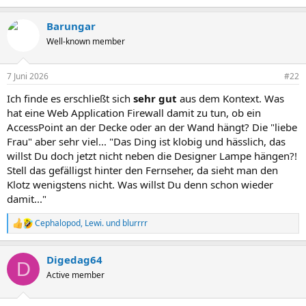
e
a
Barungar
k
t
Well-known member
i
o
n
7 Juni 2026
#22
e
n
Ich finde es erschließt sich
sehr gut
aus dem Kontext. Was
:
hat eine Web Application Firewall damit zu tun, ob ein
AccessPoint an der Decke oder an der Wand hängt? Die "liebe
Frau" aber sehr viel... "Das Ding ist klobig und hässlich, das
willst Du doch jetzt nicht neben die Designer Lampe hängen?!
Stell das gefälligst hinter den Fernseher, da sieht man den
Klotz wenigstens nicht. Was willst Du denn schon wieder
damit..."
Cephalopod
,
Lewi.
und
blurrrr
R
e
a
Digedag64
k
D
t
Active member
i
o
n