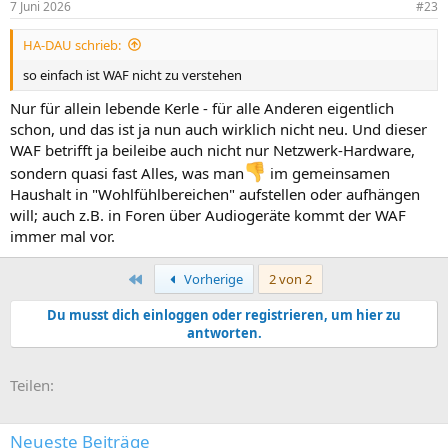
7 Juni 2026
#23
e
n
HA-DAU schrieb:
:
so einfach ist WAF nicht zu verstehen
Nur für allein lebende Kerle - für alle Anderen eigentlich
schon, und das ist ja nun auch wirklich nicht neu. Und dieser
WAF betrifft ja beileibe auch nicht nur Netzwerk-Hardware,
sondern quasi fast Alles, was man
im gemeinsamen
Haushalt in "Wohlfühlbereichen" aufstellen oder aufhängen
will; auch z.B. in Foren über Audiogeräte kommt der WAF
immer mal vor.
Erste
Vorherige
2 von 2
Du musst dich einloggen oder registrieren, um hier zu
antworten.
E-Mail
Link
Teilen:
Neueste Beiträge