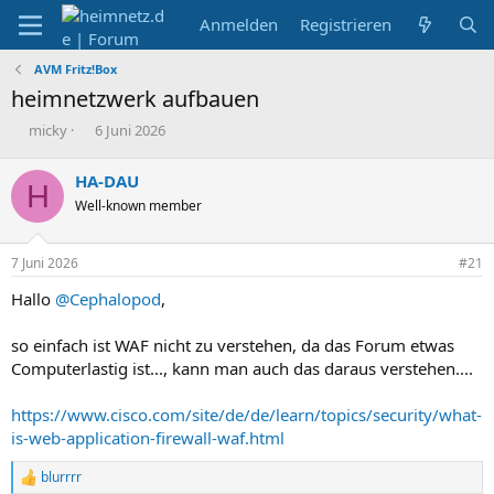
Anmelden
Registrieren
AVM Fritz!Box
heimnetzwerk aufbauen
E
E
micky
6 Juni 2026
r
r
s
s
HA-DAU
H
t
t
Well-known member
e
e
l
l
l
l
7 Juni 2026
#21
e
t
r
a
Hallo
@Cephalopod
,
m
so einfach ist WAF nicht zu verstehen, da das Forum etwas
Computerlastig ist..., kann man auch das daraus verstehen....
https://www.cisco.com/site/de/de/learn/topics/security/what-
is-web-application-firewall-waf.html
blurrrr
R