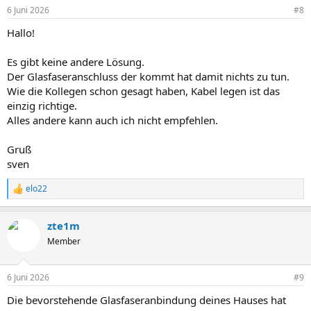
6 Juni 2026
#8
Hallo!
Es gibt keine andere Lösung.
Der Glasfaseranschluss der kommt hat damit nichts zu tun.
Wie die Kollegen schon gesagt haben, Kabel legen ist das
einzig richtige.
Alles andere kann auch ich nicht empfehlen.
Gruß
sven
elo22
R
e
a
zte1m
k
t
Member
i
o
n
6 Juni 2026
#9
e
n
Die bevorstehende Glasfaseranbindung deines Hauses hat
: