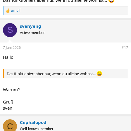
arnulf
R
e
a
svenyeng
k
S
t
Active member
i
o
n
7 Juni 2026
#17
e
n
Hallo!
:
Das funktioniert aber nur, wenn du alleine wohnst...
Warum?
Gruß
sven
Cephalopod
C
Well-known member