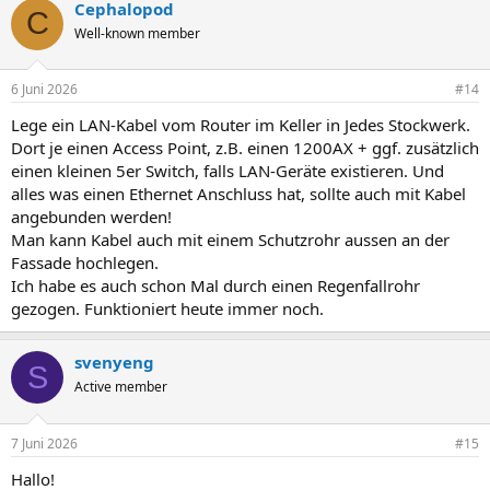
Cephalopod
k
C
t
Well-known member
i
o
n
6 Juni 2026
#14
e
n
Lege ein LAN-Kabel vom Router im Keller in Jedes Stockwerk.
:
Dort je einen Access Point, z.B. einen 1200AX + ggf. zusätzlich
einen kleinen 5er Switch, falls LAN-Geräte existieren. Und
alles was einen Ethernet Anschluss hat, sollte auch mit Kabel
angebunden werden!
Man kann Kabel auch mit einem Schutzrohr aussen an der
Fassade hochlegen.
Ich habe es auch schon Mal durch einen Regenfallrohr
gezogen. Funktioniert heute immer noch.
svenyeng
S
Active member
7 Juni 2026
#15
Hallo!