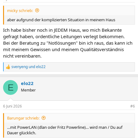
micky schrieb:
aber aufgrund der komplizierten Situation in meinem Haus
Ich habe bisher noch in JEDEM Haus, wo mich Bekannte
gefragt haben, ordentliche Leitungen verlegt bekommen.
Bei der Beratung zu "Notlösungen" bin ich raus, das kann ich
mit meinem Gewissen und meinem Qualitätsverständnis
nicht vereinbaren.
svenyeng
und
elo22
R
e
a
elo22
k
E
t
Member
i
o
n
6 Juni 2026
#6
e
n
Barungar schrieb:
:
…mit PowerLAN (dlan oder Fritz Powerline)… wird man / Du auf
Dauer glücklich.