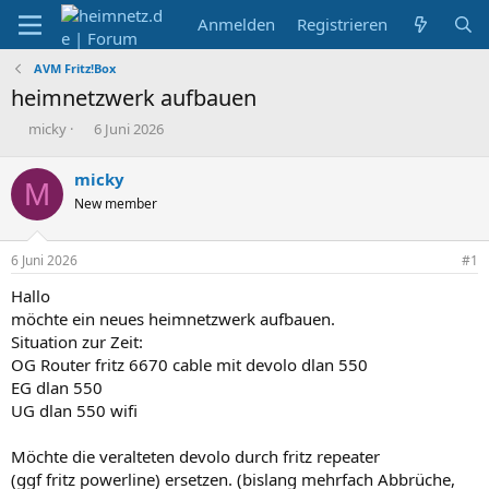
Anmelden
Registrieren
AVM Fritz!Box
heimnetzwerk aufbauen
E
E
micky
6 Juni 2026
r
r
s
s
micky
M
t
t
New member
e
e
l
l
l
l
6 Juni 2026
#1
e
t
r
a
Hallo
m
möchte ein neues heimnetzwerk aufbauen.
Situation zur Zeit:
OG Router fritz 6670 cable mit devolo dlan 550
EG dlan 550
UG dlan 550 wifi
Möchte die veralteten devolo durch fritz repeater
(ggf fritz powerline) ersetzen. (bislang mehrfach Abbrüche,