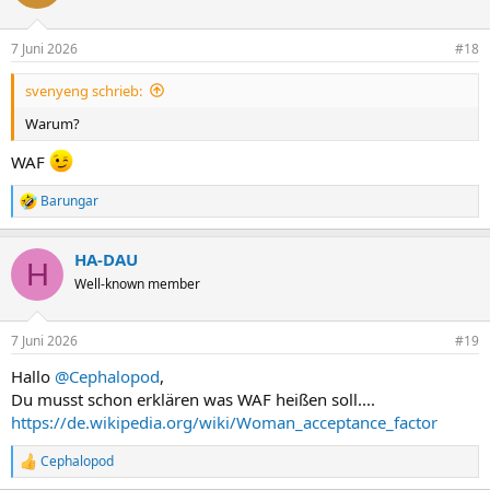
7 Juni 2026
#18
svenyeng schrieb:
Warum?
WAF
Barungar
R
e
a
HA-DAU
k
H
t
Well-known member
i
o
n
7 Juni 2026
#19
e
n
Hallo
@Cephalopod
,
:
Du musst schon erklären was WAF heißen soll....
https://de.wikipedia.org/wiki/Woman_acceptance_factor
Cephalopod
R
e