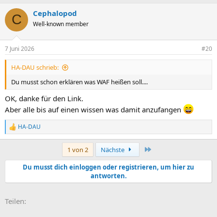
a
Cephalopod
k
C
t
Well-known member
i
o
n
7 Juni 2026
#20
e
n
HA-DAU schrieb:
:
Du musst schon erklären was WAF heißen soll....
OK, danke für den Link.
Aber alle bis auf einen wissen was damit anzufangen
HA-DAU
R
e
a
Letzte
1 von 2
Nächste
k
t
Du musst dich einloggen oder registrieren, um hier zu
i
antworten.
o
n
e
E-Mail
Link
n
Teilen:
: