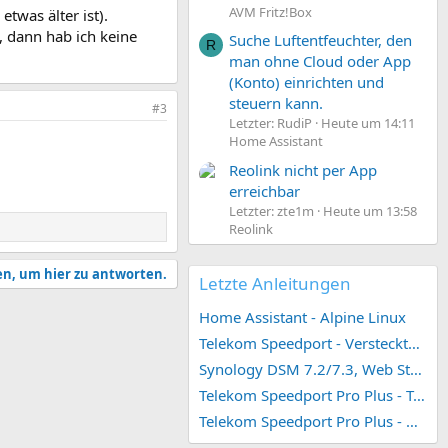
AVM Fritz!Box
twas älter ist).
 dann hab ich keine
Suche Luftentfeuchter, den
R
man ohne Cloud oder App
(Konto) einrichten und
steuern kann.
#3
Letzter: RudiP
Heute um 14:11
Home Assistant
Reolink nicht per App
erreichbar
Letzter: zte1m
Heute um 13:58
Reolink
en, um hier zu antworten.
Letzte Anleitungen
Home Assistant - Alpine Linux
Telekom Speedport - Versteckte Konfigurationen
Synology DSM 7.2/7.3, Web Station 4, Webdienst und Webportal erstellen (ehemals vHost)
Telekom Speedport Pro Plus - Telefonie einrichten
Telekom Speedport Pro Plus - Netzwerk einrichten