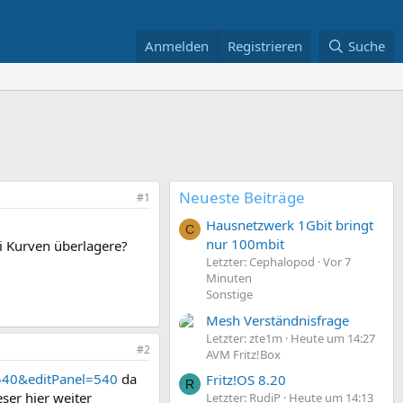
Anmelden
Registrieren
Suche
Neueste Beiträge
#1
Hausnetzwerk 1Gbit bringt
C
nur 100mbit
i Kurven überlagere?
Letzter: Cephalopod
Vor 7
Minuten
Sonstige
Mesh Verständnisfrage
Letzter: zte1m
Heute um 14:27
#2
AVM Fritz!Box
=540&editPanel=540
da
Fritz!OS 8.20
R
eser hier weiter
Letzter: RudiP
Heute um 14:13