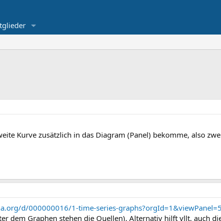
tglieder
weite Kurve zusätzlich in das Diagram (Panel) bekomme, also zwe
fana.org/d/000000016/1-time-series-graphs?orgId=1&viewPanel
er dem Graphen stehen die Quellen). Alternativ hilft vllt. auch di