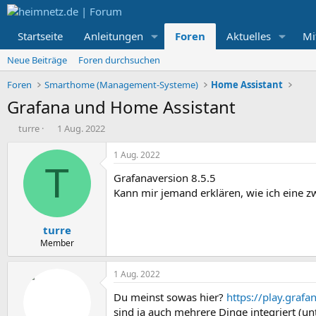
Startseite
Anleitungen
Foren
Aktuelles
Mi
Neue Beiträge
Foren durchsuchen
Foren
Smarthome (Management-Systeme)
Home Assistant
Grafana und Home Assistant
E
E
turre
1 Aug. 2022
r
r
s
s
1 Aug. 2022
t
t
T
Grafanaversion 8.5.5
e
e
l
l
Kann mir jemand erklären, wie ich eine z
l
l
e
t
turre
r
a
m
Member
1 Aug. 2022
Du meinst sowas hier?
https://play.gra
sind ja auch mehrere Dinge integriert (unt