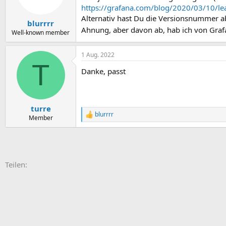
https://grafana.com/blog/2020/03/10/lea
Alternativ hast Du die Versionsnummer a
blurrrr
Ahnung, aber davon ab, hab ich von Gra
Well-known member
1 Aug. 2022
T
Danke, passt
turre
blurrrr
R
Member
e
a
k
t
i
E-Mail
Link
Teilen:
o
n
e
n
: