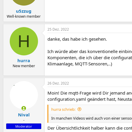
u5zzug
Well-known member
25 Dez. 2022
H
danke, das habe ich gesehen.
Ich würde aber das konventionelle einbi
Komponenten, die ich über die configura
hurra
Klimaanlage, MQTT-Sensoren,..)
New member
26 Dez. 2022
Moin! Die mqtt-Frage wird Dir jemand an
configuration.yaml geändert hast, Neustar
hurra schrieb:
Nival
In manchen Videos wird auch von einer sensors.
-
Moderator
Der Übersichtlichkeit halber kann die con