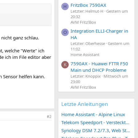
FritzBox 7590AX
H
Letzter: Helmut-H
Gestern um
20:32
AVM Fritz!Box
Integration ELLI-Charger in
O
HA
 nicht ganz schlau.
Letzter: Oberhesse
Gestern um
11:02
t, welche "Werte" ich
Home Assistant
 ich im File editor aber
7590AX - Huawei FTTR F50
K
Main und DHCP Probleme
Letzter: Knoppix
Mittwoch um
n Sensor helfen kann.
23:00
AVM Fritz!Box
Letzte Anleitungen
Home Assistant - Alpine Linux
#2
Telekom Speedport - Versteckte Konfigurationen
Synology DSM 7.2/7.3, Web Station 4, Webdienst und Webportal erstellen (ehemals vHost)