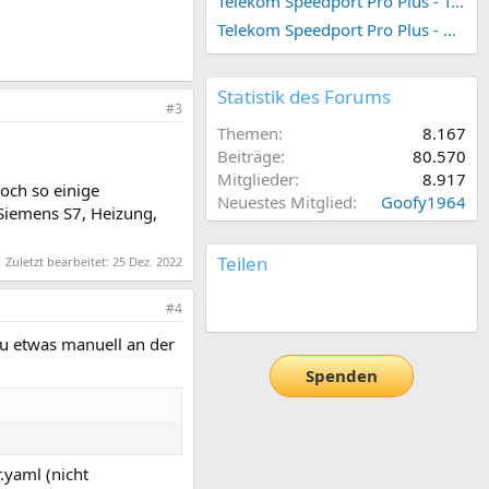
Telekom Speedport Pro Plus - Telefonie einrichten
Telekom Speedport Pro Plus - Netzwerk einrichten
Statistik des Forums
#3
Themen
8.167
Beiträge
80.570
Mitglieder
8.917
och so einige
Neuestes Mitglied
Goofy1964
Siemens S7, Heizung,
Teilen
Zuletzt bearbeitet:
25 Dez. 2022
E-Mail
Link
#4
u etwas manuell an der
Spenden
.yaml (nicht