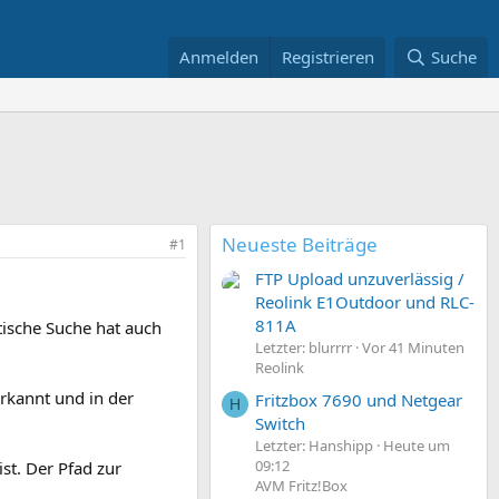
Anmelden
Registrieren
Suche
Neueste Beiträge
#1
FTP Upload unzuverlässig /
Reolink E1Outdoor und RLC-
811A
tische Suche hat auch
Letzter: blurrrr
Vor 41 Minuten
Reolink
erkannt und in der
Fritzbox 7690 und Netgear
H
Switch
Letzter: Hanshipp
Heute um
09:12
t. Der Pfad zur
AVM Fritz!Box