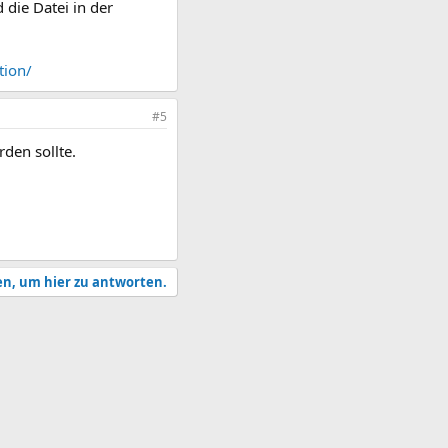
 die Datei in der
tion/
#5
den sollte.
en, um hier zu antworten.