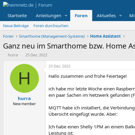
Startseite
Anleitungen
Foren
Aktuelles
Mi
Neue Beiträge
Foren durchsuchen
Foren
Smarthome (Management-Systeme)
Home Assistant
Ganz neu im Smarthome bzw. Home Ass
E
E
hurra
25 Dez. 2022
r
r
s
s
25 Dez. 2022
t
t
H
Hallo zusammen und frohe Feiertage!
e
e
l
l
l
l
ich habe mir letzte Woche einen Raspberr
e
t
ein paar Sachen im Netzwerk gefunden (Fri
hurra
r
a
m
New member
MQTT habe ich installiert, die Verbindung
Übersicht eingefügt wurde. Aber:
Ich habe einen Shelly 1PM an einem Balk
Leistung ist: