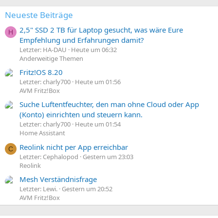
Neueste Beiträge
2,5" SSD 2 TB für Laptop gesucht, was wäre Eure
H
Empfehlung und Erfahrungen damit?
Letzter: HA-DAU
Heute um 06:32
Anderweitige Themen
Fritz!OS 8.20
Letzter: charly700
Heute um 01:56
AVM Fritz!Box
Suche Luftentfeuchter, den man ohne Cloud oder App
(Konto) einrichten und steuern kann.
Letzter: charly700
Heute um 01:54
Home Assistant
Reolink nicht per App erreichbar
C
Letzter: Cephalopod
Gestern um 23:03
Reolink
Mesh Verständnisfrage
Letzter: Lewi.
Gestern um 20:52
AVM Fritz!Box