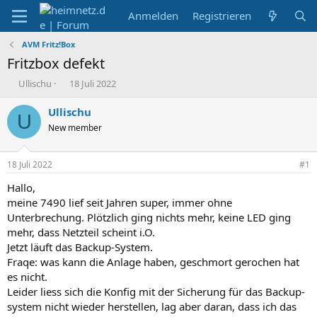
Anmelden
Registrieren
AVM Fritz!Box
Fritzbox defekt
E
E
Ullischu
18 Juli 2022
r
r
s
s
Ullischu
U
t
t
New member
e
e
l
l
l
l
18 Juli 2022
#1
e
t
r
a
Hallo,
m
meine 7490 lief seit Jahren super, immer ohne
Unterbrechung. Plötzlich ging nichts mehr, keine LED ging
mehr, dass Netzteil scheint i.O.
Jetzt läuft das Backup-System.
Fraqe: was kann die Anlage haben, geschmort gerochen hat
es nicht.
Leider liess sich die Konfig mit der Sicherung für das Backup-
system nicht wieder herstellen, lag aber daran, dass ich das