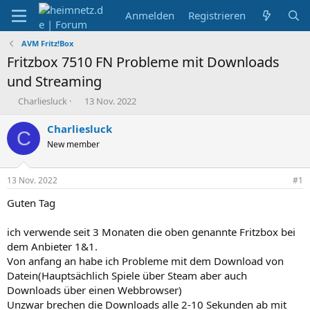
Anmelden
Registrieren
AVM Fritz!Box
Fritzbox 7510 FN Probleme mit Downloads
und Streaming
E
E
Charliesluck
13 Nov. 2022
r
r
s
s
Charliesluck
C
t
t
New member
e
e
l
l
l
l
13 Nov. 2022
#1
e
t
r
a
Guten Tag
m
ich verwende seit 3 Monaten die oben genannte Fritzbox bei
dem Anbieter 1&1.
Von anfang an habe ich Probleme mit dem Download von
Datein(Hauptsächlich Spiele über Steam aber auch
Downloads über einen Webbrowser)
Unzwar brechen die Downloads alle 2-10 Sekunden ab mit