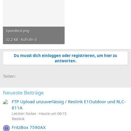
Speedtest.png
32,2 KB · Aufrufe: 0
Du musst dich einloggen oder registrieren, um hier zu
antworten.
E-Mail
Link
Teilen:
Neueste Beiträge
FTP Upload unzuverlässig / Reolink E1Outdoor und RLC-
811A
Letzter: Nolan
Heute um 06:15
Reolink
FritzBox 7590AX
H