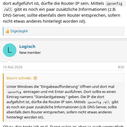
dort aufgeführt ist, dürfte die Router-IP sein. Mittels
ipconfig 
gibt es noch ein paar zusätzliche Informationen (z.B.
/all
DNS-Server, sollte ebenfalls dem Router entsprechen, sofern
nicht etwas anderes hinterlegt worden ist).
Digedag64
R
e
a
Logisch
k
L
t
New member
i
o
n
14 Mai 2026
#30
e
n
blurrrr schrieb:
:
Unter Windows die "Eingabeaufforderung" öffnen und dort mal
eintragen und mit Enter ausführen. Dort sollte es einen
ipconfig
Eintrag namens "Standardgateway" geben. Die IP die dort
aufgeführt ist, dürfte die Router-IP sein. Mittels
gibt
ipconfig /all
es noch ein paar zusätzliche Informationen (z.B. DNS-Server, sollte
ebenfalls dem Router entsprechen, sofern nicht etwas anderes
hinterlegt worden ist).
Okay, das teste ich mal. Dann wäre es aber ja auch vermutlich