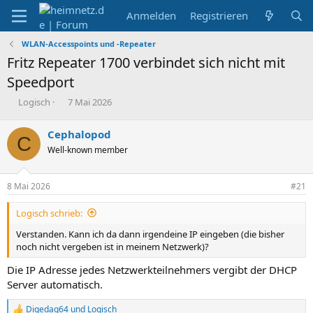
Anmelden
Registrieren
WLAN-Accesspoints und -Repeater
Fritz Repeater 1700 verbindet sich nicht mit
Speedport
E
E
Logisch
7 Mai 2026
r
r
s
s
Cephalopod
C
t
t
Well-known member
e
e
l
l
l
l
8 Mai 2026
#21
e
t
r
a
Logisch schrieb:
m
Verstanden. Kann ich da dann irgendeine IP eingeben (die bisher
noch nicht vergeben ist in meinem Netzwerk)?
Die IP Adresse jedes Netzwerkteilnehmers vergibt der DHCP
Server automatisch.
Digedag64
und
Logisch