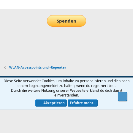
E-Mail
Link
Spenden
WLAN-Accesspoints und -Repeater
Default-Theme
Diese Seite verwendet Cookies, um Inhalte zu personalisieren und dich nach
einem Login angemeldet zu halten, wenn du registriert bist.
Nutzungsbedingungen
Datenschutz
Hilfe und Impressum
Start
Durch die weitere Nutzung unserer Webseite erklärst du dich damit
R
einverstanden.
Obe
S
S
Akzeptieren
Erfahre mehr...
®
Community platform by XenForo
© 2010-2026 XenForo Ltd.