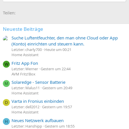
n
e
E-Mail
Link
n
Teilen:
:
Neueste Beiträge
Suche Luftentfeuchter, den man ohne Cloud oder App
(Konto) einrichten und steuern kann.
Letzter: charly700
Heute um 00:21
Home Assistant
Fritz App Fon
W
Letzter: Werner
Gestern um 22:44
AVM Fritz!Box
Solaredge - Sensor Batterie
M
Letzter: Malus11
Gestern um 20:49
Home Assistant
Varta in Fronius einbinden
D
Letzter: dell2012
Gestern um 19:57
Home Assistant
Neues Netzwerk aufbauen
H
Letzter: Hanshipp
Gestern um 18:55