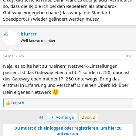
so, dass die IP, die ich bei den Repeatern als Standard-
Gateway eingegeben habe (das war ja die Standard-
Speedport-IP) wieder geändert werden muss?
blurrrr
Well-known member
14 Mai 2026
#31
Naja, es sollte halt zu "Deinen" Netzwerk-Einstellungen
passen. Ist das Gateway eben nicht .1 sondern .250, dann ist
das Gateway eben mit der IP .250 unterwegs. Bring das
erstmal in Erfahrung und verschaff Dir einen Überblick über
Dein eigenes Netzwerk
Logisch
R
e
a
Erste
Vorherige
2 von 2
k
t
Du musst dich einloggen oder registrieren, um hier zu
i
antworten.
o