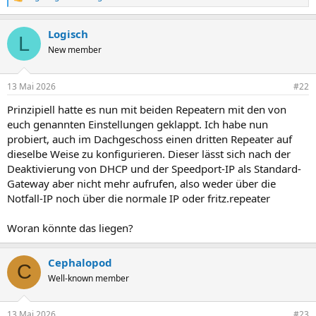
R
e
a
Logisch
k
L
t
New member
i
o
n
13 Mai 2026
#22
e
n
Prinzipiell hatte es nun mit beiden Repeatern mit den von
:
euch genannten Einstellungen geklappt. Ich habe nun
probiert, auch im Dachgeschoss einen dritten Repeater auf
dieselbe Weise zu konfigurieren. Dieser lässt sich nach der
Deaktivierung von DHCP und der Speedport-IP als Standard-
Gateway aber nicht mehr aufrufen, also weder über die
Notfall-IP noch über die normale IP oder fritz.repeater
Woran könnte das liegen?
Cephalopod
C
Well-known member
13 Mai 2026
#23