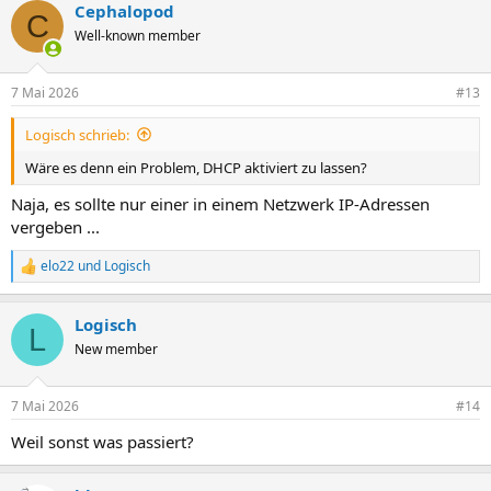
Cephalopod
C
Well-known member
7 Mai 2026
#13
Logisch schrieb:
Wäre es denn ein Problem, DHCP aktiviert zu lassen?
Naja, es sollte nur einer in einem Netzwerk IP-Adressen
vergeben ...
elo22
und
Logisch
R
e
a
Logisch
k
L
t
New member
i
o
n
7 Mai 2026
#14
e
n
Weil sonst was passiert?
: