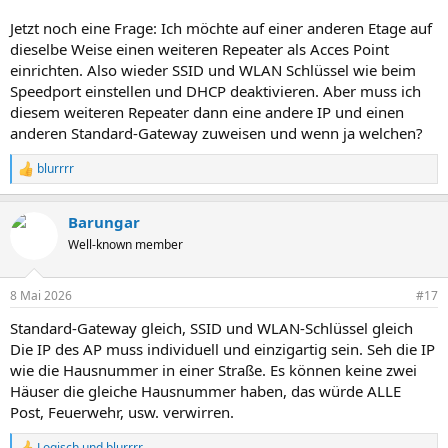
Jetzt noch eine Frage: Ich möchte auf einer anderen Etage auf
dieselbe Weise einen weiteren Repeater als Acces Point
einrichten. Also wieder SSID und WLAN Schlüssel wie beim
Speedport einstellen und DHCP deaktivieren. Aber muss ich
diesem weiteren Repeater dann eine andere IP und einen
anderen Standard-Gateway zuweisen und wenn ja welchen?
blurrrr
R
e
a
Barungar
k
t
Well-known member
i
o
n
8 Mai 2026
#17
e
n
Standard-Gateway gleich, SSID und WLAN-Schlüssel gleich
:
Die IP des AP muss individuell und einzigartig sein. Seh die IP
wie die Hausnummer in einer Straße. Es können keine zwei
Häuser die gleiche Hausnummer haben, das würde ALLE
Post, Feuerwehr, usw. verwirren.
Logisch
und
blurrrr