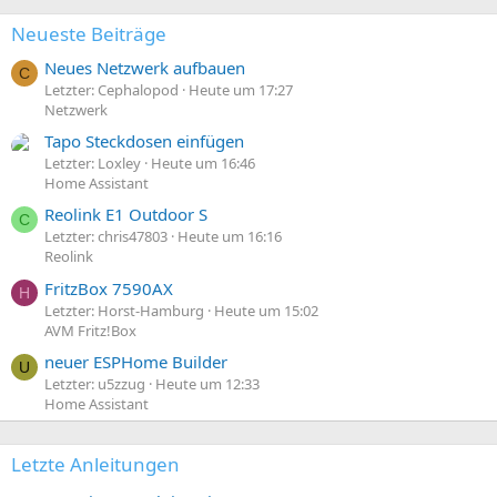
Neueste Beiträge
Neues Netzwerk aufbauen
C
Letzter: Cephalopod
Heute um 17:27
Netzwerk
Tapo Steckdosen einfügen
Letzter: Loxley
Heute um 16:46
Home Assistant
Reolink E1 Outdoor S
C
Letzter: chris47803
Heute um 16:16
Reolink
FritzBox 7590AX
H
Letzter: Horst-Hamburg
Heute um 15:02
AVM Fritz!Box
neuer ESPHome Builder
U
Letzter: u5zzug
Heute um 12:33
Home Assistant
Letzte Anleitungen