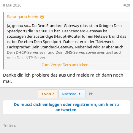
n
8 Mai 2026
#20
e
n
Barungar schrieb:
:
Ja, genau so... Da Dein Standard-Gateway (das ist im ürbigen Dein
Speedport) die 192.168.2.1 hat. Das Standard-Gateway ist
sozusagen der zuständige (Haupt-)Router für ein Netzwerk und das
ist bei Dir eben Dein Speedport. Daher ist er in der "Netzwerk-
Fachsprache" Dein Standard-Gateway. Nebenbei wird er aber auch
Dein DHCP-Server sein und Dein DNS-Server, sowie eventuell auch
noch Dein NTP-Server.
Zum Vergrößern anklicken....
Gültige Adressen in Deinem Netzwerk sind also auf Basis der IP des
Standard-Gateways und der Annahme, dass es sich um "normales"
Danke dir, ich probiere das aus und melde mich dann noch
Netzwerk (das mein die Subnetz-Maske des Netzwerks ist
mal.
255.255.255.0) handelt alle IPs von 192.168.2.2 bis 192.168.2.254.
Welche davon durch Geräte belegt sind solltest Du und/oder Dein
Letzte
1 von 2
Nächste
Speedport wissen.
Du musst dich einloggen oder registrieren, um hier zu
antworten.
E-Mail
Link
Teilen: