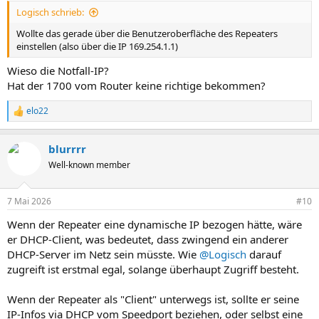
Logisch schrieb:
Wollte das gerade über die Benutzeroberfläche des Repeaters
einstellen (also über die IP 169.254.1.1)
Wieso die Notfall-IP?
Hat der 1700 vom Router keine richtige bekommen?
elo22
R
e
a
blurrrr
k
t
Well-known member
i
o
n
7 Mai 2026
#10
e
n
Wenn der Repeater eine dynamische IP bezogen hätte, wäre
:
er DHCP-Client, was bedeutet, dass zwingend ein anderer
DHCP-Server im Netz sein müsste. Wie
@Logisch
darauf
zugreift ist erstmal egal, solange überhaupt Zugriff besteht.
Wenn der Repeater als "Client" unterwegs ist, sollte er seine
IP-Infos via DHCP vom Speedport beziehen, oder selbst eine