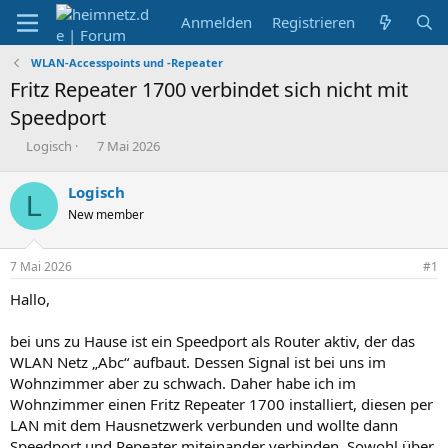
Anmelden
Registrieren
WLAN-Accesspoints und -Repeater
Fritz Repeater 1700 verbindet sich nicht mit
Speedport
E
E
Logisch
7 Mai 2026
r
r
s
s
Logisch
L
t
t
New member
e
e
l
l
l
l
7 Mai 2026
#1
e
t
r
a
Hallo,
m
bei uns zu Hause ist ein Speedport als Router aktiv, der das
WLAN Netz „Abc“ aufbaut. Dessen Signal ist bei uns im
Wohnzimmer aber zu schwach. Daher habe ich im
Wohnzimmer einen Fritz Repeater 1700 installiert, diesen per
LAN mit dem Hausnetzwerk verbunden und wollte dann
Speedport und Repeater miteinander verbinden. Sowohl über