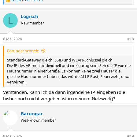
R
e
a
Logisch
k
L
t
New member
i
o
n
8 Mai 2026
#18
e
n
Barungar schrieb:
:
Standard-Gateway gleich, SSID und WLAN-Schlüssel gleich
Die IP des AP muss individuell und einzigartig sein. Seh die IP wie die
Hausnummer in einer Straße. Es können keine zwei Häuser die
gleiche Hausnummer haben, das würde ALLE Post, Feuerwehr, usw.
verwirren.
Verstanden. Kann ich da dann irgendeine IP eingeben (die
bisher noch nicht vergeben ist in meinem Netzwerk)?
Barungar
Well-known member
8 Mai 2026
#19