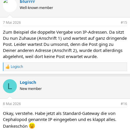
blurrrr
Well-known member
7 Mai 2026
#15
Zum Beispiel die doppelte Vergabe von IP-Adressen. Da sitzt
Du nun Zuhause (Anschrift 1) und wartest auf ganz dringende
Post. Leider wartest Du umsonst, denn die Post ging zu
Deiner anderen Adresse (Anschrift 2), wurde dort allerdings
abgelehnt, weil dort keine Post erwartet wurde.
Logisch
R
e
a
Logisch
k
L
t
New member
i
o
n
8 Mai 2026
#16
e
n
Okay, verstehe. Habe jetzt als Standard-Gateway die von
:
Cephalopod genannte IP eingegeben und es klappt alles.
Dankeschön