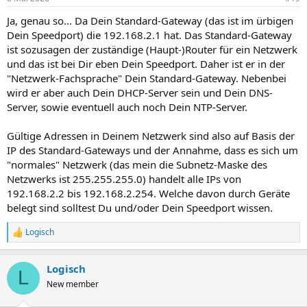
Ja, genau so... Da Dein Standard-Gateway (das ist im ürbigen
Dein Speedport) die 192.168.2.1 hat. Das Standard-Gateway
ist sozusagen der zuständige (Haupt-)Router für ein Netzwerk
und das ist bei Dir eben Dein Speedport. Daher ist er in der
"Netzwerk-Fachsprache" Dein Standard-Gateway. Nebenbei
wird er aber auch Dein DHCP-Server sein und Dein DNS-
Server, sowie eventuell auch noch Dein NTP-Server.
Gültige Adressen in Deinem Netzwerk sind also auf Basis der
IP des Standard-Gateways und der Annahme, dass es sich um
"normales" Netzwerk (das mein die Subnetz-Maske des
Netzwerks ist 255.255.255.0) handelt alle IPs von
192.168.2.2 bis 192.168.2.254. Welche davon durch Geräte
belegt sind solltest Du und/oder Dein Speedport wissen.
Logisch
R
e
a
Logisch
k
L
t
New member
i
o