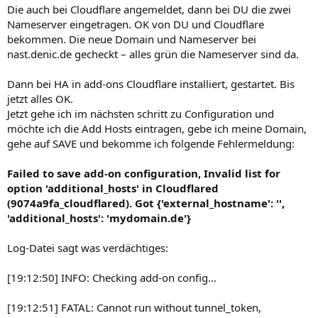
Die auch bei Cloudflare angemeldet, dann bei DU die zwei
Nameserver eingetragen. OK von DU und Cloudflare
bekommen. Die neue Domain und Nameserver bei
nast.denic.de gecheckt – alles grün die Nameserver sind da.
Dann bei HA in add-ons Cloudflare installiert, gestartet. Bis
jetzt alles OK.
Jetzt gehe ich im nächsten schritt zu Configuration und
möchte ich die Add Hosts eintragen, gebe ich meine Domain,
gehe auf SAVE und bekomme ich folgende Fehlermeldung:
Failed to save add-on configuration, Invalid list for
option 'additional_hosts' in Cloudflared
(9074a9fa_cloudflared). Got {'external_hostname': '',
'additional_hosts': 'mydomain.de'}
Log-Datei sagt was verdächtiges:
[19:12:50] INFO: Checking add-on config...
[19:12:51] FATAL: Cannot run without tunnel_token,