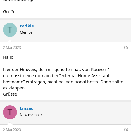
Grüße
tadkis
T
Member
2 Mai 2023
#5
Hallo,
hier der Hinweis, der mir geholfen hat, von Rouven "
du musst deine domain bei “external Home Assistant
hostname” eintragen, nicht bei additional hosts. Dann sollte
es klappen."
Grüsse
tinsac
T
New member
2 Mai 2023
#6