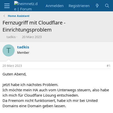
Anmelden
Registrieren
Home Assistant
Fernzugriff mit Cloudflare -
Einrichtungsproblem
E
E
tadkis
20 März 2023
r
r
s
s
tadkis
T
t
t
Member
e
e
l
l
l
l
20 März 2023
#1
e
t
r
a
Guten Abend,
m
jetzt habe ich nächstes Problem.
Ich möchte mein HA auch vom Unterwegs steuern, also habe
ich mich für Cloudflare Lösung entschieden.
Da Freenom nicht funktioniert, habe ich mir bei United
Domains eine Domain geben lassen.