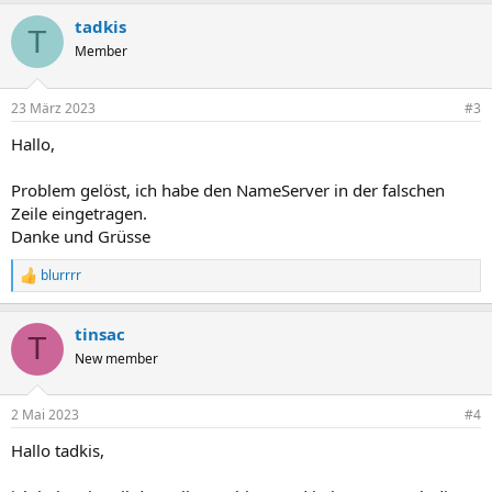
tadkis
T
Member
23 März 2023
#3
Hallo,
Problem gelöst, ich habe den NameServer in der falschen
Zeile eingetragen.
Danke und Grüsse
blurrrr
R
e
a
tinsac
k
T
t
New member
i
o
n
2 Mai 2023
#4
e
n
Hallo tadkis,
: