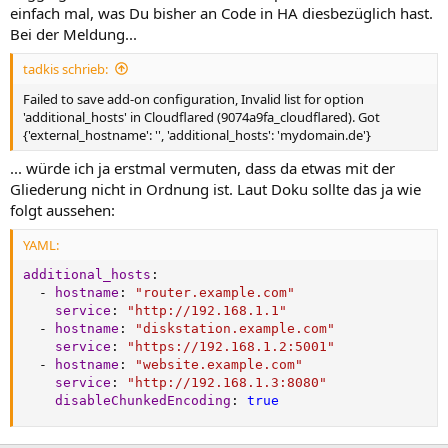
einfach mal, was Du bisher an Code in HA diesbezüglich hast.
Bei der Meldung...
tadkis schrieb:
Failed to save add-on configuration, Invalid list for option
'additional_hosts' in Cloudflared (9074a9fa_cloudflared). Got
{'external_hostname': '', 'additional_hosts': 'mydomain.de'}
... würde ich ja erstmal vermuten, dass da etwas mit der
Gliederung nicht in Ordnung ist. Laut Doku sollte das ja wie
folgt aussehen:
YAML:
additional_hosts
:
-
hostname
:
"router.example.com"
service
:
"http://192.168.1.1"
-
hostname
:
"diskstation.example.com"
service
:
"https://192.168.1.2:5001"
-
hostname
:
"website.example.com"
service
:
"http://192.168.1.3:8080"
disableChunkedEncoding
:
true