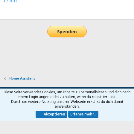
Teilen
E-Mail
Link
Spenden
Home Assistant
Default-Theme
Diese Seite verwendet Cookies, um Inhalte zu personalisieren und dich nach
einem Login angemeldet zu halten, wenn du registriert bist.
Nutzungsbedingungen
Datenschutz
Hilfe und Impressum
Start
Durch die weitere Nutzung unserer Webseite erklärst du dich damit
R
einverstanden.
S
S
Akzeptieren
Erfahre mehr...
®
Community platform by XenForo
© 2010-2026 XenForo Ltd.