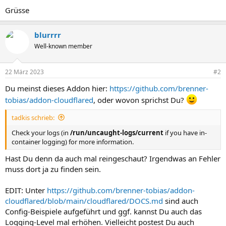
Grüsse
blurrrr
Well-known member
22 März 2023
#2
Du meinst dieses Addon hier:
https://github.com/brenner-
tobias/addon-cloudflared
, oder wovon sprichst Du?
tadkis schrieb:
Check your logs (in
/run/uncaught-logs/current
if you have in-
container logging) for more information.
Hast Du denn da auch mal reingeschaut? Irgendwas an Fehler
muss dort ja zu finden sein.
EDIT: Unter
https://github.com/brenner-tobias/addon-
cloudflared/blob/main/cloudflared/DOCS.md
sind auch
Config-Beispiele aufgeführt und ggf. kannst Du auch das
Logging-Level mal erhöhen. Vielleicht postest Du auch