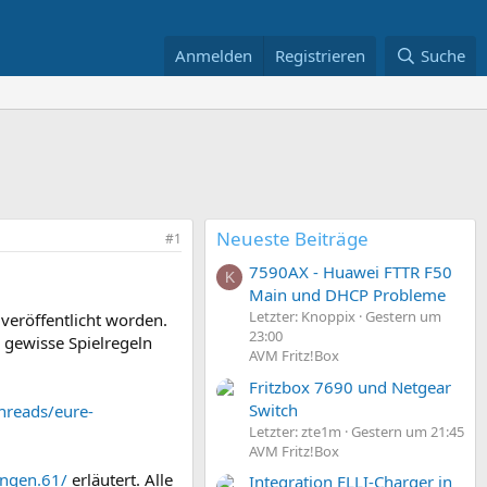
Anmelden
Registrieren
Suche
Neueste Beiträge
#1
7590AX - Huawei FTTR F50
K
Main und DHCP Probleme
Letzter: Knoppix
Gestern um
 veröffentlicht worden.
23:00
r gewisse Spielregeln
AVM Fritz!Box
Fritzbox 7690 und Netgear
Switch
hreads/eure-
Letzter: zte1m
Gestern um 21:45
AVM Fritz!Box
ungen.61/
erläutert. Alle
Integration ELLI-Charger in