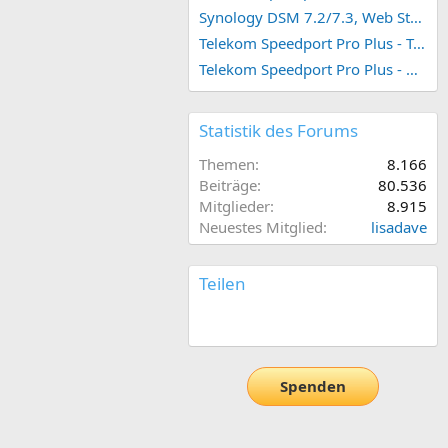
Synology DSM 7.2/7.3, Web Station 4, Webdienst und Webportal erstellen (ehemals vHost)
Telekom Speedport Pro Plus - Telefonie einrichten
Telekom Speedport Pro Plus - Netzwerk einrichten
Statistik des Forums
Themen
8.166
Beiträge
80.536
Mitglieder
8.915
Neuestes Mitglied
lisadave
Teilen
E-Mail
Link
Spenden