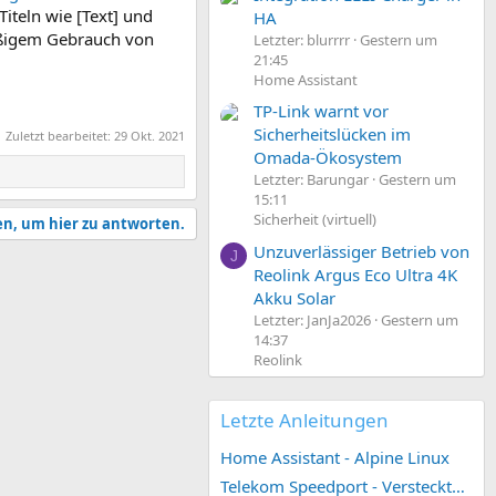
iteln wie [Text] und
HA
äßigem Gebrauch von
Letzter: blurrrr
Gestern um
21:45
Home Assistant
TP-Link warnt vor
Sicherheitslücken im
Zuletzt bearbeitet:
29 Okt. 2021
Omada-Ökosystem
Letzter: Barungar
Gestern um
15:11
Sicherheit (virtuell)
en, um hier zu antworten.
Unzuverlässiger Betrieb von
J
Reolink Argus Eco Ultra 4K
Akku Solar
Letzter: JanJa2026
Gestern um
14:37
Reolink
Letzte Anleitungen
Home Assistant - Alpine Linux
Telekom Speedport - Versteckte Konfigurationen