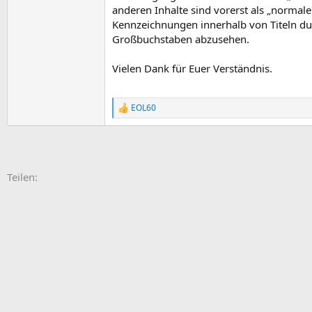
anderen Inhalte sind vorerst als „normale
Kennzeichnungen innerhalb von Titeln 
Großbuchstaben abzusehen.
Vielen Dank für Euer Verständnis.
EOL60
R
e
a
k
t
i
E-Mail
Link
Teilen:
o
n
e
n
: