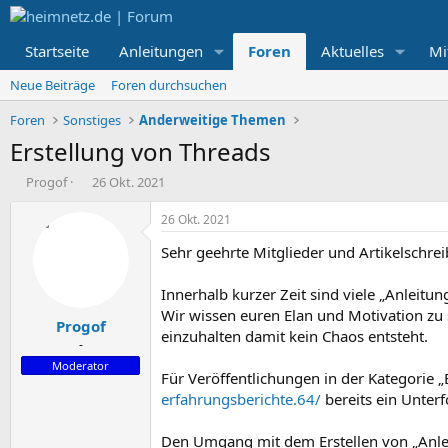
Startseite
Anleitungen
Foren
Aktuelles
Mi
Neue Beiträge
Foren durchsuchen
Foren
Sonstiges
Anderweitige Themen
Erstellung von Threads
E
E
Progof
26 Okt. 2021
r
r
s
s
26 Okt. 2021
t
t
Sehr geehrte Mitglieder und Artikelschrei
e
e
l
l
l
l
Innerhalb kurzer Zeit sind viele „Anleitu
e
t
Wir wissen euren Elan und Motivation zu s
Progof
r
a
einzuhalten damit kein Chaos entsteht.
m
-
Moderator
Für Veröffentlichungen in der Kategorie 
erfahrungsberichte.64/
bereits ein Unterf
Den Umgang mit dem Erstellen von „Anle