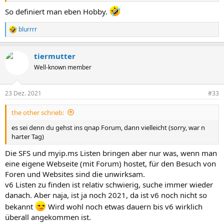
So definiert man eben Hobby.
blurrrr
R
e
a
tiermutter
k
t
Well-known member
i
o
n
23 Dez. 2021
#33
e
n
the other schrieb:
:
es sei denn du gehst ins qnap Forum, dann vielleicht (sorry, war n
harter Tag)
Die SFS und myip.ms Listen bringen aber nur was, wenn man
eine eigene Webseite (mit Forum) hostet, für den Besuch von
Foren und Websites sind die unwirksam.
v6 Listen zu finden ist relativ schwierig, suche immer wieder
danach. Aber naja, ist ja noch 2021, da ist v6 noch nicht so
bekannt
Wird wohl noch etwas dauern bis v6 wirklich
überall angekommen ist.