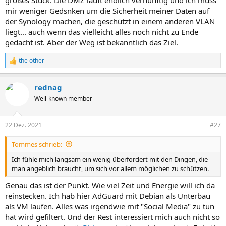
großes Stück. Die DMZ läuft endlich vernünftig und ich muss
mir weniger Gedsnken um die Sicherheit meiner Daten auf
der Synology machen, die geschützt in einem anderen VLAN
liegt... auch wenn das vielleicht alles noch nicht zu Ende
gedacht ist. Aber der Weg ist bekanntlich das Ziel.
the other
R
e
a
rednag
k
t
Well-known member
i
o
n
22 Dez. 2021
#27
e
n
Tommes schrieb:
:
Ich fühle mich langsam ein wenig überfordert mit den Dingen, die
man angeblich braucht, um sich vor allem möglichen zu schützen.
Genau das ist der Punkt. Wie viel Zeit und Energie will ich da
reinstecken. Ich hab hier AdGuard mit Debian als Unterbau
als VM laufen. Alles was irgendwie mit "Social Media" zu tun
hat wird gefiltert. Und der Rest interessiert mich auch nicht so