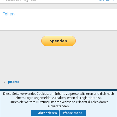
Teilen
E-Mail
Link
Spenden
pfSense
Default-Theme
Diese Seite verwendet Cookies, um Inhalte zu personalisieren und dich nach
einem Login angemeldet zu halten, wenn du registriert bist.
Nutzungsbedingungen
Datenschutz
Hilfe und Impressum
Start
Durch die weitere Nutzung unserer Webseite erklärst du dich damit
R
einverstanden.
S
S
Akzeptieren
Erfahre mehr...
®
Community platform by XenForo
© 2010-2026 XenForo Ltd.