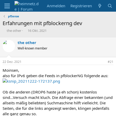
Anmelden
Registrieren
pfSense
Erfahrungen mit pfblockerng dev
E
E
the other
16 Okt. 2021
r
r
s
s
the other
t
t
Well-known member
e
e
l
l
l
l
22 Dez. 2021
#21
e
t
r
a
Moinsen,
m
also für IPv6 geben die Feeds in pfblockerNG folgende aus:
Ob die anderen (DROP6 haste ja eh schon) kostenlos
sind...Versuch macht kluch. Die Abfrage einer bekannten (und
allseits mäßig beliebten) Suchmaschine hilft vielleicht. Die
Seiten, die für die links angezeigt werden, klingen jedenfalls
alle ganz genau so.