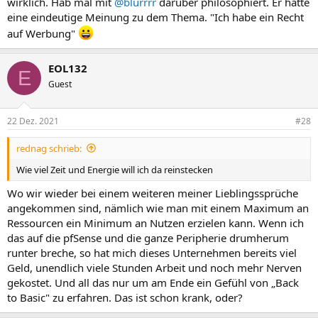
wirklich. Hab mal mit
@blurrrr
darüber philosophiert. Er hatte
eine eindeutige Meinung zu dem Thema. "Ich habe ein Recht
auf Werbung"
EOL132
E
Guest
22 Dez. 2021
#28
rednag schrieb:
Wie viel Zeit und Energie will ich da reinstecken
Wo wir wieder bei einem weiteren meiner Lieblingssprüche
angekommen sind, nämlich wie man mit einem Maximum an
Ressourcen ein Minimum an Nutzen erzielen kann. Wenn ich
das auf die pfSense und die ganze Peripherie drumherum
runter breche, so hat mich dieses Unternehmen bereits viel
Geld, unendlich viele Stunden Arbeit und noch mehr Nerven
gekostet. Und all das nur um am Ende ein Gefühl von „Back
to Basic" zu erfahren. Das ist schon krank, oder?