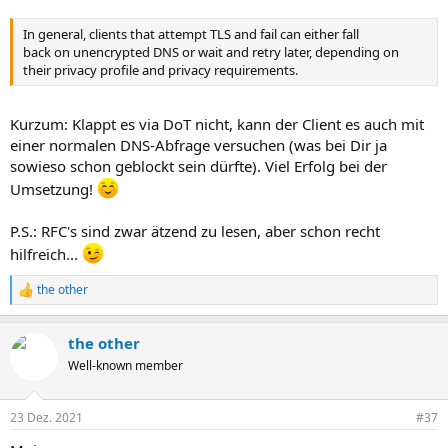
DNS clients and servers MUST NOT use port 853 to transport
In general, clients that attempt TLS and fail can either fall
cleartext
back on unencrypted DNS or wait and retry later, depending on
DNS messages. DNS clients MUST NOT send and DNS servers MUST
their privacy profile and privacy requirements.
NOT
respond to cleartext DNS messages on any port used for DNS over
TLS
Kurzum: Klappt es via DoT nicht, kann der Client es auch mit
(including, for example, after a failed TLS handshake).
einer normalen DNS-Abfrage versuchen (was bei Dir ja
sowieso schon geblockt sein dürfte). Viel Erfolg bei der
Umsetzung!
P.S.: RFC's sind zwar ätzend zu lesen, aber schon recht
hilfreich...
the other
R
e
a
the other
k
t
Well-known member
i
o
n
23 Dez. 2021
#37
e
n