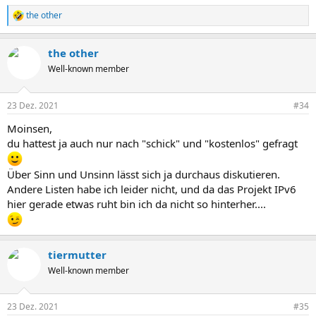
the other
R
e
a
the other
k
t
Well-known member
i
o
n
23 Dez. 2021
#34
e
n
Moinsen,
:
du hattest ja auch nur nach "schick" und "kostenlos" gefragt
Über Sinn und Unsinn lässt sich ja durchaus diskutieren.
Andere Listen habe ich leider nicht, und da das Projekt IPv6
hier gerade etwas ruht bin ich da nicht so hinterher....
tiermutter
Well-known member
23 Dez. 2021
#35