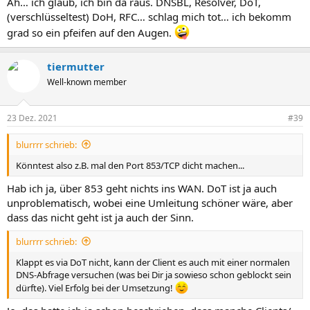
Äh… ich glaub, ich bin da raus. DNSBL, Resolver, DoT,
(verschlüsseltest) DoH, RFC… schlag mich tot… ich bekomm
grad so ein pfeifen auf den Augen.
tiermutter
Well-known member
23 Dez. 2021
#39
blurrrr schrieb:
Könntest also z.B. mal den Port 853/TCP dicht machen...
Hab ich ja, über 853 geht nichts ins WAN. DoT ist ja auch
unproblematisch, wobei eine Umleitung schöner wäre, aber
dass das nicht geht ist ja auch der Sinn.
blurrrr schrieb:
Klappt es via DoT nicht, kann der Client es auch mit einer normalen
DNS-Abfrage versuchen (was bei Dir ja sowieso schon geblockt sein
dürfte). Viel Erfolg bei der Umsetzung!