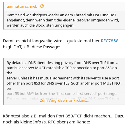
tiermutter schrieb:
Damit sind wir übrigens wieder an dem Thread mit DoH und DoT
angelangt, denn wenn damit der eigene Resolver umgangen wird,
werden auch die Blocklisten umgangen.
Damit es nicht langweilig wird... guckste mal hier
RFC7858
bzgl. DoT, z.B. diese Passage:
By default, a DNS client desiring privacy from DNS over TLS from a
particular server MUST establish a TCP connection to port 853 on
the
server, unless it has mutual agreement with its server to use a port
other than port 853 for DNS over TLS. Such another port MUST NOT
be
port 53 but MAY be from the "first-come, first-served" port range.
This recommendation against use of port 53 for DNS over TLS is to
Zum Vergrößern anklicken....
avoid complication in selecting use or non-use of TLS and to reduce
risk of downgrade attacks. The first data exchange on this TCP
connection MUST be the client and server initiating a TLS
Könntest also z.B. mal den Port 853/TCP dicht machen... Dazu
handshake
noch als kleine Info (s. RFC oben) am Rande:
using the procedure described in [
RFC5246
].