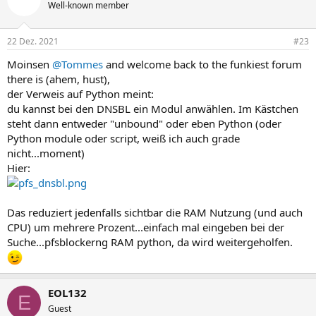
t
Well-known member
i
o
n
22 Dez. 2021
#23
e
n
Moinsen
@Tommes
and welcome back to the funkiest forum
:
there is (ahem, hust),
der Verweis auf Python meint:
du kannst bei den DNSBL ein Modul anwählen. Im Kästchen
steht dann entweder "unbound" oder eben Python (oder
Python module oder script, weiß ich auch grade
nicht...moment)
Hier:
Das reduziert jedenfalls sichtbar die RAM Nutzung (und auch
CPU) um mehrere Prozent...einfach mal eingeben bei der
Suche...pfsblockerng RAM python, da wird weitergeholfen.
EOL132
E
Guest