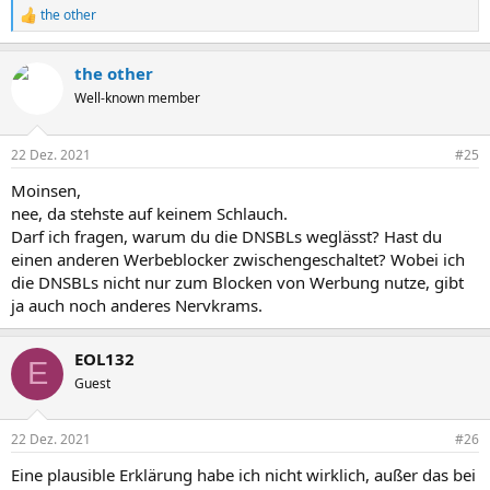
the other
R
e
a
the other
k
t
Well-known member
i
o
n
22 Dez. 2021
#25
e
n
Moinsen,
:
nee, da stehste auf keinem Schlauch.
Darf ich fragen, warum du die DNSBLs weglässt? Hast du
einen anderen Werbeblocker zwischengeschaltet? Wobei ich
die DNSBLs nicht nur zum Blocken von Werbung nutze, gibt
ja auch noch anderes Nervkrams.
EOL132
E
Guest
22 Dez. 2021
#26
Eine plausible Erklärung habe ich nicht wirklich, außer das bei