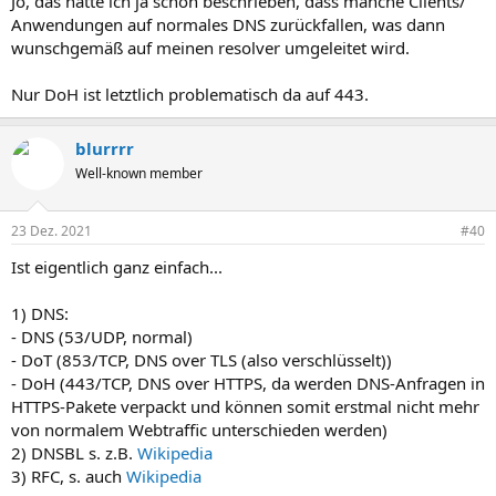
Jo, das hatte ich ja schon beschrieben, dass manche Clients/
Anwendungen auf normales DNS zurückfallen, was dann
wunschgemäß auf meinen resolver umgeleitet wird.
Nur DoH ist letztlich problematisch da auf 443.
blurrrr
Well-known member
23 Dez. 2021
#40
Ist eigentlich ganz einfach...
1) DNS:
- DNS (53/UDP, normal)
- DoT (853/TCP, DNS over TLS (also verschlüsselt))
- DoH (443/TCP, DNS over HTTPS, da werden DNS-Anfragen in
HTTPS-Pakete verpackt und können somit erstmal nicht mehr
von normalem Webtraffic unterschieden werden)
2) DNSBL s. z.B.
Wikipedia
3) RFC, s. auch
Wikipedia