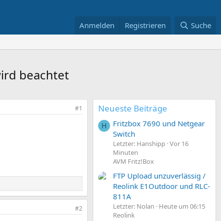
Anmelden
Registrieren
Suche
ird beachtet
Neueste Beiträge
#1
Fritzbox 7690 und Netgear
H
Switch
Letzter: Hanshipp
Vor 16
Minuten
AVM Fritz!Box
FTP Upload unzuverlässig /
Reolink E1Outdoor und RLC-
811A
Letzter: Nolan
Heute um 06:15
#2
Reolink