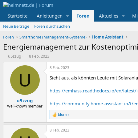
Startseite
Anleitungen
Foren
Aktuelles
Mi
Neue Beiträge
Foren durchsuchen
Foren
Smarthome (Management-Systeme)
Home Assistant
Energiemanagement zur Kostenoptimie
E
E
u5zzug
8 Feb. 2023
r
r
s
s
8 Feb. 2023
t
t
U
Sieht aus, als könnten Leute mit Solaran
e
e
l
l
l
l
https://emhass.readthedocs.io/en/latest/i
e
t
u5zzug
r
a
https://community.home-assistant.io/t
m
Well-known member
blurrrr
R
e
a
8 Feb. 2023
k
t