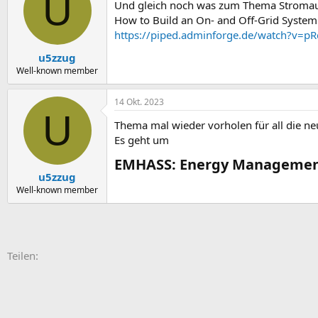
U
Und gleich noch was zum Thema Stromausf
i
o
How to Build an On- and Off-Grid Syst
n
https://piped.adminforge.de/watch?v=p
e
n
u5zzug
:
Well-known member
14 Okt. 2023
U
Thema mal wieder vorholen für all die neu
Es geht um
EMHASS: Energy Management
u5zzug
Well-known member
E-Mail
Link
Teilen: