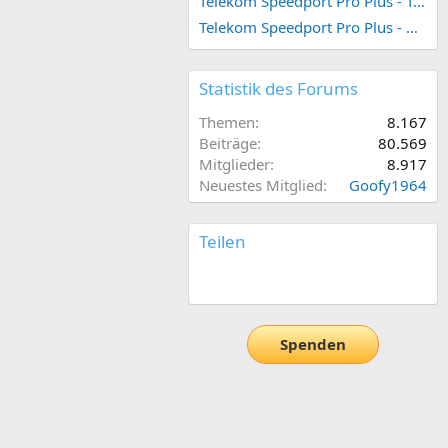
Telekom Speedport Pro Plus - Telefonie einrichten
Telekom Speedport Pro Plus - Netzwerk einrichten
Statistik des Forums
Themen
8.167
Beiträge
80.569
Mitglieder
8.917
Neuestes Mitglied
Goofy1964
Teilen
E-Mail
Link
Spenden