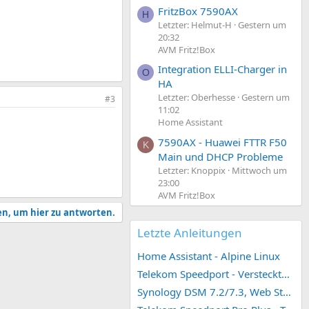
FritzBox 7590AX
H
Letzter: Helmut-H
Gestern um
20:32
AVM Fritz!Box
Integration ELLI-Charger in
O
HA
Letzter: Oberhesse
Gestern um
#3
11:02
Home Assistant
7590AX - Huawei FTTR F50
K
Main und DHCP Probleme
Letzter: Knoppix
Mittwoch um
23:00
AVM Fritz!Box
en, um hier zu antworten.
Letzte Anleitungen
Home Assistant - Alpine Linux
Telekom Speedport - Versteckte Konfigurationen
Synology DSM 7.2/7.3, Web Station 4, Webdienst und Webportal erstellen (ehemals vHost)