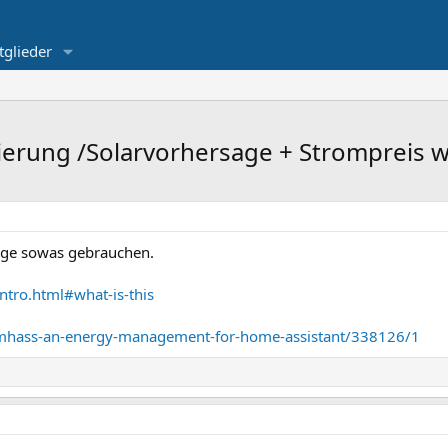
tglieder
rung /Solarvorhersage + Strompreis w
lage sowas gebrauchen.
ntro.html#what-is-this
/emhass-an-energy-management-for-home-assistant/338126/1