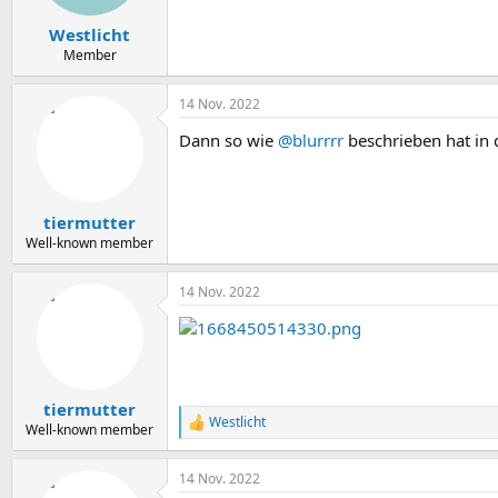
Westlicht
Member
14 Nov. 2022
Dann so wie
@blurrrr
beschrieben hat in 
tiermutter
Well-known member
14 Nov. 2022
tiermutter
Westlicht
R
Well-known member
e
a
14 Nov. 2022
k