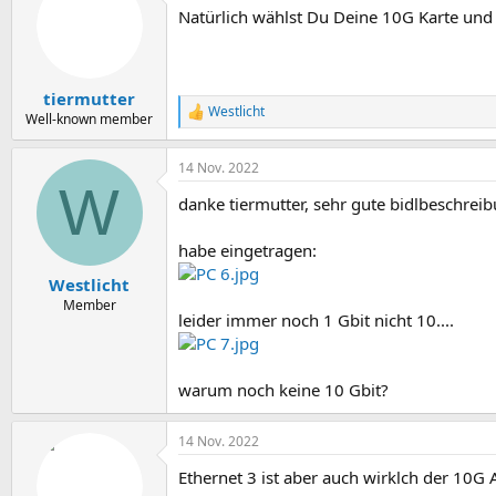
t
Natürlich wählst Du Deine 10G Karte und 
i
o
n
e
n
tiermutter
:
Westlicht
R
Well-known member
e
a
14 Nov. 2022
k
W
t
danke tiermutter, sehr gute bidlbeschreib
i
o
n
habe eingetragen:
e
n
Westlicht
:
Member
leider immer noch 1 Gbit nicht 10....
warum noch keine 10 Gbit?
14 Nov. 2022
Ethernet 3 ist aber auch wirklch der 10G 