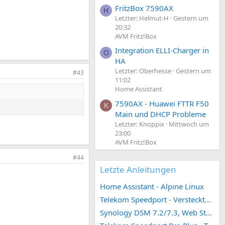
FritzBox 7590AX
H
Letzter: Helmut-H
Gestern um
20:32
AVM Fritz!Box
Integration ELLI-Charger in
O
HA
Letzter: Oberhesse
Gestern um
#43
11:02
Home Assistant
7590AX - Huawei FTTR F50
K
Main und DHCP Probleme
Letzter: Knoppix
Mittwoch um
23:00
AVM Fritz!Box
#44
Letzte Anleitungen
Home Assistant - Alpine Linux
Telekom Speedport - Versteckte Konfigurationen
Synology DSM 7.2/7.3, Web Station 4, Webdienst und Webportal erstellen (ehemals vHost)