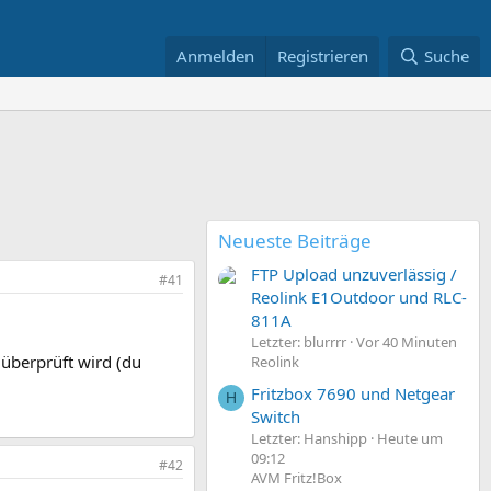
Anmelden
Registrieren
Suche
Neueste Beiträge
FTP Upload unzuverlässig /
#41
Reolink E1Outdoor und RLC-
811A
Letzter: blurrrr
Vor 40 Minuten
 überprüft wird (du
Reolink
Fritzbox 7690 und Netgear
H
Switch
Letzter: Hanshipp
Heute um
09:12
#42
AVM Fritz!Box