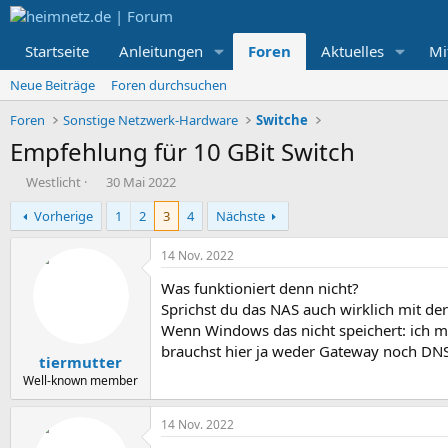
Startseite
Anleitungen
Foren
Aktuelles
Mi
Neue Beiträge
Foren durchsuchen
Foren
Sonstige Netzwerk-Hardware
Switche
Empfehlung für 10 GBit Switch
E
E
Westlicht
30 Mai 2022
r
r
Vorherige
1
2
3
4
Nächste
s
s
t
t
e
e
14 Nov. 2022
l
l
Was funktioniert denn nicht?
l
l
e
t
Sprichst du das NAS auch wirklich mit de
r
a
Wenn Windows das nicht speichert: ich me
m
brauchst hier ja weder Gateway noch DNS)
tiermutter
Well-known member
14 Nov. 2022