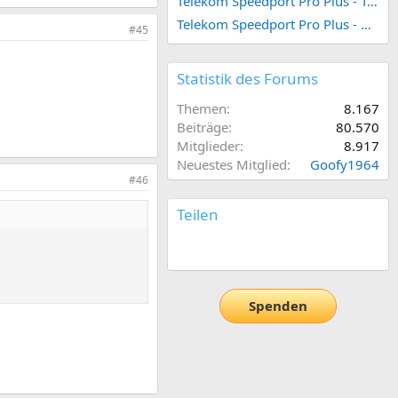
Telekom Speedport Pro Plus - Telefonie einrichten
Telekom Speedport Pro Plus - Netzwerk einrichten
#45
Statistik des Forums
Themen
8.167
Beiträge
80.570
Mitglieder
8.917
Neuestes Mitglied
Goofy1964
#46
Teilen
E-Mail
Link
Spenden