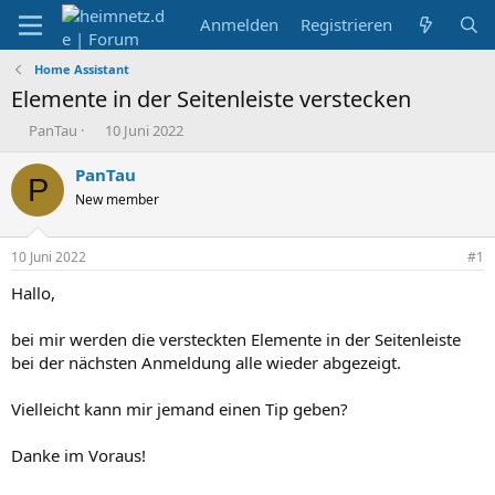
Anmelden
Registrieren
Home Assistant
Elemente in der Seitenleiste verstecken
E
E
PanTau
10 Juni 2022
r
r
s
s
PanTau
P
t
t
New member
e
e
l
l
l
l
10 Juni 2022
#1
e
t
r
a
Hallo,
m
bei mir werden die versteckten Elemente in der Seitenleiste
bei der nächsten Anmeldung alle wieder abgezeigt.
Vielleicht kann mir jemand einen Tip geben?
Danke im Voraus!