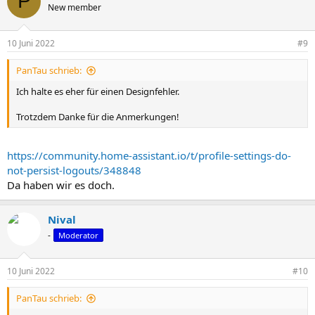
P
New member
10 Juni 2022
#9
PanTau schrieb:
Ich halte es eher für einen Designfehler.
Trotzdem Danke für die Anmerkungen!
https://community.home-assistant.io/t/profile-settings-do-
not-persist-logouts/348848
Da haben wir es doch.
Nival
-
Moderator
10 Juni 2022
#10
PanTau schrieb: