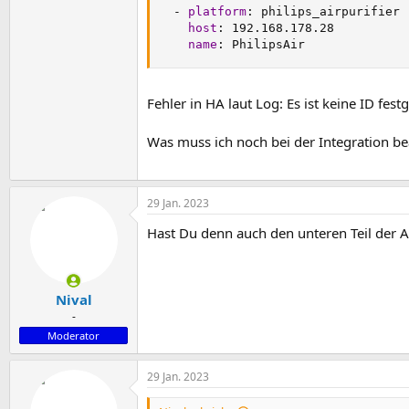
-
platform
:
 philips_airpurifier

host
:
 192.168.178.28

name
:
 PhilipsAir
Fehler in HA laut Log: Es ist keine ID festg
Was muss ich noch bei der Integration bea
29 Jan. 2023
Hast Du denn auch den unteren Teil der 
Nival
-
Moderator
29 Jan. 2023