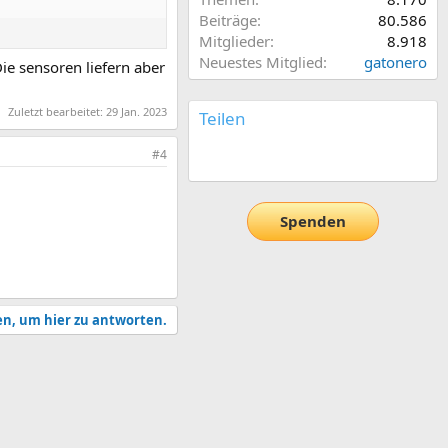
Beiträge
80.586
Mitglieder
8.918
Neuestes Mitglied
gatonero
Die sensoren liefern aber
Zuletzt bearbeitet:
29 Jan. 2023
Teilen
#4
E-Mail
Link
Spenden
en, um hier zu antworten.