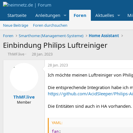
Startseite
Anleitungen
Foren
Aktuelles
Mi
Neue Beiträge
Foren durchsuchen
Foren
Smarthome (Management-Systeme)
Home Assistant
Einbindung Philips Luftreiniger
E
E
ThMF.live
28 Jan. 2023
r
r
s
s
28 Jan. 2023
t
t
Ich möchte meinen Luftreiniger von Phili
e
e
l
l
l
l
Die entsprechende Integration habe ich m
e
t
https://github.com/AcidSleeper/Philips-Ai
ThMF.live
r
a
m
Member
Die Entitäten sind auch in HA vorhanden.
YAML:
fan
: