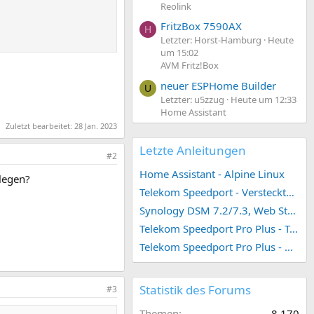
Reolink
FritzBox 7590AX
H
Letzter: Horst-Hamburg
Heute
um 15:02
AVM Fritz!Box
neuer ESPHome Builder
U
Letzter: u5zzug
Heute um 12:33
Home Assistant
Zuletzt bearbeitet:
28 Jan. 2023
Letzte Anleitungen
#2
Home Assistant - Alpine Linux
legen?
Telekom Speedport - Versteckte Konfigurationen
Synology DSM 7.2/7.3, Web Station 4, Webdienst und Webportal erstellen (ehemals vHost)
Telekom Speedport Pro Plus - Telefonie einrichten
Telekom Speedport Pro Plus - Netzwerk einrichten
Statistik des Forums
#3
Themen
8.170