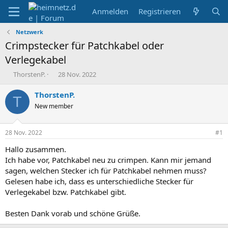
Anmelden
Registrieren
Netzwerk
Crimpstecker für Patchkabel oder
Verlegekabel
E
E
ThorstenP.
28 Nov. 2022
r
r
s
s
ThorstenP.
T
t
t
New member
e
e
l
l
l
l
28 Nov. 2022
#1
e
t
r
a
Hallo zusammen.
m
Ich habe vor, Patchkabel neu zu crimpen. Kann mir jemand
sagen, welchen Stecker ich für Patchkabel nehmen muss?
Gelesen habe ich, dass es unterschiedliche Stecker für
Verlegekabel bzw. Patchkabel gibt.
Besten Dank vorab und schöne Grüße.