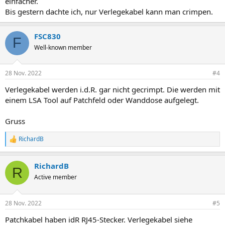
einfacher.
Bis gestern dachte ich, nur Verlegekabel kann man crimpen.
FSC830
F
Well-known member
28 Nov. 2022
#4
Verlegekabel werden i.d.R. gar nicht gecrimpt. Die werden mit
einem LSA Tool auf Patchfeld oder Wanddose aufgelegt.
Gruss
RichardB
R
e
a
RichardB
k
R
t
Active member
i
o
n
28 Nov. 2022
#5
e
n
Patchkabel haben idR RJ45-Stecker. Verlegekabel siehe
: