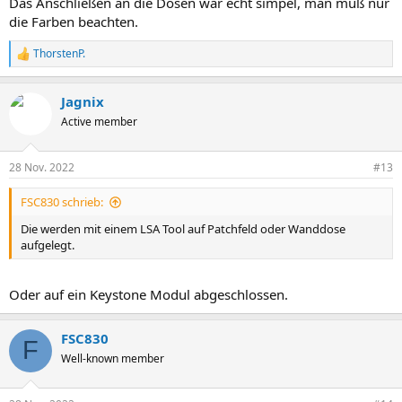
Das Anschließen an die Dosen war echt simpel, man muß nur
die Farben beachten.
ThorstenP.
R
e
a
Jagnix
k
t
Active member
i
o
n
28 Nov. 2022
#13
e
n
FSC830 schrieb:
:
Die werden mit einem LSA Tool auf Patchfeld oder Wanddose
aufgelegt.
Oder auf ein Keystone Modul abgeschlossen.
FSC830
F
Well-known member