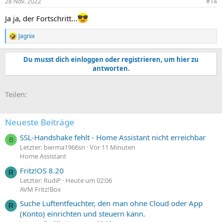
28 Nov. 2022
#14
Ja ja, der Fortschritt...
Jagnix
R
e
a
Du musst dich einloggen oder registrieren, um hier zu
k
antworten.
t
i
o
E-Mail
Link
Teilen:
n
e
n
:
Neueste Beiträge
SSL-Handshake fehlt - Home Assistant nicht erreichbar
B
Letzter: bierma1966sn
Vor 11 Minuten
Home Assistant
Fritz!OS 8.20
R
Letzter: RudiP
Heute um 02:06
AVM Fritz!Box
Suche Luftentfeuchter, den man ohne Cloud oder App
R
(Konto) einrichten und steuern kann.