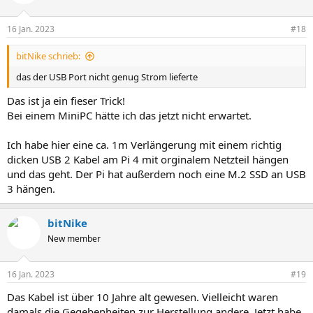
i
o
n
16 Jan. 2023
#18
e
n
bitNike schrieb:
:
das der USB Port nicht genug Strom lieferte
Das ist ja ein fieser Trick!
Bei einem MiniPC hätte ich das jetzt nicht erwartet.
Ich habe hier eine ca. 1m Verlängerung mit einem richtig
dicken USB 2 Kabel am Pi 4 mit orginalem Netzteil hängen
und das geht. Der Pi hat außerdem noch eine M.2 SSD an USB
3 hängen.
bitNike
New member
16 Jan. 2023
#19
Das Kabel ist über 10 Jahre alt gewesen. Vielleicht waren
damals die Gegebenheiten zur Herstellung andere. Jetzt habe