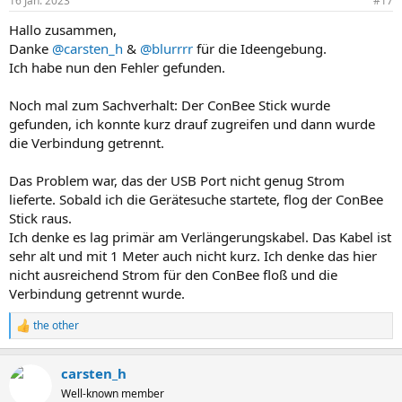
16 Jan. 2023
#17
Hallo zusammen,
Danke
@carsten_h
&
@blurrrr
für die Ideengebung.
Ich habe nun den Fehler gefunden.
Noch mal zum Sachverhalt: Der ConBee Stick wurde
gefunden, ich konnte kurz drauf zugreifen und dann wurde
die Verbindung getrennt.
Das Problem war, das der USB Port nicht genug Strom
lieferte. Sobald ich die Gerätesuche startete, flog der ConBee
Stick raus.
Ich denke es lag primär am Verlängerungskabel. Das Kabel ist
sehr alt und mit 1 Meter auch nicht kurz. Ich denke das hier
nicht ausreichend Strom für den ConBee floß und die
Verbindung getrennt wurde.
the other
R
e
a
carsten_h
k
t
Well-known member