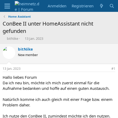
Anmelden
Registrieren
Home Assistant
ConBee II unter HomeAssistant nicht
gefunden
E
E
bitNike
13 Jan. 2023
r
r
s
s
bitNike
t
t
New member
e
e
l
l
l
l
13 Jan. 2023
#1
e
t
r
a
Hallo liebes Forum
m
Da ich neu bin, möchte ich mich zuerst einmal für die
Aufnahme bedanken und hoffe auf einen guten Austausch.
Natürlich komme ich auch gleich mit einer Frage bzw. einem
Problem daher.
Ich nutze den ConBee II, zumindest möchte ich den nutzen.