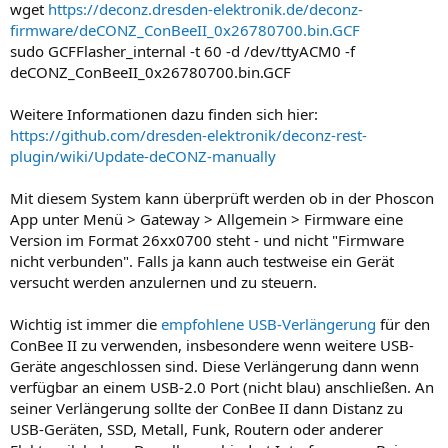
wget
https://deconz.dresden-elektronik.de/deconz-
firmware/deCONZ_ConBeeII_0x26780700.bin.GCF
sudo GCFFlasher_internal -t 60 -d /dev/ttyACM0 -f
deCONZ_ConBeeII_0x26780700.bin.GCF
Weitere Informationen dazu finden sich hier:
https://github.com/dresden-elektronik/deconz-rest-
plugin/wiki/Update-deCONZ-manually
Mit diesem System kann überprüft werden ob in der Phoscon
App unter Menü > Gateway > Allgemein > Firmware eine
Version im Format 26xx0700 steht - und nicht "Firmware
nicht verbunden". Falls ja kann auch testweise ein Gerät
versucht werden anzulernen und zu steuern.
Wichtig ist immer die
empfohlene USB-Verlängerung
für den
ConBee II zu verwenden, insbesondere wenn weitere USB-
Geräte angeschlossen sind. Diese Verlängerung dann wenn
verfügbar an einem USB-2.0 Port (nicht blau) anschließen. An
seiner Verlängerung sollte der ConBee II dann Distanz zu
USB-Geräten, SSD, Metall, Funk, Routern oder anderer