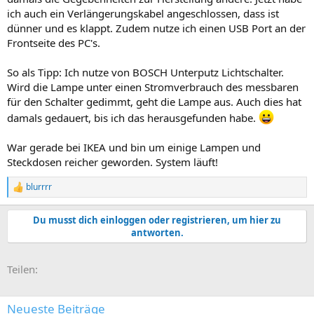
ich auch ein Verlängerungskabel angeschlossen, dass ist
dünner und es klappt. Zudem nutze ich einen USB Port an der
Frontseite des PC's.
So als Tipp: Ich nutze von BOSCH Unterputz Lichtschalter.
Wird die Lampe unter einen Stromverbrauch des messbaren
für den Schalter gedimmt, geht die Lampe aus. Auch dies hat
damals gedauert, bis ich das herausgefunden habe.
War gerade bei IKEA und bin um einige Lampen und
Steckdosen reicher geworden. System läuft!
blurrrr
R
e
a
Du musst dich einloggen oder registrieren, um hier zu
k
antworten.
t
i
o
E-Mail
Link
Teilen:
n
e
n
:
Neueste Beiträge