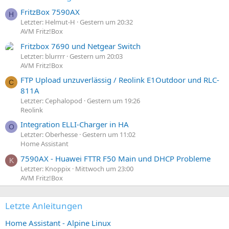
FritzBox 7590AX
H
Letzter: Helmut-H
Gestern um 20:32
AVM Fritz!Box
Fritzbox 7690 und Netgear Switch
Letzter: blurrrr
Gestern um 20:03
AVM Fritz!Box
FTP Upload unzuverlässig / Reolink E1Outdoor und RLC-
C
811A
Letzter: Cephalopod
Gestern um 19:26
Reolink
Integration ELLI-Charger in HA
O
Letzter: Oberhesse
Gestern um 11:02
Home Assistant
7590AX - Huawei FTTR F50 Main und DHCP Probleme
K
Letzter: Knoppix
Mittwoch um 23:00
AVM Fritz!Box
Letzte Anleitungen
Home Assistant - Alpine Linux