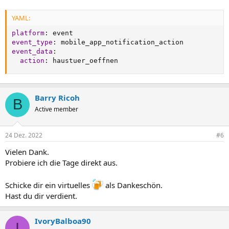
YAML:
platform
:
event_type
:
event_data
:
action
:
 haustuer_oeffnen
Barry Ricoh
B
Active member
24 Dez. 2022
#6
Vielen Dank.
Probiere ich die Tage direkt aus.
Schicke dir ein virtuelles
als Dankeschön.
Hast du dir verdient.
IvoryBalboa90
I