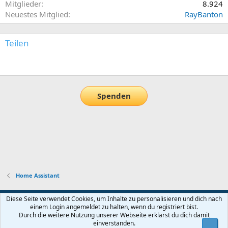
Mitglieder
8.924
Neuestes Mitglied
RayBanton
Teilen
E-Mail
Link
Spenden
Home Assistant
Default-Theme
Diese Seite verwendet Cookies, um Inhalte zu personalisieren und dich nach
einem Login angemeldet zu halten, wenn du registriert bist.
Nutzungsbedingungen
Datenschutz
Hilfe und Impressum
Start
Durch die weitere Nutzung unserer Webseite erklärst du dich damit
R
einverstanden.
Obe
S