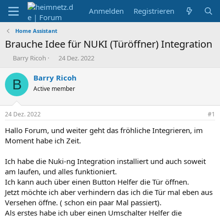
Anmelden
Registrieren
Home Assistant
Brauche Idee für NUKI (Türöffner) Integration
E
E
Barry Ricoh
24 Dez. 2022
r
r
s
s
Barry Ricoh
B
t
t
Active member
e
e
l
l
l
l
24 Dez. 2022
#1
e
t
r
a
Hallo Forum, und weiter geht das fröhliche Integrieren, im
m
Moment habe ich Zeit.
Ich habe die Nuki-ng Integration installiert und auch soweit
am laufen, und alles funktioniert.
Ich kann auch über einen Button Helfer die Tür öffnen.
Jetzt möchte ich aber verhindern das ich die Tür mal eben aus
Versehen öffne. ( schon ein paar Mal passiert).
Als erstes habe ich uber einen Umschalter Helfer die