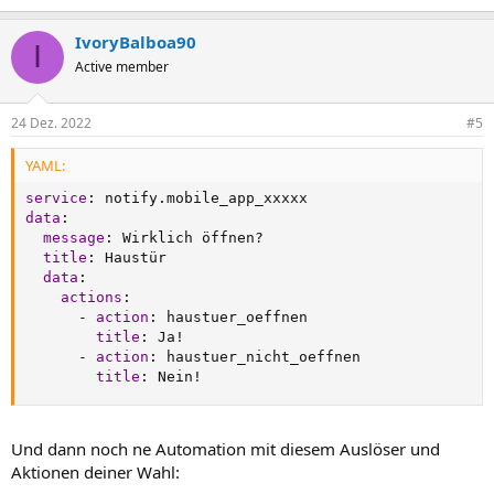
IvoryBalboa90
I
Active member
24 Dez. 2022
#5
YAML:
service
:
data
:
message
:
 Wirklich öffnen
?
title
:
 Haustür

data
:
actions
:
-
action
:
 haustuer_oeffnen

title
:
 Ja!

-
action
:
 haustuer_nicht_oeffnen

title
:
 Nein!
Und dann noch ne Automation mit diesem Auslöser und
Aktionen deiner Wahl: