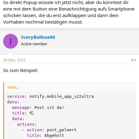
So direkt Popup wüsste ich jetzt nicht, aber du könntest dir
eine mit dem Button eine Benachrichtigung aufs Smartphone
schicken lassen, die du erst aufklappen und dann dein
Vorhaben nochmal bestätigen musst.
IvoryBalboa90
I
Active member
24 Dez. 2022
#3
So zum Beispiel:
YAML:
service
:
data
:
message
:
 Post ist da!

title
:
 📮

data
:
actions
:
-
action
:
 post_geleert

title
: