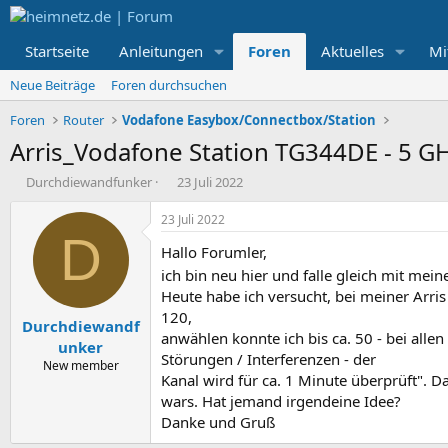
Startseite
Anleitungen
Foren
Aktuelles
Mi
Neue Beiträge
Foren durchsuchen
Foren
Router
Vodafone Easybox/Connectbox/Station
Arris_Vodafone Station TG344DE - 5 GH
E
E
Durchdiewandfunker
23 Juli 2022
r
r
s
s
23 Juli 2022
t
t
D
Hallo Forumler,
e
e
l
l
ich bin neu hier und falle gleich mit me
l
l
Heute habe ich versucht, bei meiner Arri
e
t
120,
Durchdiewandf
r
a
anwählen konnte ich bis ca. 50 - bei all
m
unker
Störungen / Interferenzen - der
New member
Kanal wird für ca. 1 Minute überprüft".
wars. Hat jemand irgendeine Idee?
Danke und Gruß