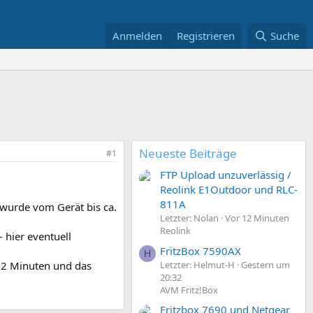
Anmelden
Registrieren
Suche
Neueste Beiträge
#1
FTP Upload unzuverlässig /
Reolink E1Outdoor und RLC-
811A
 wurde vom Gerät bis ca.
Letzter: Nolan
Vor 12 Minuten
Reolink
 hier eventuell
FritzBox 7590AX
H
Letzter: Helmut-H
Gestern um
r 2 Minuten und das
20:32
AVM Fritz!Box
Fritzbox 7690 und Netgear