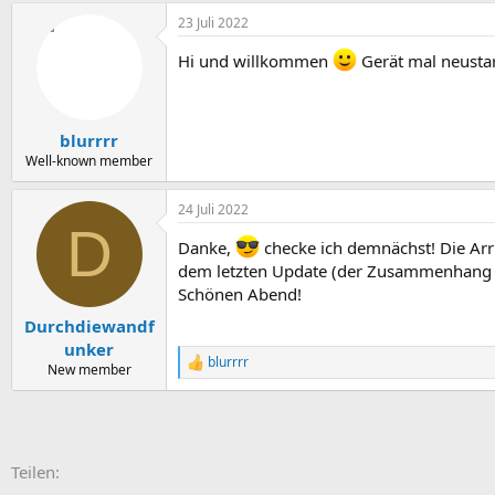
23 Juli 2022
Hi und willkommen
Gerät mal neusta
blurrrr
Well-known member
24 Juli 2022
D
Danke,
checke ich demnächst! Die Arr
dem letzten Update (der Zusammenhang ist m
Schönen Abend!
Durchdiewandf
unker
blurrrr
R
New member
e
a
k
t
i
E-Mail
Link
Teilen:
o
n