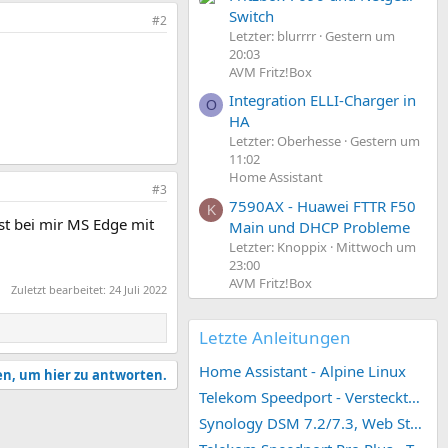
Switch
#2
Letzter: blurrrr
Gestern um
20:03
AVM Fritz!Box
Integration ELLI-Charger in
O
HA
Letzter: Oberhesse
Gestern um
11:02
Home Assistant
#3
7590AX - Huawei FTTR F50
K
st bei mir MS Edge mit
Main und DHCP Probleme
Letzter: Knoppix
Mittwoch um
23:00
AVM Fritz!Box
Zuletzt bearbeitet:
24 Juli 2022
Letzte Anleitungen
Home Assistant - Alpine Linux
en, um hier zu antworten.
Telekom Speedport - Versteckte Konfigurationen
Synology DSM 7.2/7.3, Web Station 4, Webdienst und Webportal erstellen (ehemals vHost)