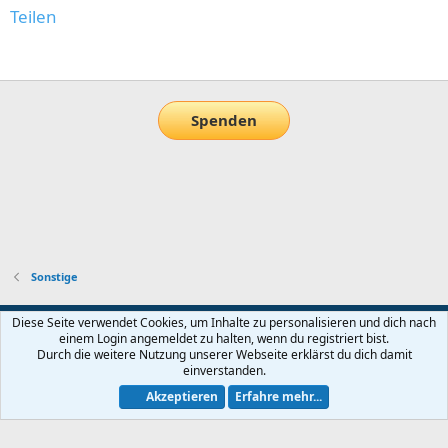
Teilen
E-Mail
Link
Spenden
Sonstige
Default-Theme
Diese Seite verwendet Cookies, um Inhalte zu personalisieren und dich nach
einem Login angemeldet zu halten, wenn du registriert bist.
Nutzungsbedingungen
Datenschutz
Hilfe und Impressum
Start
Durch die weitere Nutzung unserer Webseite erklärst du dich damit
R
einverstanden.
S
S
Akzeptieren
Erfahre mehr...
®
Community platform by XenForo
© 2010-2026 XenForo Ltd.