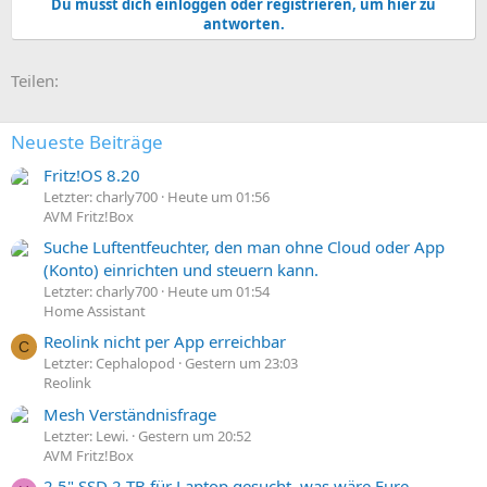
Du musst dich einloggen oder registrieren, um hier zu
k
antworten.
t
i
o
E-Mail
Link
Teilen:
n
e
n
:
Neueste Beiträge
Fritz!OS 8.20
Letzter: charly700
Heute um 01:56
AVM Fritz!Box
Suche Luftentfeuchter, den man ohne Cloud oder App
(Konto) einrichten und steuern kann.
Letzter: charly700
Heute um 01:54
Home Assistant
Reolink nicht per App erreichbar
C
Letzter: Cephalopod
Gestern um 23:03
Reolink
Mesh Verständnisfrage
Letzter: Lewi.
Gestern um 20:52
AVM Fritz!Box
2,5" SSD 2 TB für Laptop gesucht, was wäre Eure