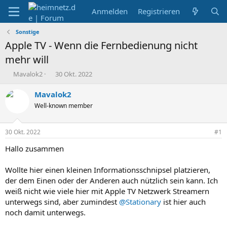
Anmelden
Registrieren
Sonstige
Apple TV - Wenn die Fernbedienung nicht
mehr will
E
E
Mavalok2
30 Okt. 2022
r
r
s
s
Mavalok2
t
t
Well-known member
e
e
l
l
l
l
30 Okt. 2022
#1
e
t
r
a
Hallo zusammen
m
Wollte hier einen kleinen Informationsschnipsel platzieren,
der dem Einen oder der Anderen auch nützlich sein kann. Ich
weiß nicht wie viele hier mit Apple TV Netzwerk Streamern
unterwegs sind, aber zumindest
@Stationary
ist hier auch
noch damit unterwegs.