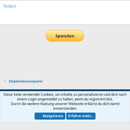
Teilen
E-Mail
Link
Spenden
Einplatinencomputer
Default-Theme
Diese Seite verwendet Cookies, um Inhalte zu personalisieren und dich nach
einem Login angemeldet zu halten, wenn du registriert bist.
Nutzungsbedingungen
Datenschutz
Hilfe und Impressum
Start
Durch die weitere Nutzung unserer Webseite erklärst du dich damit
R
einverstanden.
S
S
Akzeptieren
Erfahre mehr...
®
Community platform by XenForo
© 2010-2026 XenForo Ltd.