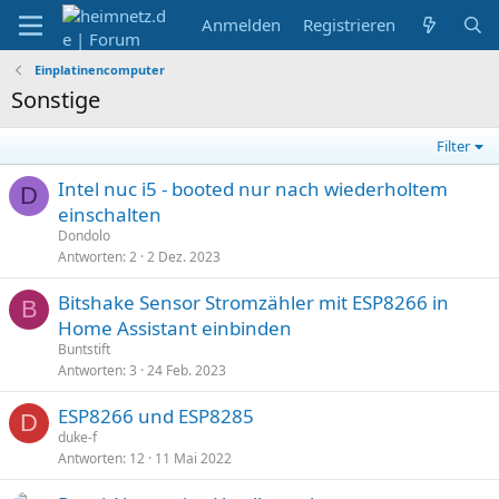
Anmelden
Registrieren
Einplatinencomputer
Sonstige
Filter
Intel nuc i5 - booted nur nach wiederholtem
D
einschalten
Dondolo
Antworten
2
2 Dez. 2023
Bitshake Sensor Stromzähler mit ESP8266 in
B
Home Assistant einbinden
Buntstift
Antworten
3
24 Feb. 2023
ESP8266 und ESP8285
D
duke-f
Antworten
12
11 Mai 2022