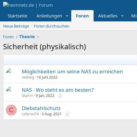
Startseite
Anleitungen
Foren
Aktuelles
Mi
Neue Beiträge
Foren durchsuchen
Foren
Theorie
Sicherheit (physikalisch)
Möglichkeiten um seine NAS zu erreichen
rednag
16 Juni 2022
NAS - Wo steht es am besten?
blurrrr
9 Jan. 2022
2
Diebstahlschutz
C
celeron74
3 Aug. 2021
2