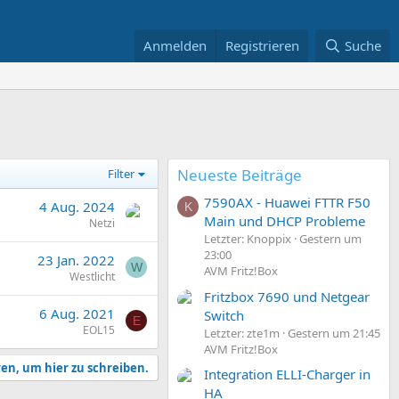
Anmelden
Registrieren
Suche
Neueste Beiträge
Filter
7590AX - Huawei FTTR F50
4 Aug. 2024
K
Main und DHCP Probleme
Netzi
Letzter: Knoppix
Gestern um
23:00
23 Jan. 2022
W
AVM Fritz!Box
Westlicht
Fritzbox 7690 und Netgear
6 Aug. 2021
Switch
E
EOL15
Letzter: zte1m
Gestern um 21:45
AVM Fritz!Box
ren, um hier zu schreiben.
Integration ELLI-Charger in
HA