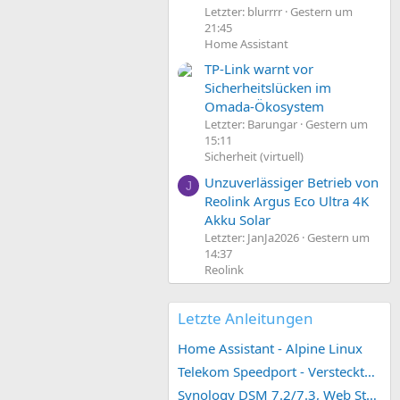
Letzter: blurrrr
Gestern um
21:45
Home Assistant
TP-Link warnt vor
Sicherheitslücken im
Omada-Ökosystem
Letzter: Barungar
Gestern um
15:11
Sicherheit (virtuell)
Unzuverlässiger Betrieb von
J
Reolink Argus Eco Ultra 4K
Akku Solar
Letzter: JanJa2026
Gestern um
14:37
Reolink
Letzte Anleitungen
Home Assistant - Alpine Linux
Telekom Speedport - Versteckte Konfigurationen
Synology DSM 7.2/7.3, Web Station 4, Webdienst und Webportal erstellen (ehemals vHost)