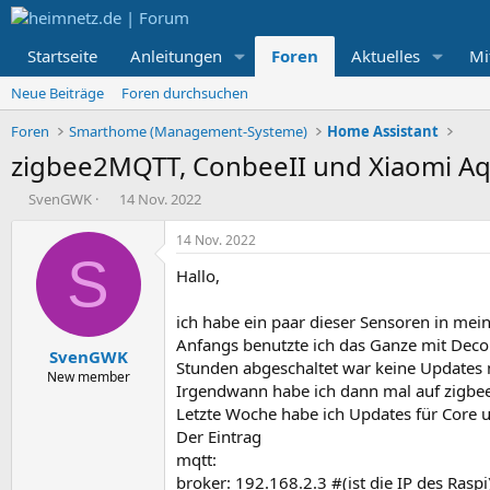
Startseite
Anleitungen
Foren
Aktuelles
Mi
Neue Beiträge
Foren durchsuchen
Foren
Smarthome (Management-Systeme)
Home Assistant
zigbee2MQTT, ConbeeII und Xiaomi 
E
E
SvenGWK
14 Nov. 2022
r
r
s
s
14 Nov. 2022
t
t
S
Hallo,
e
e
l
l
l
l
ich habe ein paar dieser Sensoren in me
e
t
Anfangs benutzte ich das Ganze mit Deco
SvenGWK
r
a
Stunden abgeschaltet war keine Update
m
New member
Irgendwann habe ich dann mal auf zigbee2
Letzte Woche habe ich Updates für Core u
Der Eintrag
mqtt:
broker: 192.168.2.3 #(ist die IP des Raspi