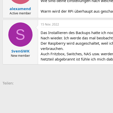
Wie sind deine Einstellungen nach welcher
alexamend
Warm wird der RPi überhaupt aus geschal
Active member
15 Nov. 2022
S
Das Installieren des Backups hatte ich n
Nach wieder. Ich werde das mal beobacht
Der Raspberry wird ausgeschaltet, weil 
verbrauchen.
SvenGWK
Auch Fritzbox, Switches, NAS usw. werden
New member
Netzteil abgebrannt ist fühle ich mich dab
E-Mail
Link
Teilen: