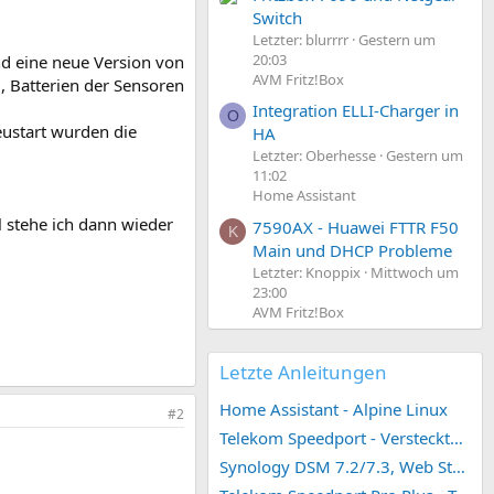
Switch
Letzter: blurrrr
Gestern um
20:03
nd eine neue Version von
AVM Fritz!Box
, Batterien der Sensoren
Integration ELLI-Charger in
O
ustart wurden die
HA
Letzter: Oberhesse
Gestern um
11:02
Home Assistant
l stehe ich dann wieder
7590AX - Huawei FTTR F50
K
Main und DHCP Probleme
Letzter: Knoppix
Mittwoch um
23:00
AVM Fritz!Box
Letzte Anleitungen
Home Assistant - Alpine Linux
#2
Telekom Speedport - Versteckte Konfigurationen
Synology DSM 7.2/7.3, Web Station 4, Webdienst und Webportal erstellen (ehemals vHost)