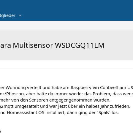
tglieder
Aqara Multisensor WSDCGQ11LM
iner Wohnung verteilt und habe am Raspberry ein ConbeeII am US
nz/Phoscon, aber hatte da immer wieder das Problem, dass wenn
s mehr von den Sensoren entgegengenommen wurden.
mqtt umgesattelt und war jetzt über ein halbes Jahr zufrieden.
nd Homeassistant OS installiert, dann ging der "Spaß" los.
)