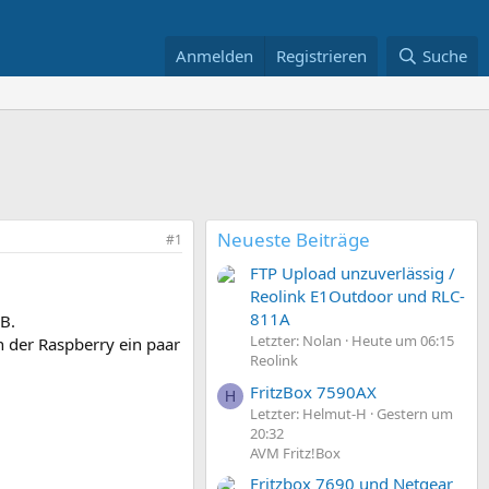
Anmelden
Registrieren
Suche
Neueste Beiträge
#1
FTP Upload unzuverlässig /
Reolink E1Outdoor und RLC-
811A
B.
Letzter: Nolan
Heute um 06:15
 der Raspberry ein paar
Reolink
FritzBox 7590AX
H
Letzter: Helmut-H
Gestern um
20:32
AVM Fritz!Box
Fritzbox 7690 und Netgear