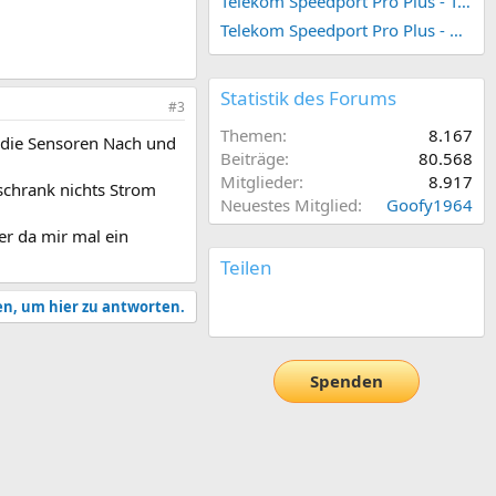
Telekom Speedport Pro Plus - Telefonie einrichten
Telekom Speedport Pro Plus - Netzwerk einrichten
Statistik des Forums
#3
Themen
8.167
t die Sensoren Nach und
Beiträge
80.568
Mitglieder
8.917
schrank nichts Strom
Neuestes Mitglied
Goofy1964
er da mir mal ein
Teilen
en, um hier zu antworten.
E-Mail
Link
Spenden