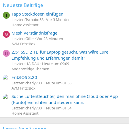
Neueste Beiträge
Tapo Steckdosen einfügen
T
Letzter: Tschabo58
Vor 3 Minuten
Home Assistant
Mesh Verständnisfrage
G
Letzter: Giller
Vor 23 Minuten
AVM Fritz!Box
2,5" SSD 2 TB für Laptop gesucht, was wäre Eure
H
Empfehlung und Erfahrungen damit?
Letzter: HA-DAU
Heute um 09:09
Anderweitige Themen
Fritz!OS 8.20
Letzter: charly700
Heute um 01:56
AVM Fritz!Box
Suche Luftentfeuchter, den man ohne Cloud oder App
(Konto) einrichten und steuern kann.
Letzter: charly700
Heute um 01:54
Home Assistant
Letzte Anleitungen