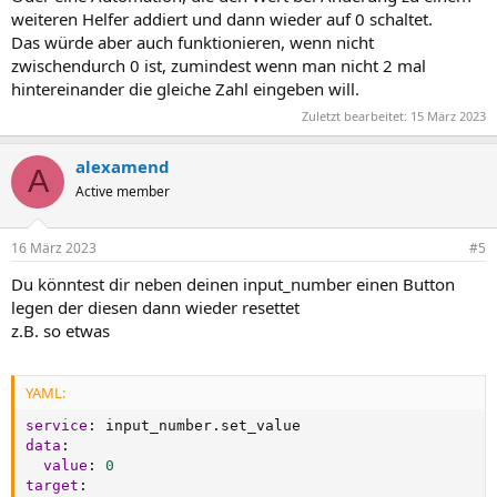
weiteren Helfer addiert und dann wieder auf 0 schaltet.
Das würde aber auch funktionieren, wenn nicht
zwischendurch 0 ist, zumindest wenn man nicht 2 mal
hintereinander die gleiche Zahl eingeben will.
Zuletzt bearbeitet:
15 März 2023
alexamend
A
Active member
16 März 2023
#5
Du könntest dir neben deinen input_number einen Button
legen der diesen dann wieder resettet
z.B. so etwas
YAML:
service
:
data
:
value
:
0
target
: