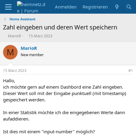
Anmelden
Registrieren
Home Assistant
Zahl eingeben und deren Wert speichern
E
E
MarioR
15 März 2023
r
r
s
s
MarioR
M
t
t
New member
e
e
l
l
l
l
15 März 2023
#1
e
t
r
a
Hallo,
m
ich möchte gern auf einem Dashbord eine Zahl eingeben.
Dieser Wert soll mit der Eingabe punktuell (mit timestamp)
gespeichert werden.
In einer Statistik möchte ich die eingegebenen Werte dann
aufaddieren.
Ist dies mit einem "input-number" möglich?