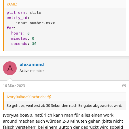
YAML:
platform
:
entity_id
:
-
for
:
hours
:
0
minutes
:
0
seconds
:
30
alexamend
A
Active member
16 März 2023
#9
IvoryBalboa90 schrieb:
So geht es, weil erst zb 30 Sekunden nach Eingabe abgewartet wird:
IvoryBalboa90, natürlich kann man für alles einen work
around machen auch würden 2-3 Minuten gehen (bitte nicht
falsch verstehen) bei einem Button der gedrückt wird sobald