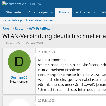
Startseite
Anleitungen
Foren
Aktuelles
Mi
Neue Beiträge
Foren durchsuchen
Foren
Router
AVM Fritz!Box
WLAN-Verbindung deutlich schneller 
E
E
Domini06
25 Feb. 2023
r
r
s
s
25 Feb. 2023
t
t
D
Moin zusammen,
e
e
l
l
seit ein paar Tagen bin ich Glasfaserkund
l
l
Nun zu meinem Problem:
e
t
Per Smartphone messe ich eine WLAN Ges
Domini06
r
a
Wenn ich ein einziges LAN Kabel (Cat 7) 
m
New member
Für mich ist das unerklärlich…weiß jeman
Ich möchte nämlich das Internetsignal per
25 Feb. 2023