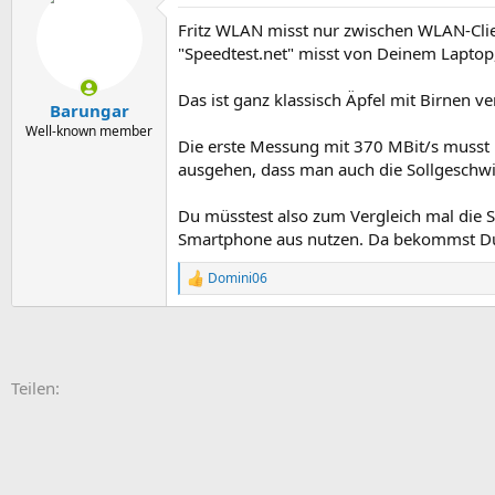
t
Fritz WLAN misst nur zwischen WLAN-Client 
i
o
"Speedtest.net" misst von Deinem Laptop, 
n
e
Das ist ganz klassisch Äpfel mit Birnen ve
n
Barungar
:
Well-known member
Die erste Messung mit 370 MBit/s musst
ausgehen, dass man auch die Sollgeschwin
Du müsstest also zum Vergleich mal die 
Smartphone aus nutzen. Da bekommst Du 
Domini06
R
e
a
k
t
i
E-Mail
Link
Teilen:
o
n
e
n
: