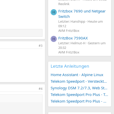
Reolink
Fritzbox 7690 und Netgear
H
Switch
Letzter: Hanshipp
Heute um
09:12
AVM Fritz!Box
FritzBox 7590AX
H
Letzter: Helmut-H
Gestern um
#3
20:32
AVM Fritz!Box
Letzte Anleitungen
Home Assistant - Alpine Linux
Telekom Speedport - Versteckte Konfigurationen
Synology DSM 7.2/7.3, Web Station 4, Webdienst und Webportal erstellen (ehemals vHost)
#4
Telekom Speedport Pro Plus - Telefonie einrichten
Telekom Speedport Pro Plus - Netzwerk einrichten