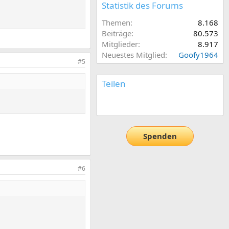
Statistik des Forums
Themen
8.168
Beiträge
80.573
Mitglieder
8.917
Neuestes Mitglied
Goofy1964
#5
Teilen
E-Mail
Link
Spenden
#6