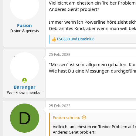
Vielleicht am ehesten ein Treiber Proble
Anderes Gerät probiert?
Immer wenn ich Powerline höre zieht s
Fusion
Gebranntes Kind, aber wenn man will beko
Fusion & genesis
FSC830
und
Domini06
R
e
a
25 Feb. 2023
k
t
"Messen" ist sehr allgemein gehalten. Kö
i
o
Wie hast Du eine Messungen durchgeführ
n
e
n
Barungar
:
Well-known member
25 Feb. 2023
D
Fusion schrieb:
Vielleicht am ehesten ein Treiber Problem auf
Anderes Gerät probiert?