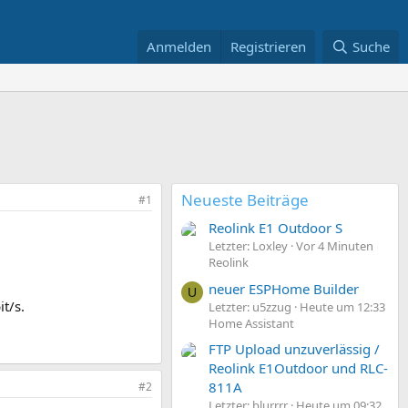
Anmelden
Registrieren
Suche
Neueste Beiträge
#1
Reolink E1 Outdoor S
Letzter: Loxley
Vor 4 Minuten
Reolink
neuer ESPHome Builder
U
t/s.
Letzter: u5zzug
Heute um 12:33
Home Assistant
FTP Upload unzuverlässig /
Reolink E1Outdoor und RLC-
811A
#2
Letzter: blurrrr
Heute um 09:32