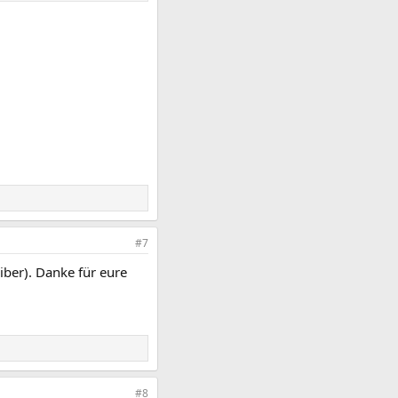
#7
iber). Danke für eure
#8