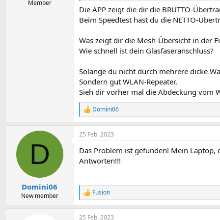
Member
Die APP zeigt die dir die BRUTTO-Übertr
Beim Speedtest hast du die NETTO-Übert
Was zeigt dir die Mesh-Übersicht in der F
Wie schnell ist dein Glasfaseranschluss?
Solange du nicht durch mehrere dicke W
Sondern gut WLAN-Repeater.
Sieh dir vorher mal die Abdeckung vom 
Domini06
R
e
a
25 Feb. 2023
k
D
t
Das Problem ist gefunden! Mein Laptop, d
i
o
Antworten!!!
n
e
n
Domini06
:
Fusion
R
New member
e
a
25 Feb. 2023
k