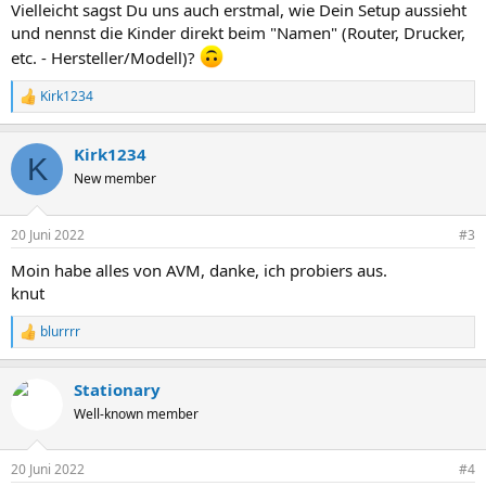
Vielleicht sagst Du uns auch erstmal, wie Dein Setup aussieht
und nennst die Kinder direkt beim "Namen" (Router, Drucker,
etc. - Hersteller/Modell)?
Kirk1234
R
e
a
Kirk1234
k
K
t
New member
i
o
n
20 Juni 2022
#3
e
n
Moin habe alles von AVM, danke, ich probiers aus.
:
knut
blurrrr
R
e
a
Stationary
k
t
Well-known member
i
o
n
20 Juni 2022
#4
e