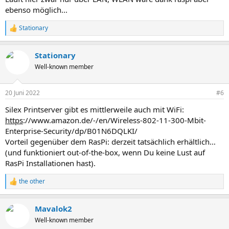
ebenso möglich...
Stationary
R
e
a
Stationary
k
t
Well-known member
i
o
n
20 Juni 2022
#6
e
n
Silex Printserver gibt es mittlerweile auch mit WiFi:
:
https
://www.amazon.de/-/en/Wireless-802-11-300-Mbit-
Enterprise-Security/dp/B01N6DQLKI/
Vorteil gegenüber dem RasPi: derzeit tatsächlich erhältlich…
(und funktioniert out-of-the-box, wenn Du keine Lust auf
RasPi Installationen hast).
the other
R
e
a
Mavalok2
k
t
Well-known member
i