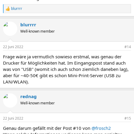
blurrrr
R
e
a
blurrrr
k
t
Well-known member
i
o
n
22 Juni 2022
#14
e
n
Frage wäre ja vermutlich sowieso erstmal, was genau der
:
Drucker für Möglichkeiten hat. Im Eingangspost stand auch
was von "USB" (womit ich auch schon ziemlich daneben lag),
aber für ~40-50€ gibt es schon Mini-Print-Server (USB zu
LAN/WLAN).
rednag
Well-known member
22 Juni 2022
#15
Genau darum gefällt mit der Post #10 von
@frosch2