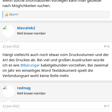
Wenn solche Informationen vorliegen kann man gezielter
nach Möglichkeiten suchen.
blurrrr
R
e
a
Mavalok2
k
t
Well-known member
i
o
n
22 Juni 2022
#16
e
n
Hängt vielleicht auch noch etwas vom Druckvolumen und der
:
Art des Druckes ab. Bei viel und großen Ausdrucken würde
ich es wie
@Barungar
kabelgebunden vorziehen. Bei zweimal
im Jahr ein einseitiges Word Textdokument spielt die
Verbindungsart wohl keine Rolle mehr.
rednag
Well-known member
22 Juni 2022
#17