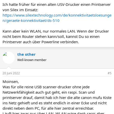
n
Ich hatte früher für einen alten USV-Drucker einen Printserver
:
von Silex im Einsatz:
https://www.silextechnology.com/de/konnektivitaetsloesunge
n/geraete-konnektivitaet/ds-510
Kann aber kein WLAN, nur normales LAN. Wenn der Drucker
nicht beim Router stehen kann/soll, kannst Du so einen
Printserver auch über Powerline verbinden.
the other
Well-known member
20 Juni 2022
#5
Moinsen,
Was für olle reine USB scanner-drucker ohne jede
Netzwerkfähigkeit auch gut geht, ein raspi. Scan und
printserver drauf, damit hab ich hier die alte canon mufu Kiste
ins Netz gehieft und es steht endlich in einer Ecke und nicht
direkt neben dem PC, für alle hier zentral erreichbar.
Läuft hier zwar nur über LAN, WLAN wäre dank raspi aber