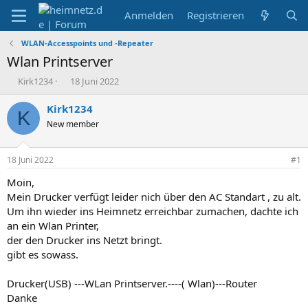
Anmelden
Registrieren
WLAN-Accesspoints und -Repeater
Wlan Printserver
E
E
Kirk1234
18 Juni 2022
r
r
s
s
Kirk1234
K
t
t
New member
e
e
l
l
l
l
18 Juni 2022
#1
e
t
r
a
Moin,
m
Mein Drucker verfügt leider nich über den AC Standart , zu alt.
Um ihn wieder ins Heimnetz erreichbar zumachen, dachte ich
an ein Wlan Printer,
der den Drucker ins Netzt bringt.
gibt es sowass.
Drucker(USB) ---WLan Printserver.----( Wlan)---Router
Danke