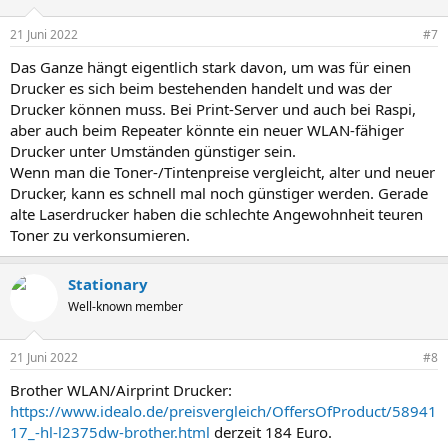
o
n
21 Juni 2022
#7
e
n
Das Ganze hängt eigentlich stark davon, um was für einen
:
Drucker es sich beim bestehenden handelt und was der
Drucker können muss. Bei Print-Server und auch bei Raspi,
aber auch beim Repeater könnte ein neuer WLAN-fähiger
Drucker unter Umständen günstiger sein.
Wenn man die Toner-/Tintenpreise vergleicht, alter und neuer
Drucker, kann es schnell mal noch günstiger werden. Gerade
alte Laserdrucker haben die schlechte Angewohnheit teuren
Toner zu verkonsumieren.
Stationary
Well-known member
21 Juni 2022
#8
Brother WLAN/Airprint Drucker:
https://www.idealo.de/preisvergleich/OffersOfProduct/58941
17_-hl-l2375dw-brother.html
derzeit 184 Euro.