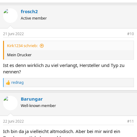
frosch2
Active member
21 Juni 2022
#10
Kirk1234 schrieb:
Mein Drucker
Ist es denn wirklich zu viel verlangt, Hersteller und Typ zu
nennen?
rednag
R
e
a
Barungar
k
t
Well-known member
i
o
n
22 Juni 2022
#11
e
n
Ich bin da ja vielleicht altmodisch. Aber bei mir wird ein
: