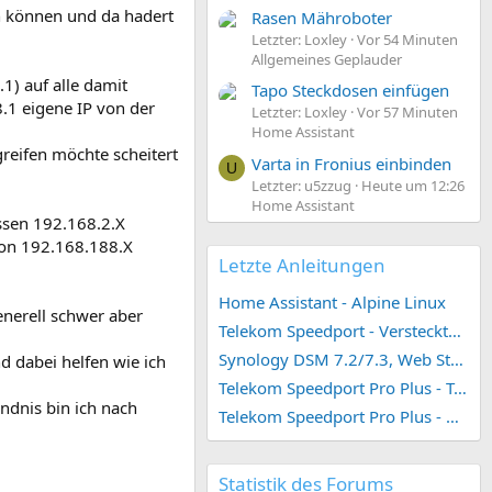
n können und da hadert
Rasen Mähroboter
Letzter: Loxley
Vor 54 Minuten
Allgemeines Geplauder
1) auf alle damit
Tapo Steckdosen einfügen
.1 eigene IP von der
Letzter: Loxley
Vor 57 Minuten
Home Assistant
reifen möchte scheitert
Varta in Fronius einbinden
U
Letzter: u5zzug
Heute um 12:26
Home Assistant
ssen 192.168.2.X
 von 192.168.188.X
Letzte Anleitungen
Home Assistant - Alpine Linux
enerell schwer aber
Telekom Speedport - Versteckte Konfigurationen
Synology DSM 7.2/7.3, Web Station 4, Webdienst und Webportal erstellen (ehemals vHost)
d dabei helfen wie ich
Telekom Speedport Pro Plus - Telefonie einrichten
ndnis bin ich nach
Telekom Speedport Pro Plus - Netzwerk einrichten
Statistik des Forums