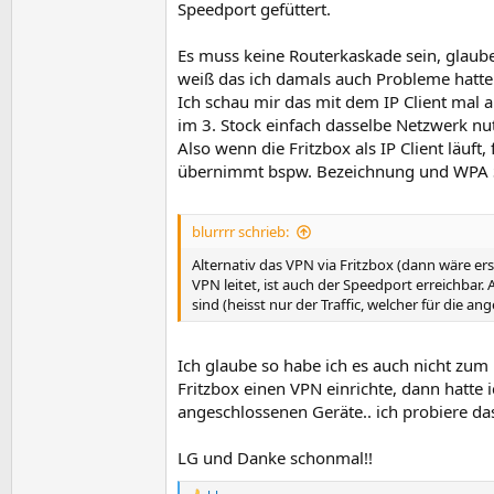
Speedport gefüttert.
Ich würde also die Kaskade auflösen und per IP 
Es muss keine Routerkaskade sein, glaube 
weiß das ich damals auch Probleme hatte
Ich schau mir das mit dem IP Client mal a
im 3. Stock einfach dasselbe Netzwerk nu
Also wenn die Fritzbox als IP Client läuf
übernimmt bspw. Bezeichnung und WPA S
blurrrr schrieb:
Alternativ das VPN via Fritzbox (dann wäre er
VPN leitet, ist auch der Speedport erreichbar
sind (heisst nur der Traffic, welcher für die 
Ich glaube so habe ich es auch nicht zum
Fritzbox einen VPN einrichte, dann hatte
angeschlossenen Geräte.. ich probiere da
LG und Danke schonmal!!