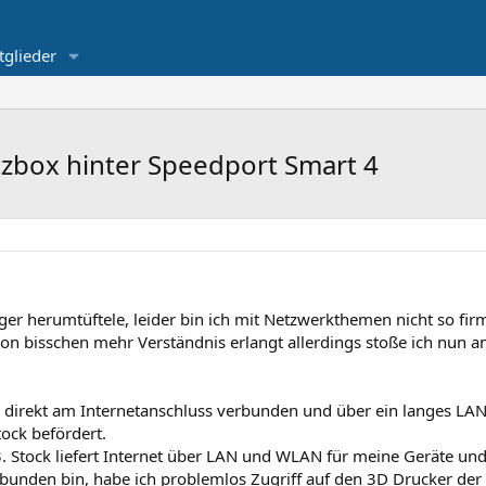
tglieder
tzbox hinter Speedport Smart 4
nger herumtüftele, leider bin ich mit Netzwerkthemen nicht so f
on bisschen mehr Verständnis erlangt allerdings stoße ich nun a
4 direkt am Internetanschluss verbunden und über ein langes LA
tock befördert.
 3. Stock liefert Internet über LAN und WLAN für meine Geräte u
bunden bin, habe ich problemlos Zugriff auf den 3D Drucker de