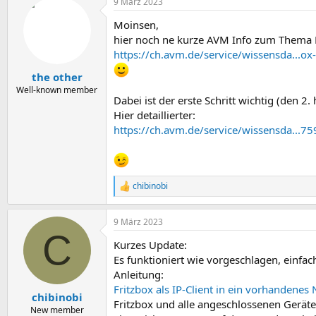
9 März 2023
k
t
Moinsen,
i
o
hier noch ne kurze AVM Info zum Thema Ro
n
https://ch.avm.de/service/wissensda...ox
e
n
the other
:
Well-known member
Dabei ist der erste Schritt wichtig (den 2. h
Hier detaillierter:
https://ch.avm.de/service/wissensda...75
chibinobi
R
e
a
9 März 2023
k
C
t
Kurzes Update:
i
o
Es funktioniert wie vorgeschlagen, einfac
n
Anleitung:
e
Fritzbox als IP-Client in ein vorhandenes
n
chibinobi
Fritzbox und alle angeschlossenen Gerät
:
New member