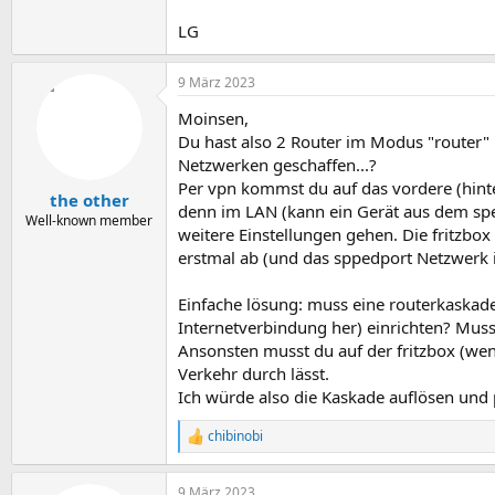
LG
9 März 2023
Moinsen,
Du hast also 2 Router im Modus "router"
Netzwerken geschaffen...?
Per vpn kommst du auf das vordere (hinte
the other
denn im LAN (kann ein Gerät aus dem spee
Well-known member
weitere Einstellungen gehen. Die fritzb
erstmal ab (und das sppedport Netzwerk is
Einfache lösung: muss eine routerkaskade s
Internetverbindung her) einrichten? Muss
Ansonsten musst du auf der fritzbox (wen
Verkehr durch lässt.
Ich würde also die Kaskade auflösen und pe
chibinobi
R
e
a
9 März 2023