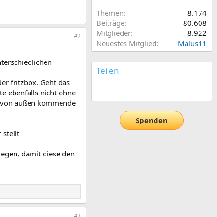
Themen
8.174
Beiträge
80.608
Mitglieder
8.922
#2
Neuestes Mitglied
Malus11
terschiedlichen
Teilen
er fritzbox. Geht das
E-Mail
Link
te ebenfalls nicht ohne
les von außen kommende
Spenden
stellt
legen, damit diese den
#3