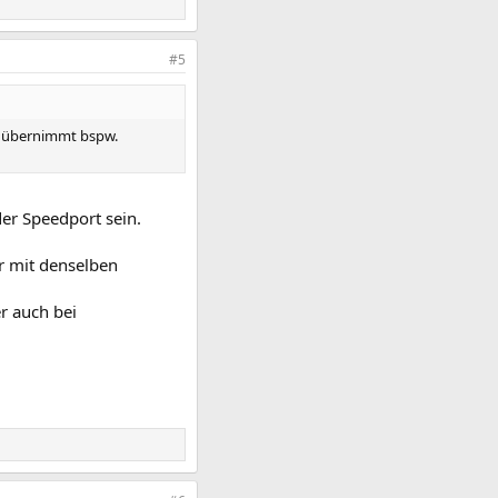
#5
rn übernimmt bspw.
der Speedport sein.
r mit denselben
r auch bei