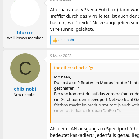
k
t
Alternativ das VPN via Fritzbox (dann wä
i
o
Traffic" durch das VPN leitet, ist auch d
n
basteln, wo "beide" Netze angegeben sind 
e
VPN-Tunnel geleitet).
n
blurrrr
:
Well-known member
chibinobi
R
e
a
9 März 2023
k
C
t
i
the other schrieb:
o
n
Moinsen,
e
Du hast also 2 Router im Modus "router" hin
n
geschaffen...?
chibinobi
:
Per vpn kommst du auf das vordere (hinter de
New member
ein Gerät aus dem speedport Netzwerk auf Gerä
fritzbox macht im Modus "router" ja auch we
einer routerkaskade quasi "außen ").
Einfache lösung: muss eine routerkaskade sein? 
einrichten? Musst du die beiden Bereiche tre
Also ein LAN ausgang am Speedport führt i
Ansonsten musst du auf der fritzbox (wenn die
bedeutet kaskadiert? Jedenfalls genau li
lässt.