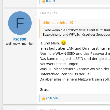
blurrrr
R
e
a
9 März 2023
k
F
t
i
chibinobi schrieb:
o
n
...Also wenn die Fritzbox als IP Client läuft,
e
Bezeichnung und WPA Schlüssel des Speedport
n
FSC830
:
Ja und Nein.
Well-known member
Ja, es läuft über LAN und Du musst nur fe
Nein, die WLAN SSID und das Password mu
Das kann die gleiche SSID und der gleich
Netzwerkeinstellungen.
Was Du nicht steuern kannst: wo sich der 
unterschiedlicen SSIDs der Fall.
Da aber alles in einem Netzwerk sein soll,
Gruss
chibinobi
R
e
a