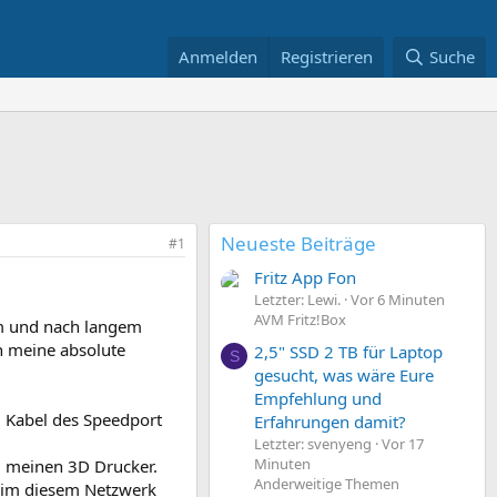
Anmelden
Registrieren
Suche
Neueste Beiträge
#1
Fritz App Fon
Letzter: Lewi.
Vor 6 Minuten
AVM Fritz!Box
irm und nach langem
n meine absolute
2,5" SSD 2 TB für Laptop
S
gesucht, was wäre Eure
Empfehlung und
N Kabel des Speedport
Erfahrungen damit?
Letzter: svenyeng
Vor 17
Minuten
nd meinen 3D Drucker.
Anderweitige Themen
r im diesem Netzwerk