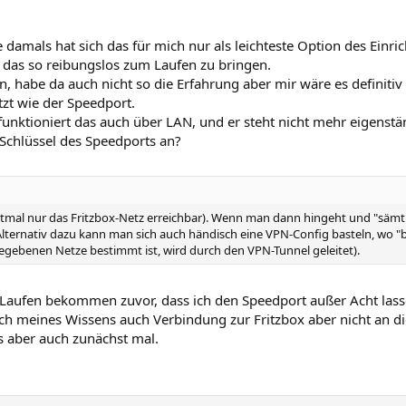
client arbeiten...
damals hat sich das für mich nur als leichteste Option des Einri
 das so reibungslos zum Laufen zu bringen.
n, habe da auch nicht so die Erfahrung aber mir wäre es definitiv
tzt wie der Speedport.
t, funktioniert das auch über LAN, und er steht nicht mehr eigenst
chlüssel des Speedports an?
stmal nur das Fritzbox-Netz erreichbar). Wenn man dann hingeht und "sämtl
. Alternativ dazu kann man sich auch händisch eine VPN-Config basteln, wo
angegebenen Netze bestimmt ist, wird durch den VPN-Tunnel geleitet).
 Laufen bekommen zuvor, dass ich den Speedport außer Acht lass
 ich meines Wissens auch Verbindung zur Fritzbox aber nicht an d
s aber auch zunächst mal.