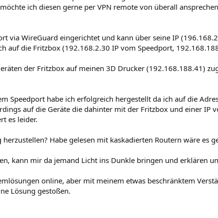
 möchte ich diesen gerne per VPN remote von überall anspreche
rt via WireGuard eingerichtet und kann über seine IP (196.168.2.
ch auf die Fritzbox (192.168.2.30 IP vom Speedport, 192.168.188
räten der Fritzbox auf meinen 3D Drucker (192.168.188.41) zug
 Speedport habe ich erfolgreich hergestellt da ich auf die Adre
rdings auf die Geräte die dahinter mit der Fritzbox und einer IP
t es leider.
 herzustellen? Habe gelesen mit kaskadierten Routern wäre es g
n, kann mir da jemand Licht ins Dunkle bringen und erklären un
roblemlösungen online, aber mit meinem etwas beschränktem Verstä
eine Lösung gestoßen.