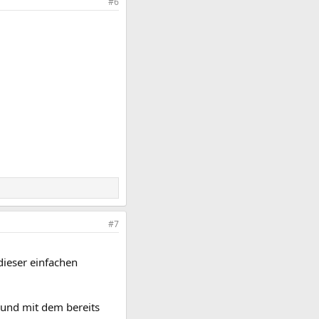
#6
#7
dieser einfachen
 und mit dem bereits