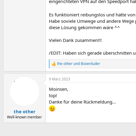
eingerichteten VPN auf den Speedport habe
Es funktioniert reibungslos und hätte vo
Habe soviele Umwege und andere Wege probi
diese Lösung gekommen wäre ^^
Vielen Dank zusammen!!!
/EDIT: Haben sich gerade überschnitten
the other
und
Boxenluder
R
e
a
9 März 2023
k
t
Moinsen,
i
o
top!
n
Danke für deine Rückmeldung...
e
n
the other
:
Well-known member