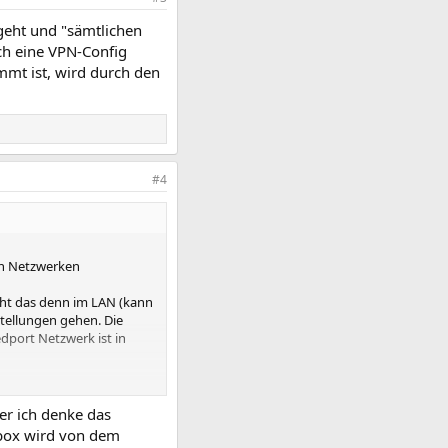
geht und "sämtlichen
sch eine VPN-Config
mmt ist, wird durch den
#4
en Netzwerken
eht das denn im LAN (kann
stellungen gehen. Die
dport Netzwerk ist in
tverbindung her)
ber ich denke das
iese den Verkehr durch
zbox wird von dem