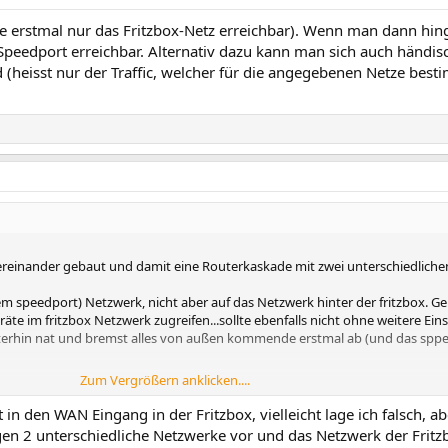
re erstmal nur das Fritzbox-Netz erreichbar). Wenn man dann hin
er Speedport erreichbar. Alternativ dazu kann man sich auch händi
(heisst nur der Traffic, welcher für die angegebenen Netze besti
tereinander gebaut und damit eine Routerkaskade mit zwei unterschiedlich
m speedport) Netzwerk, nicht aber auf das Netzwerk hinter der fritzbox. G
te im fritzbox Netzwerk zugreifen...sollte ebenfalls nicht ohne weitere Ein
iterhin nat und bremst alles von außen kommende erstmal ab (und das sppe
Zum Vergrößern anklicken....
Kannst du die fritzbox nicht als ip client (ein anderer router stellt Interne
nnen?
n den WAN Eingang in der Fritzbox, vielleicht lage ich falsch, a
 unbedingt als kaskadierter router laufen muss) eine pwl anlegen, damit d
egen 2 unterschiedliche Netzwerke vor und das Netzwerk der Frit